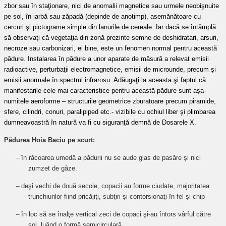
zbor sau în staţionare, nici de anomalii magnetice sau urmele neobişnuite
pe sol, în iarbă sau zăpadă (depinde de anotimp), asemănătoare cu
cercuri şi pictograme simple din lanurile de cereale. Iar dacă se întâmplă
să observaţi că vegetaţia din zonă prezinte semne de deshidratari, arsuri,
necroze sau carbonizari, ei bine, este un fenomen normal pentru această
pădure. Instalarea în pădure a unor aparate de măsură a relevat emisii
radioactive, perturbaţii electromagnetice, emisii de microunde, precum şi
emisii anormale în spectrul infrarosu. Adăugaţi la aceasta şi faptul că
manifestarile cele mai caracteristice pentru această pădure sunt aşa-
numitele aeroforme – structurile geometrice zburatoare precum piramide,
sfere, cilindri, conuri, paralipiped etc.- vizibile cu ochiul liber şi plimbarea
dumneavoastră în natură va fi cu siguranţă demnă de Dosarele X.
Pădurea Hoia Baciu pe scurt:
–
în răcoarea umedă a pădurii nu se aude glas de pasăre şi nici
zumzet de gâze.
–
deşi vechi de două secole, copacii au forme ciudate, majoritatea
trunchiurilor fiind pricăjiţi, subţiri şi contorsionaţi în fel şi chip
–
în loc să se înalţe vertical zeci de copaci şi-au întors vârful către
sol, luând o formă semicirculară