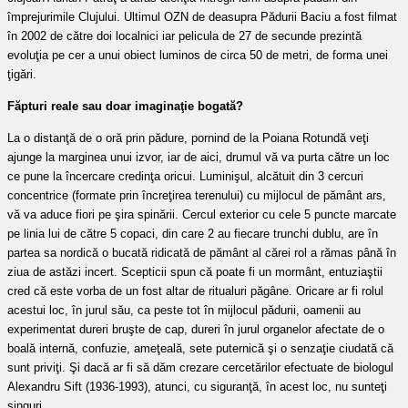
împrejurimile Clujului. Ultimul OZN de deasupra Pădurii Baciu a fost filmat
în 2002 de către doi localnici iar pelicula de 27 de secunde prezintă
evoluţia pe cer a unui obiect luminos de circa 50 de metri, de forma unei
ţigări.
Făpturi reale sau doar imaginaţie bogată­?
La o distanţă de o oră prin pădure, pornind de la Poiana Rotundă veţi
ajunge la marginea unui izvor, iar de aici, drumul vă va purta către un loc
ce pune la încercare credinţa oricui. Luminişul, alcătuit din 3 cercuri
concentrice (formate prin încreţirea terenului) cu mijlocul de pământ ars,
vă va aduce fiori pe şira spinării. Cercul exterior cu cele 5 puncte marcate
pe linia lui de către 5 copaci, din care 2 au fiecare trunchi dublu, are în
partea sa nordică o bucată ridicată de pământ al cărei rol a rămas până în
ziua de astăzi incert. Scepticii spun că poate fi un mormânt, entuziaştii
cred că este vorba de un fost altar de ritualuri păgâne. Oricare ar fi rolul
acestui loc, în jurul său, ca peste tot în mijlocul pădurii, oamenii au
experimentat dureri bruşte de cap, dureri în jurul organelor afectate de o
boală internă, confuzie, ameţeală, sete puternică şi o senzaţie ciudată că
sunt priviţi. Şi dacă ar fi să dăm crezare cercetărilor efectuate de biologul
Alexandru Sift (1936-1993), atunci, cu siguranţă, în acest loc, nu sunteţi
singuri.