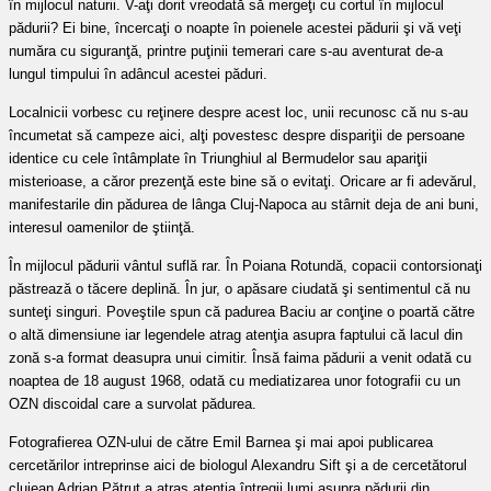
în mijlocul naturii.
V-aţi dorit vreodată să mergeţi cu cortul în mijlocul
pădurii? Ei bine, încercaţi o noapte în poienele acestei pădurii şi vă veţi
număra cu siguranţă, printre puţinii temerari care s-au aventurat de-a
lungul timpului în adâncul acestei păduri.
Localnicii vorbesc cu reţinere despre acest loc, unii recunosc că nu s-au
încumetat să campeze aici, alţi povestesc despre dispariţii de persoane
identice cu cele întâmplate în Triunghiul al Bermudelor sau apariţii
misterioase, a căror prezenţă este bine să o evitaţi. Oricare ar fi adevărul,
manifestarile din pădurea de lânga Cluj-Napoca au stârnit deja de ani buni,
interesul oamenilor de ştiinţă.
În mijlocul pădurii vântul suflă rar. În Poiana Rotundă, copacii contorsionaţi
păstrează o tăcere deplină. În jur, o apăsare ciudată şi sentimentul că nu
sunteţi singuri. Poveştile spun că padurea Baciu ar conţine o poartă către
o altă dimensiune iar legendele atrag atenţia asupra faptului că lacul din
zonă s-a format deasupra unui cimitir. Însă faima pădurii a venit odată cu
noaptea de 18 august 1968, odată cu mediatizarea unor fotografii cu un
OZN discoidal care a survolat pădurea.
Fotografierea OZN-ului de către Emil Barnea şi mai apoi publicarea
cercetărilor intreprinse aici de biologul Alexandru Sift şi a de cercetătorul
clujean Adrian Pătruţ a atras atenţia întregii lumi asupra pădurii din