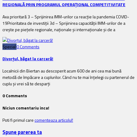
REGIONALĂ PRIN PROGRAMUL OPERAȚIONAL COMPETITIVITATE
Axa prioritară 3 – Sprijinirea IMM-urilor ca reacție la pandemia COVID-
19Prioritatea de investiții 3d – Sprijinirea capacității IMM-urilor de a
crește pe piețele regionale, naționale și internaționale și de a
Special
0 Comments
Divorțul, băgat la carceră!
Localnicii din Biertan au descoperit acum 600 de ani cea mai bună
metodă de împăcare a cuplurilor. Când nu te mai înțelegi cu partenerul de
cuplu și vrei să te desparți
0 Comments
Niciun comentariu inca!
Poti fi primul care
comenteaza articolul!
Spune parerea ta