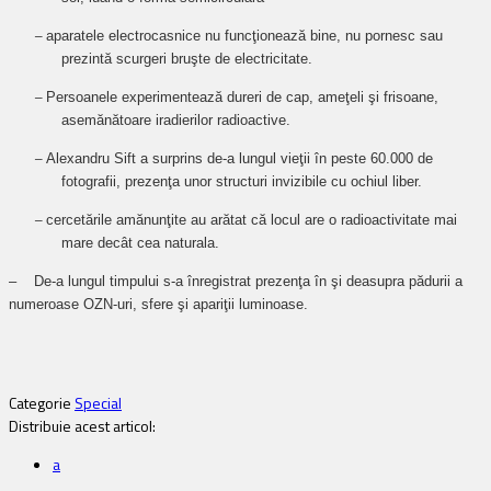
–
aparatele electrocasnice nu funcţionează bine, nu pornesc sau
prezintă scurgeri bruşte de electricitate.
–
Persoanele experimentează dureri de cap, ameţeli şi frisoane,
asemănătoare iradierilor radioactive.
–
Alexandru Sift a surprins de-a lungul vieţii în peste 60.000 de
fotografii, prezenţa unor structuri invizibile cu ochiul liber.
–
cercetările amănunţite au arătat că locul are o radioactivitate mai
mare decât cea naturala.
– De-a lungul timpului s-a înregistrat prezenţa în şi deasupra pădurii a
numeroase OZN-uri, sfere şi apariţii luminoase.
Categorie
Special
Distribuie acest articol:
a