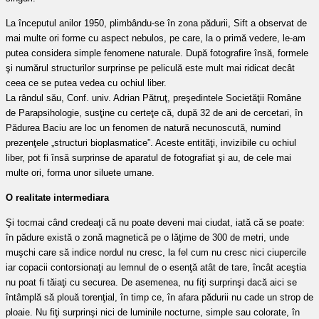
La începutul anilor 1950, plimbându-se în zona pădurii, Sift a observat de
mai multe ori forme cu aspect nebulos, pe care, la o primă vedere, le-am
putea considera simple fenomene naturale. După fotografire însă, formele
şi numărul structurilor surprinse pe peliculă este mult mai ridicat decât
ceea ce se putea vedea cu ochiul liber.
La rândul său, Conf. univ. Adrian Pătruţ, preşedintele Societăţii Române
de Parapsihologie, susţine cu certeţe că, după 32 de ani de cercetari, în
Pădurea Baciu are loc un fenomen de natură necunoscută, numind
prezenţele „structuri bioplasmatice”. Aceste entităţi, invizibile cu ochiul
liber, pot fi însă surprinse de aparatul de fotografiat şi au, de cele mai
multe ori, forma unor siluete umane.
O realitate intermediara
Şi tocmai când credeaţi că nu poate deveni mai ciudat, iată că se poate:
în pădure există o zonă magnetică pe o lăţime de 300 de metri, unde
muşchi care să indice nordul nu cresc, la fel cum nu cresc nici ciupercile
iar copacii contorsionaţi au lemnul de o esenţă atât de tare, încât aceştia
nu poat fi tăiaţi cu securea. De asemenea, nu fiţi surprinşi dacă aici se
întâmplă să plouă torenţial, în timp ce, în afara pădurii nu cade un strop de
ploaie. Nu fiţi surprinşi nici de luminile nocturne, simple sau colorate, în