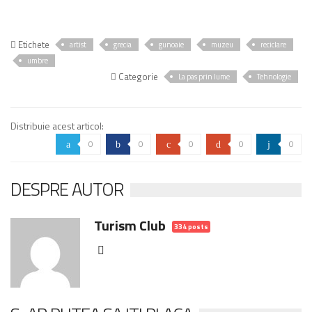
Etichete
artist
grecia
gunoaie
muzeu
reciclare
umbre
Categorie
La pas prin lume
Tehnologie
Distribuie acest articol:
0
0
0
0
0
a
b
c
d
j
DESPRE AUTOR
Turism Club
334 posts