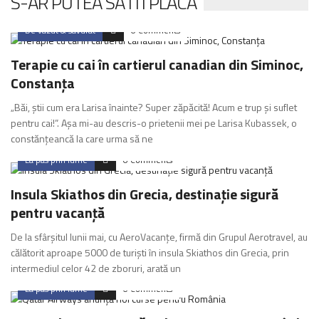
S-AR PUTEA SA ITI PLACA
De vazut & savurat
0 Comments
Terapie cu cai în cartierul canadian din Siminoc,
Constanța
„Băi, știi cum era Larisa înainte? Super zăpăcită! Acum e trup și suflet
pentru cai!”. Așa mi-au descris-o prietenii mei pe Larisa Kubassek, o
constănțeancă la care urma să ne
La pas prin lume
0 Comments
Insula Skiathos din Grecia, destinație sigură
pentru vacanță
De la sfârșitul lunii mai, cu AeroVacanțe, firmă din Grupul Aerotravel, au
călătorit aproape 5000 de turiști în insula Skiathos din Grecia, prin
intermediul celor 42 de zboruri, arată un
La pas prin lume
0 Comments