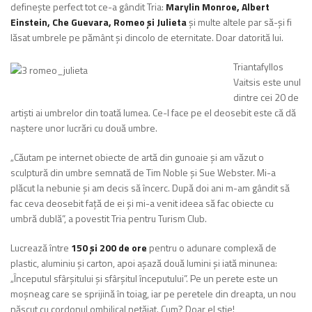
definește perfect tot ce-a gândit Tria:
Marylin Monroe, Albert
Einstein, Che Guevara, Romeo și Julieta
și multe altele par să-și fi
lăsat umbrele pe pământ și dincolo de eternitate. Doar datorită lui.
Triantafyllos
Vaitsis este unul
dintre cei 20 de
artiști ai umbrelor din toată lumea. Ce-l face pe el deosebit este că dă
naștere unor lucrări cu două umbre.
„Căutam pe internet obiecte de artă din gunoaie și am văzut o
sculptură din umbre semnată de Tim Noble și Sue Webster. Mi-a
plăcut la nebunie și am decis să încerc. După doi ani m-am gândit să
fac ceva deosebit față de ei și mi-a venit ideea să fac obiecte cu
umbră dublă”, a povestit Tria pentru Turism Club.
Lucrează între
150 și 200 de ore
pentru o adunare complexă de
plastic, aluminiu și carton, apoi așază două lumini și iată minunea:
„Începutul sfârșitului și sfârșitul începutului”. Pe un perete este un
moșneag care se sprijină în toiag, iar pe peretele din dreapta, un nou
născut cu cordonul ombilical netăiat. Cum? Doar el știe!