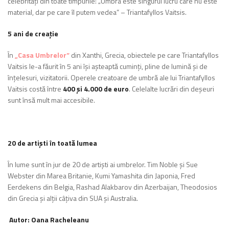
celebrități din toate timpurile: „Umbra este singurul lucru care nu este
material, dar pe care îl putem vedea” – Triantafyllos Vaitsis.
5 ani de creație
În
„Casa Umbrelor”
din Xanthi, Grecia, obiectele pe care Triantafyllos
Vaitsis le-a făurit în 5 ani își așteaptă cuminți, pline de lumină și de
înțelesuri, vizitatorii. Operele creatoare de umbră ale lui Triantafyllos
Vaitsis costă între
400 și 4.000 de euro
. Celelalte lucrări din deșeuri
sunt însă mult mai accesibile.
20 de artiști în toată lumea
În lume sunt în jur de 20 de artiști ai umbrelor. Tim Noble și Sue
Webster din Marea Britanie, Kumi Yamashita din Japonia, Fred
Eerdekens din Belgia, Rashad Alakbarov din Azerbaijan, Theodosios
din Grecia și alții câțiva din SUA și Australia.
Autor: Oana Racheleanu