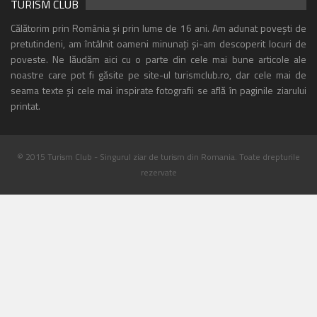
TURISM CLUB
Călătorim prin România și prin lume de 16 ani. Am adunat povești de
pretutindeni, am întâlnit oameni minunați și-am descoperit locuri de
poveste. Ne lăudăm aici cu o parte din cele mai bune articole ale
noastre care pot fi găsite pe site-ul turismclub.ro, dar cele mai de
seama texte și cele mai inspirate fotografii se află în paginile ziarului
printat.
© 2015 Turism Club - Singurul ziar de turism din Romania. Toate drepturile
rezervate