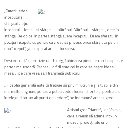
„Puteți vedea
începutul și
sfârșitul vieții.
Începutul – fetusul și sfârșitul – bătrânul. Bătrânul – sfârșitul, este în
stânga. De obicei în partea stângă avem începutul. Eu am sfârșitul în
poziția începutului, pentru că vreau să privesc orice sfârșit ca pe un
nou început”, și-a explicat artistul lucrarea.
Deși necesită o precizie de chirurg, îmbinarea pieselor cap la cap este
partea mai ușoară. Procesul dificil este cel în care se naște ideea,
mesajul pe care vrea să îl transmită publicului.
„Filosofia generală este că trebuie să privim lucrurile și situațiile din
mai multe unghiuri, pentru a putea vedea lucruri diferite și pentru a le
înțelege dintr-un alt punct de vedere”, ne îndeamnă artistul grec.
Artistul grec Triantafyllos Vaitsis,
care a reusit să adune într-un
muzeu, proiecții ale unor