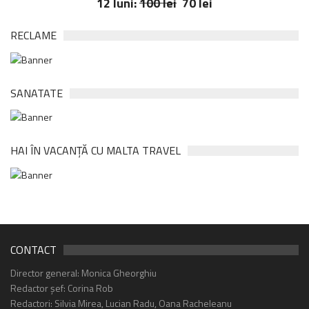
12 luni:
100 lei
70 lei
RECLAME
SANATATE
HAI ÎN VACANȚĂ CU MALTA TRAVEL
CONTACT
Director general: Monica Gheorghiu
Redactor șef: Corina Rob
Redactori: Silvia Mirea, Lucian Radu, Oana Racheleanu