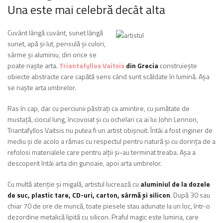
Una este mai celebră decât alta
Cuvânt lângă cuvânt, sunet lângă
sunet, apă și lut, pensulă și culori,
sârme și aluminiu, din orice se
poate naște arta.
Triantafyllos Vaitsis
din Grecia
construiește
obiecte abstracte care capătă sens când sunt scăldate în lumină. Așa
se naște arta umbrelor.
Ras în cap, dar cu perciunii păstrați ca amintire, cu jumătate de
mustață, ciocul lung, încovoiat și cu ochelari ca ai lui John Lennon,
Triantafyllos Vaitsis nu putea fi un artist obișnuit. Întâi a fost inginer de
mediu și de acolo a rămas cu respectul pentru natură și cu dorința de a
refolosi materialele care pentru alții și-au terminat treaba. Așa a
descoperit întâi arta din gunoaie, apoi arta umbrelor.
Cu multă atenție și migală, artistul lucrează cu
aluminiul de la dozele
de suc, plastic tare, CD-uri, carton, sârmă și silicon
. După 30 sau
chiar 70 de ore de muncă, toate piesele stau adunate la un loc, într-o
dezordine metalică lipită cu silicon. Praful magic este lumina, care