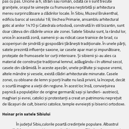
pas cu pas. Oricine ai fi, străin sau român, odată ce îi sunt trecute
graniţele, oraşul te uimeşte cu frumuseţea neştirbită şi arhitectura
mereu surprinzătoare a clădirilor locale. În Sibiu, Muzeul Brukenthal,
edificiu baroc al secolului 18, Vechea Primarie, ansamblu arhitectural
gotic al anilor 1470 şi Catedrala ortodoxă, construită în stil bizantin, sunt
doar câteva din clădirile unice ale zonei.
Satele Sibiului sunt, la rândul lor,
unice.În această zonă, oamenii şi-au ridicat case trainice de brad, cu
acoperişuri de şindrilă şi gospodării ţărăneşti tradiţionale. În unele părţi,
satele prezintă influenţe saxone, iar casele apar mari şi impunătoare,
protejate de frumoasele lor curţi interioare. Şi sibienii şi-au ales ca
material de construcţie tradiţional lemnul, adăugându-i în ultimul secol,
casele din cărămidă. În aceste aşezări, unele prăfuite şi supuse vremii,
altele mândre şi vesele, există clădiri arhitecturale minunate. Casele
zonei, cu obloane de lemn şi porţi înalte nu lasă privirii, la început, decât
o scurtă imagine a vieţii din regiune. În acest loc însă, convieţuirea
paşnică a populaţiilor de origine germană( saşi şi landleri- austrieci),
maghiari şi evrei, catolici şi protestanţi a creat un patrimoniu nepreţuit
de lăcaşuri de cult, biserici catolice, temple evreieşti şi biserici ortodoxe.
Hoinar prin satele Sibiului
În judeţul Sibiu,culorile poartă credinţele populare. Albastrul