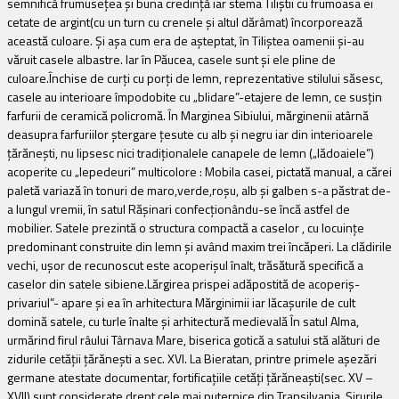
semnifică frumuseţea şi buna credinţă iar stema Tiliştii cu frumoasa ei
cetate de argint(cu un turn cu crenele şi altul dărâmat) încorporează
această culoare. Şi aşa cum era de aşteptat, în Tiliştea oamenii şi-au
văruit casele albastre. Iar în Păucea, casele sunt şi ele pline de
culoare.Închise de curţi cu porţi de lemn, reprezentative stilului săsesc,
casele au interioare împodobite cu „blidare”-etajere de lemn, ce susţin
farfurii de ceramică policromă. În Marginea Sibiului, mărginenii atârnă
deasupra farfuriilor ştergare ţesute cu alb şi negru iar din interioarele
ţărăneşti, nu lipsesc nici tradiţionalele canapele de lemn („lădoaiele”)
acoperite cu „lepedeuri” multicolore : Mobila casei, pictată manual, a cărei
paletă variază în tonuri de maro,verde,roşu, alb şi galben s-a păstrat de-
a lungul vremii, în satul Răşinari confecţionându-se încă astfel de
mobilier. Satele prezintă o structura compactă a caselor , cu locuinţe
predominant construite din lemn şi având maxim trei încăperi. La clădirile
vechi, uşor de recunoscut este acoperişul înalt, trăsătură specifică a
caselor din satele sibiene.Lărgirea prispei adăpostită de acoperiş-
privariul”- apare şi ea în arhitectura Mărginimii iar lăcaşurile de cult
domină satele, cu turle înalte şi arhitectură medievală În
satul Alma,
urmărind firul râului Târnava Mare, biserica gotică a satului stă alături de
zidurile cetăţii ţărăneşti a sec. XVI. La
Bieratan, printre primele aşezări
germane atestate documentar, fortificaţiile
cetăţi ţărăneaşti(sec. XV –
XVII) sunt considerate drept cele mai puternice din Transilvania. Şirurile