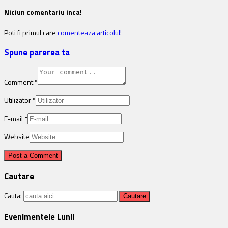
Niciun comentariu inca!
Poti fi primul care
comenteaza articolul!
Spune parerea ta
Comment
*
Utilizator
*
E-mail
*
Website
Cautare
Cauta:
Evenimentele Lunii