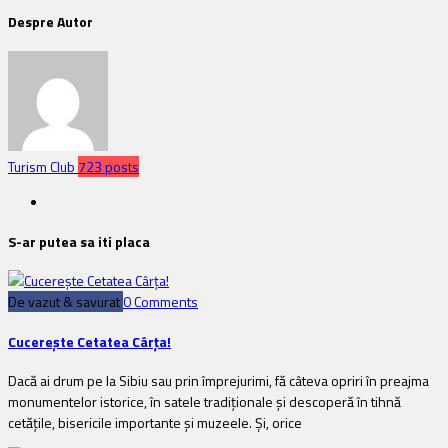
Despre Autor
Turism Club
723 posts
S-ar putea sa iti placa
De vazut & savurat
0 Comments
Cucerește Cetatea Cârța!
Dacă ai drum pe la Sibiu sau prin împrejurimi, fă câteva opriri în preajma
monumentelor istorice, în satele tradiționale și descoperă în tihnă
cetățile, bisericile importante și muzeele. Și, orice