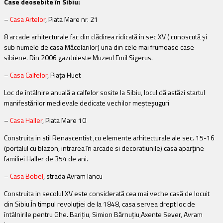
Case deosebite în Sibiu:
–
Casa Artelor
, Piata Mare nr. 21
8 arcade arhitecturale fac din clădirea ridicată în sec XV ( cunoscută şi
sub numele de casa Măcelarilor) una din cele mai frumoase case
sibiene. Din 2006 gazduieste Muzeul Emil Sigerus.
–
Casa Calfelor
,
Piaţa Huet
Loc de întâlnire anuală a calfelor sosite la Sibiu, locul dă astăzi startul
manifestărilor medievale dedicate vechilor meşteşuguri
–
Ca
sa Haller
, Piata Mare 10
Construita in stil Renascentist ,cu elemente arhitecturale ale sec. 15-16
(portalul cu blazon, intrarea în arcade si decoratiunile) casa aparţine
familiei Haller de 354 de ani.
–
Casa Böbel
, strada Avram Iancu
Construita in secolul XV este considerată cea mai veche casă de locuit
din Sibiu.În timpul revoluţiei de la 1848, casa servea drept loc de
întâlnirile pentru Ghe. Bariţiu, Simion Bărnuţiu,Axente Sever, Avram