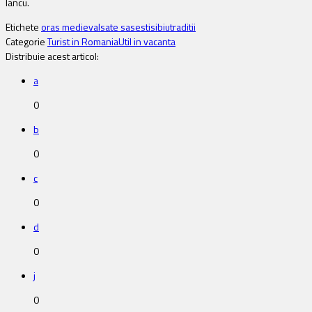
Iancu.
Etichete
oras medieval
sate sasesti
sibiu
traditii
Categorie
Turist in Romania
Util in vacanta
Distribuie acest articol:
a
0
b
0
c
0
d
0
j
0