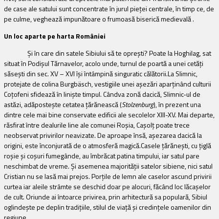
de case ale satului sunt concentrate în jurul pieţei centrale, în timp ce, de
pe culme, veghează impunătoare o frumoasă biserică medievală .
Un loc aparte pe harta României
Şi în care din satele Sibiului să te opreşti? Poate la Hoghilag, sat
situat în Podişul Tărnavelor, acolo unde, turnul de poartă a unei cetăţi
săseşti din sec. XV – XVI îşi întâmpină singuratic călătorii.La Slimnic,
protejate de
colina Burgbäsch, vestigiile unei aşezări aparţinând culturii
Coţofeni sfidează în linişte timpul. Cândva zonă dacică, Slimnic-ul de
astăzi, adăposteşte cetatea ţărănească (
Stolzenburg
), în prezent una
dintre cele mai bine conservate edificii ale secolelor XIII-XV. Mai departe,
răsfirat între dealurile line ale comunei Roşia, Caşolţ poate trece
neobservat privirilor neavizate. De aproape însă, aşezarea dacică la
origini, este înconjurată de o atmosferă magică.Casele ţărăneşti, cu ţiglă
roşie şi coşuri fumegânde, au îmbrăcat patina timpului, iar satul pare
neschimbat de vreme.
Şi asemenea majorităţii satelor sibiene, nici satul
Cristian nu se lasă mai prejos. Porţile de lemn ale caselor ascund privirii
curtea iar aleile strâmte se deschid doar pe alocuri, făcând loc lăcaşelor
de cult. Oriunde ai întoarce privirea,
prin arhitectură sa populară, Sibiul
oglindeşte pe deplin tradiţiile, stilul de viaţă şi credinţele oamenilor din
regiune.