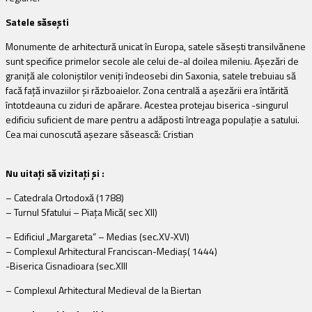
Satele săseşti
M
onumente de arhitectură unicat în Europa, s
atele săseşti transilvănene
sunt specifice primelor secole ale celui de-al doilea mileniu. Aşezări de
graniţă ale coloniştilor veniţi îndeosebi din Saxonia, satele trebuiau să
facă faţă invaziilor şi războaielor. Zona centrală a aşezării era întărită
întotdeauna cu ziduri de apărare. Acestea protejau biserica -singurul
edificiu suficient de mare pentru a adăposti întreaga populaţie a satului.
Cea mai cunoscută aşezare săsească: Cristian
Nu uitaţi să v
izitaţi şi :
–
Catedrala Ortodoxă
(1788)
– Turnul Sfatului – Piaţa Mică( sec XII)
– Edificiul „Margareta” – Medias (sec.XV-XVI)
– Complexul Arhitectural Franciscan-Mediaş( 1444)
-Biserica Cisnadioara (sec.XIII
– Complexul Arhitectural Medieval de la Biertan