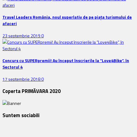
Travel Leaders România, noul superlativ de pe piața turismului de
afaceri
23 septembrie 2019
0
Concurs cu SUPERpremii! Au început înscrierile la ”Love4Bike”, în
Sectorul 4
17 septembrie 2018
0
Coperta PRIMĂVARA 2020
Suntem sociabili