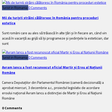
Turist in Romania
0 Comments
Mii de turiști străini călătoresc în România pentru proceduri
estetice
Sunt români care au ales să trăiască în alte țări și în fiecare an, când vin
acasă în vacanță au grijă să își programeze și ședințele la estetician, dar
sunt
Turist in Romania
0 Comments
Avram Iancu a fost recunoscut oficial Martir și Erou al Națiunii
Române
Camera Deputaților din Parlamentul României (cameră decizională) a
aprobat miercuri, 3 decembrie a.c., proiectul legislativ de acordare
eroului național Avram Iancu a distincției de Martir și Erou al Națiunii
Române
0 Comments