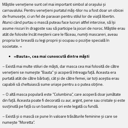
Măștile venețiene sunt cel mai important simbol al orașului și
carnavalului. Pentru venețieni purtatul măș-tilor nu a fost doar un obicei
de frumusețe, ci un fel de paravan pentru stilul lor de viață libertin.
Atunci când purtau o mască puteau face lucruri altfel interzise, să își
asume riscuri în dragoste sau să participe la jocuri de noroc. Măștile erau
atât de folosite încât meșterii care le făceau, numiți mascareri, aveau
propria lor breaslă cu legi proprii și ocupau o poziție specială în
societate. «
«Bauta», cea mai cunoscută dintre măști
– Există mai multe stiluri de măști, dar masca cea mai folosită de către
venețieni se numește ”Bauta” și acoperă întreaga față. Aceasta era
purtată atât de către bărbați, cât și de către femei, iar toți aceștia erau
capabili să cheltuiască sume uriașe pentru a o putea obține.
– O altă masca populară este ”Columbina”, care acoperă doar jumătate
din față. Aceasta poate fi decorată cu aur, argint, pene sau cristale și este
susținută pe față cu un bastonaș ori este legată cu fundă.
– Există și o mască ce pune în valoare trăsăturile feminine și care se
numește ”Moretta”.