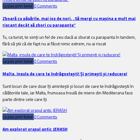
La pas prin lume
0 Comments
Zboară cu păsările, mai jos de nori. „Să mergi cu mașina e mult mai
riscant decât să zbori cu parapanta”
Tu, ca turist, te simți un fel de zeu dacă ai zburat cu parapanta în tandem,
fără să știi că de fapt nu ai făcut nimic extrem, nu ai riscat
La pas prin lume
0 Comments
Malta, insula de care te îndrăgostești! Și primești și reducere!
Sunt locuri de care doar îți amintești și locuri de care te îndrăgostești în
călătoriile tale, iar Malta, frumoasa Insulă de miere din Mediterana face
parte dintre cele care îți
La pas prin lume
0 Comments
Am explorat oraşul antic JERASH