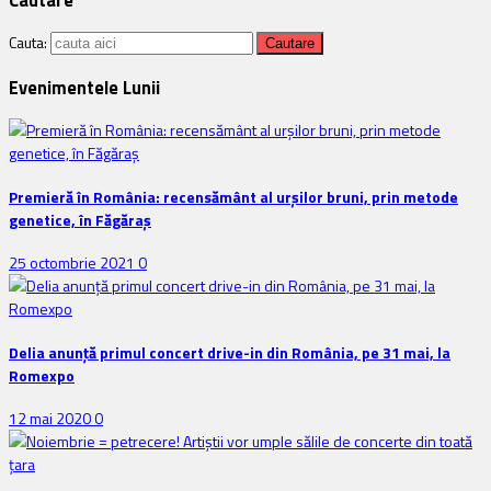
Cauta:
Evenimentele Lunii
Premieră în România: recensământ al urșilor bruni, prin metode
genetice, în Făgăraș
25 octombrie 2021
0
Delia anunţă primul concert drive-in din România, pe 31 mai, la
Romexpo
12 mai 2020
0