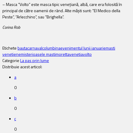
– Masca ”Volto” este masca tipic venețiană, albă, care era folosită în
principal de către oamenii de rând. Alte măști sunt: ”El Medico della
Peste”, ”Arlecchino”, sau ”Brighella”.
Corina Rob
Etichete
bauta
carnaval
columbina
evenimentul lunii ianuarie
masti
venetiene
misterioasele masti
moretta
venetia
volto
Categorie
La pas prin lume
Distribuie acest articol:
a
0
b
0
c
0