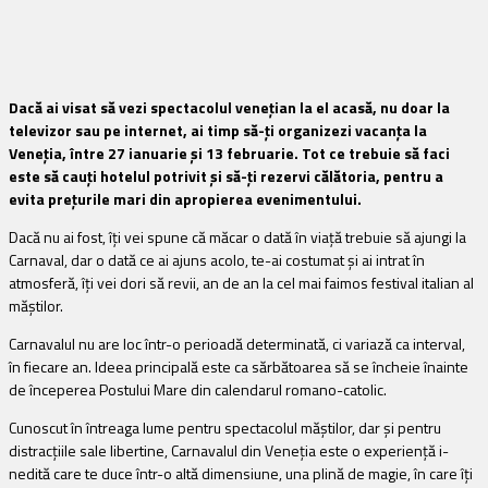
Dacă ai visat să vezi spectacolul venețian la el acasă, nu doar la
televizor sau pe internet, ai timp să-ți organizezi vacanța la
Veneția, între 27 ianuarie și 13 februarie. Tot ce trebuie să faci
este să cauți hotelul potrivit și să-ți rezervi călătoria, pentru a
evita prețurile mari din apropierea evenimentului.
Dacă nu ai fost, îți vei spune că măcar o dată în viață trebuie să ajungi la
Carnaval, dar o dată ce ai ajuns acolo, te-ai costumat și ai intrat în
atmosferă, îți vei dori să revii, an de an la cel mai faimos festival italian al
măștilor.
Carnavalul nu are loc într-o perioadă determinată, ci variază ca interval,
în fiecare an. Ideea principală este ca sărbătoarea să se încheie înainte
de începerea Postului Mare din calendarul romano-catolic.
Cunoscut în întreaga lume pentru spectacolul măștilor, dar și pentru
distracțiile sale libertine, Carnavalul din Veneția este o experiență i-
nedită care te duce într-o altă dimensiune, una plină de magie, în care îți