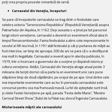
poți crea propria poveste romantică de iarnă.
Carnavalul din Veneția, începuturi
Se pare că începuturile carnavalului se trag dintr-o festivitate care
celebra victoria ”Serenissima Repubblica” (Republică Venețiană) asupra
Patriarhului din Aquilea, în 1162. Deși aceasta s-a ținut pe tot parcursul
lungii istorii venețiene, carnavalul a devenit un eveniment oficial abia în
timpul Renascentismului. Faima festivalului a atins cote impresionante în
secolul al XIII-lea însă, în 1797 atât festivalul și cât și purtarea de măști au
fost interzise, iar timp de aproape 200 de ani se pare că s-a desfășurat
mai mult în ilegalitate. Carnavalul a revenit apoi în atenția publicului, în
1979, într-o încercare a guvernului de a susține și răspândi istoria și
cultura venețiene. Astăzi, Carnavalul din Veneția atrage anual peste 3
milioane de turiști dornici să ia parte la un eveniment unic care pune
stăpânire timp de două săptămâni, pe orașul de pe ape. Unul dintre cele
mai importante evenimente care au loc în perioada carnavalului este
concursul pentru cea mai frumoasă mască. La fel de așteptate sunt însă
și zilele Festei Venețiene pe apă, parada ”Festa delle Marie”, ”Mestre
Carnival Street Show”, Balul de la Palat sau zborul Îngerului Carnavalului.
Misterioasele măștii ale carnavalului