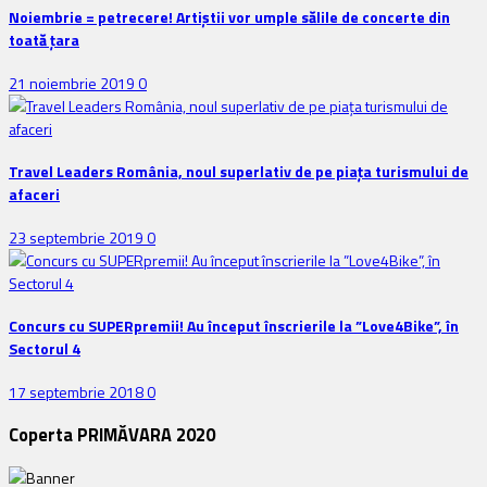
Noiembrie = petrecere! Artiștii vor umple sălile de concerte din
toată țara
21 noiembrie 2019
0
Travel Leaders România, noul superlativ de pe piața turismului de
afaceri
23 septembrie 2019
0
Concurs cu SUPERpremii! Au început înscrierile la ”Love4Bike”, în
Sectorul 4
17 septembrie 2018
0
Coperta PRIMĂVARA 2020