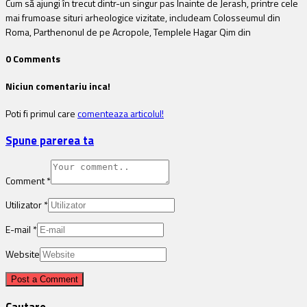
Cum să ajungi în trecut dintr-un singur pas Înainte de Jerash, printre cele
mai frumoase situri arheologice vizitate, includeam Colosseumul din
Roma, Parthenonul de pe Acropole, Templele Hagar Qim din
0 Comments
Niciun comentariu inca!
Poti fi primul care
comenteaza articolul!
Spune parerea ta
Comment
*
Utilizator
*
E-mail
*
Website
Cautare