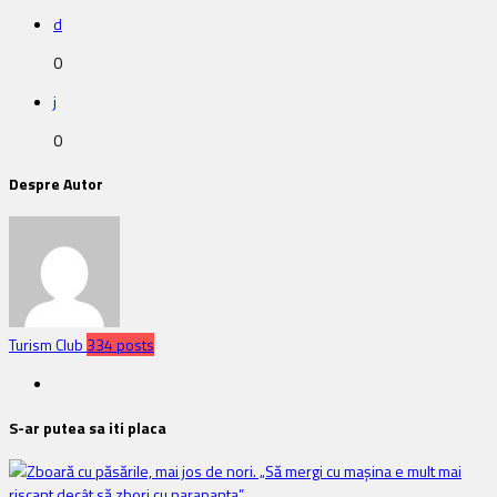
d
0
j
0
Despre Autor
Turism Club
334 posts
S-ar putea sa iti placa