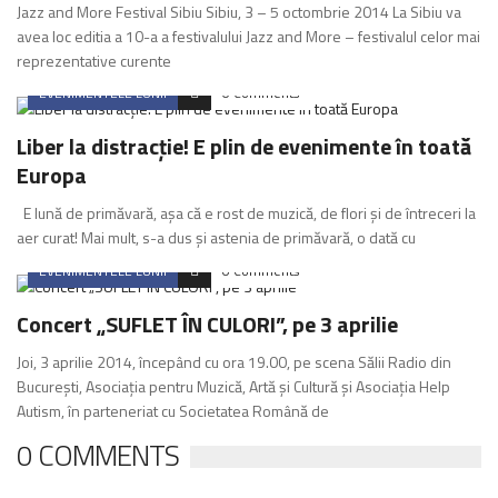
Jazz and More Festival Sibiu Sibiu, 3 – 5 octombrie 2014 La Sibiu va
avea loc editia a 10-a a festivalului Jazz and More – festivalul celor mai
reprezentative curente
EVENIMENTELE LUNII
0 Comments
Liber la distracție! E plin de evenimente în toată
Europa
E lună de primăvară, așa că e rost de muzică, de flori și de întreceri la
aer curat! Mai mult, s-a dus și astenia de primăvară, o dată cu
EVENIMENTELE LUNII
0 Comments
Concert „SUFLET ÎN CULORI”, pe 3 aprilie
Joi, 3 aprilie 2014, începând cu ora 19.00, pe scena Sălii Radio din
Bucureşti, Asociaţia pentru Muzică, Artă şi Cultură şi Asociaţia Help
Autism, în parteneriat cu Societatea Română de
0 COMMENTS