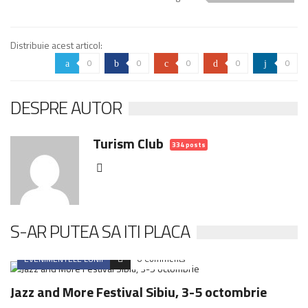
Distribuie acest articol:
0
0
0
0
0
a
b
c
d
j
DESPRE AUTOR
Turism Club
334 posts
S-AR PUTEA SA ITI PLACA
EVENIMENTELE LUNII
0 Comments
Jazz and More Festival Sibiu, 3-5 octombrie