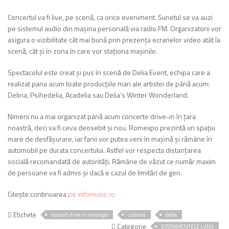
Concertul va fi live, pe scenă, ca orice eveniment. Sunetul se va auzi
pe sistemul audio din mașina personală via radio FM. Organizatorii vor
asigura o vizibilitate cât mai bună prin prezența ecranelor video atât la
scenă, cât și în zona în care vor staționa mașinile.
Spectacolul este creat și pus în scenă de Delia Event, echipa care a
realizat pana acum toate producțiile mari ale artistei de până acum:
Deliria, Psihedelia, Acadelia sau Delia’s Winter Wonderland.
Nimeni nu a mai organizat până acum concerte drive-in în ţara
noastră, deci va fi ceva deosebit şi nou. Romexpo prezintă un spaţiu
mare de desfăşurare, iar fanii vor putea veni în maşină şi rămâne în
automobil pe durata concertului. Astfel vor respecta distanţarea
socială recomandată de autorităţi. Rămâne de văzut ce număr maxim
de persoane va fi admis şi dacă e cazul de limitări de gen.
Citește continuarea
pe infomusic.ro
Etichete
concert drive in romexpo
cum era
delia
Categorie
EVENIMENTELE LUNII