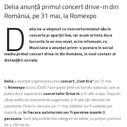
Delia anunţă primul concert drive-in din
România, pe 31 mai, la Romexpo
D
elia ne-a obişnuit cu nonconformismul său în
concerte şi apariţii live, iar acum artista duce
lucrurile la un nou nivel, scrie infomusic.ro.
Muziciana a anunţat printr-o postare în social
media primul concert drive-in din România, în noul context al
distanţării sociale.
Delia
a anunţat organizarea unui
concert „Cum Era”
pe 31 mai
la
Romexpo
la ora 20:00. Face parte dintr-un turneu naţional, care ar
putea duce experienţa
concertelor Drive In
şi în alte oraşe. Deja am
văzut astfel de evenimente organizate şi în alte ţări afectate de
pandemie. Puse în vânzare pe 11 mai, biletele vor fi valabile per
mașină, iar
în fiecare autoturism vor fi permise maxim 3
persoane
. Sunt disponibile trei categorii de bilete, cu prețuri pornind
de a 290 de lei.