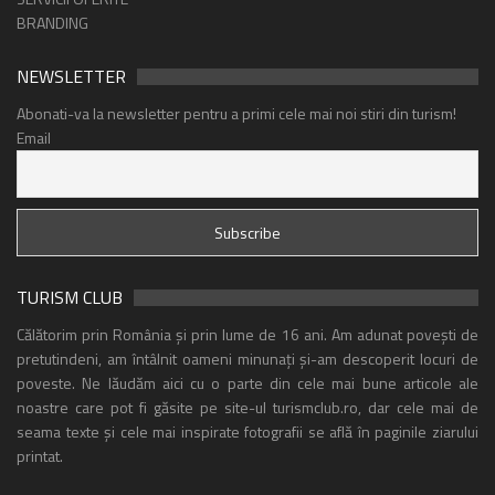
BRANDING
NEWSLETTER
Abonati-va la newsletter pentru a primi cele mai noi stiri din turism!
Email
TURISM CLUB
Călătorim prin România și prin lume de 16 ani. Am adunat povești de
pretutindeni, am întâlnit oameni minunați și-am descoperit locuri de
poveste. Ne lăudăm aici cu o parte din cele mai bune articole ale
noastre care pot fi găsite pe site-ul turismclub.ro, dar cele mai de
seama texte și cele mai inspirate fotografii se află în paginile ziarului
printat.