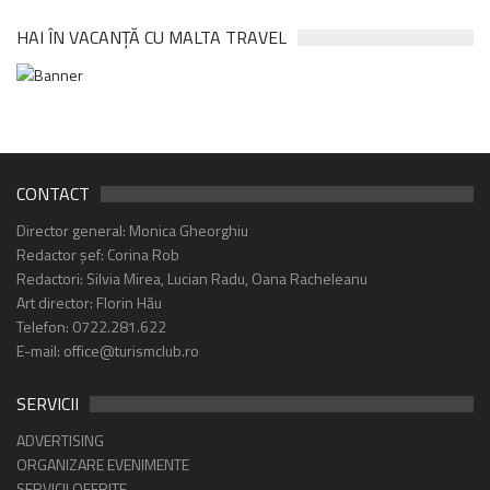
HAI ÎN VACANȚĂ CU MALTA TRAVEL
CONTACT
Director general: Monica Gheorghiu
Redactor șef: Corina Rob
Redactori: Silvia Mirea, Lucian Radu, Oana Racheleanu
Art director: Florin Hău
Telefon: 0722.281.622
E-mail: office@turismclub.ro
SERVICII
ADVERTISING
ORGANIZARE EVENIMENTE
SERVICII OFERITE