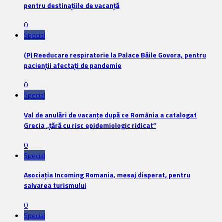
pentru destinațiile de vacanță
0
Special
(P) Reeducare respiratorie la Palace Băile Govora, pentru
pacienții afectați de pandemie
0
Special
Val de anulări de vacanțe după ce România a catalogat
Grecia „țără cu risc epidemiologic ridicat”
0
Special
Asociația Incoming Romania, mesaj disperat, pentru
salvarea turismului
0
Special