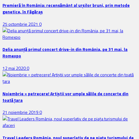
Premieră în România: recensământ al urșilor bruni, prin metode
genetice, în Făgăraș
25 octombrie 2021
0
Delia anunţă primul concert drive-in din România, pe 31 mai, la
Romexpo
12 mai 2020
0
Noiembrie = petrecere! Artiștii vor umple sălile de concerte din
toată țara
21 noiembrie 2019
0
Travel Leaders România, noul superlativ de pe piața turismului de