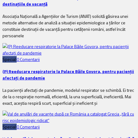
destinațiile de vacanță
Asociația Națională a Agențiilor de Turism (ANAT) solicită găsirea unei
metode alternative de analiză a situației epidemiologice a țărilor ce
constituie destinații de vacanță pentru cetățenii români, astfel încât
persoanele
Special
0 Comentarii
(P) Reeducare respiratorie la Palace Băile Govora, pentru pacienții
afectați de pandemie
La pacienţii afectați de pandemie, modelul respirator se schimbă. Ei trec
de la o respiraţie normală, eficientă, la una superficială, ineficientă. Mai
exact, aceștia respiră scurt, superficial și ineficient și
Special
0 Comentarii