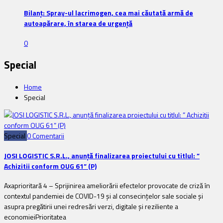
Bilanț: Spray-ul lacrimogen, cea mai căutată armă de
autoapărare, în starea de urgență
0
Special
Home
Special
Special
0 Comentarii
JOSI LOGISTIC S.R.L., anunță finalizarea proiectului cu titlul: ”
Achizitii conform OUG 61” (P)
Axaprioritară 4 – Sprijinirea ameliorării efectelor provocate de criză în
contextul pandemiei de COVID-19 și al consecințelor sale sociale și
asupra pregătirii unei redresări verzi, digitale și reziliente a
economieiPrioritatea