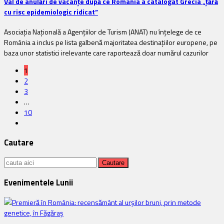
Val de anulări de vacanțe după ce România a catalogat Grecia „țără
cu risc epidemiologic ridicat”
Asociația Națională a Agențiilor de Turism (ANAT) nu înțelege de ce
România a inclus pe lista galbenă majoritatea destinațiilor europene, pe
baza unor statistici irelevante care raportează doar numărul cazurilor
1
2
3
…
10
Cautare
Cauta:
Evenimentele Lunii