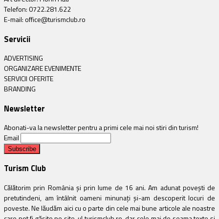
Telefon: 0722.281.622
E-mail: office@turismclub.ro
Servicii
ADVERTISING
ORGANIZARE EVENIMENTE
SERVICII OFERITE
BRANDING
Newsletter
Abonati-va la newsletter pentru a primi cele mai noi stiri din turism!
Email
Turism Club
Călătorim prin România și prin lume de 16 ani. Am adunat povești de
pretutindeni, am întâlnit oameni minunați și-am descoperit locuri de
poveste. Ne lăudăm aici cu o parte din cele mai bune articole ale noastre
care pot fi găsite pe site-ul turismclub.ro, dar cele mai de seama texte și