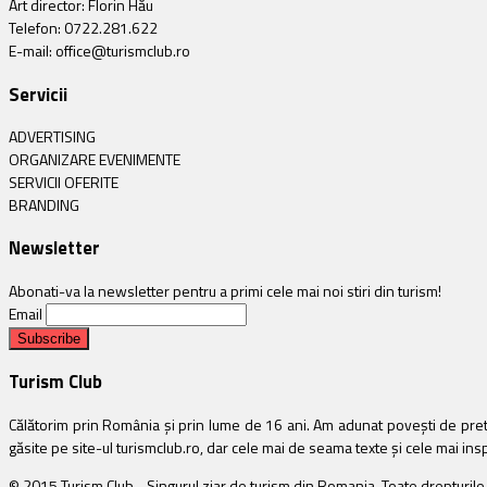
Art director: Florin Hău
Telefon: 0722.281.622
E-mail: office@turismclub.ro
Servicii
ADVERTISING
ORGANIZARE EVENIMENTE
SERVICII OFERITE
BRANDING
Newsletter
Abonati-va la newsletter pentru a primi cele mai noi stiri din turism!
Email
Turism Club
Călătorim prin România și prin lume de 16 ani. Am adunat povești de pretu
găsite pe site-ul turismclub.ro, dar cele mai de seama texte și cele mai inspir
© 2015 Turism Club - Singurul ziar de turism din Romania. Toate drepturil