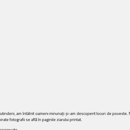
tindeni, am întâlnit oameni minunați și-am descoperit locuri de poveste. Ne
ate fotografii se află în paginile ziarului printat.
e rezervate