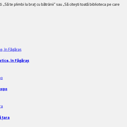
d: „Să te plimbi la braț cu bătrânii” sau „Să citești toată biblioteca pe care
tice, în Făgăraș
expo
ă țara