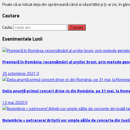
Poate că ai ridicat deja din sprânceană când ai văzut titlul și ți-ai zis, în gân
Cautare
Cauta:
Evenimentele Lunii
Premieră în România: recensământ al urșilor bruni, prin metode gene
25 octombrie 2021
0
Delia anunţă primul concert drive-in din România, pe 31 mai, la Rom
12 mai 2020
0
Noiembrie = petrecere! Artiștii vor umple sălile de concerte din toat