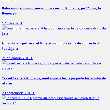
Delia anunţă primul concert drive-in din România, pe 31 mai, la
Romexpo
12 mai 2020
0
Noiembrie = petrecere! Artiștii vor umple sălile de concerte din
toată țara
21 noiembrie 2019
0
Travel Leaders România, noul superlativ de pe piața turismului de
afaceri
23 septembrie 2019
0