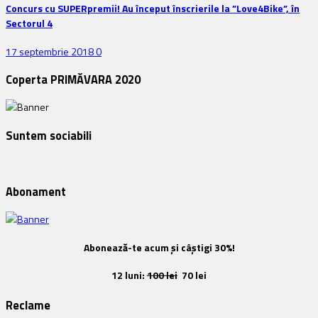
Concurs cu SUPERpremii! Au început înscrierile la ”Love4Bike”, în
Sectorul 4
17 septembrie 2018
0
Coperta PRIMĂVARA 2020
Suntem sociabili
Abonament
Abonează-te acum și câștigi 30%!
12 luni:
100 lei
70 lei
Reclame