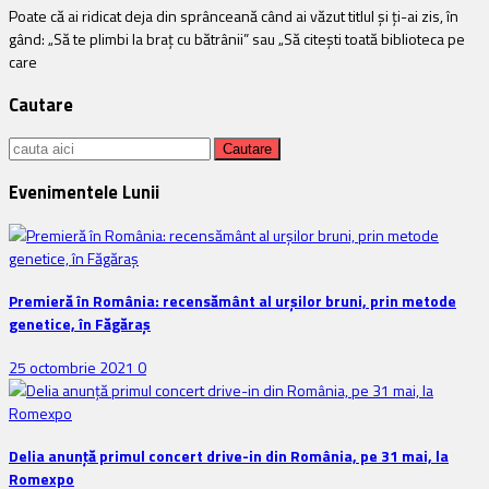
Poate că ai ridicat deja din sprânceană când ai văzut titlul și ți-ai zis, în
gând: „Să te plimbi la braț cu bătrânii” sau „Să citești toată biblioteca pe
care
Cautare
Cauta:
Evenimentele Lunii
Premieră în România: recensământ al urșilor bruni, prin metode
genetice, în Făgăraș
25 octombrie 2021
0
Delia anunţă primul concert drive-in din România, pe 31 mai, la
Romexpo