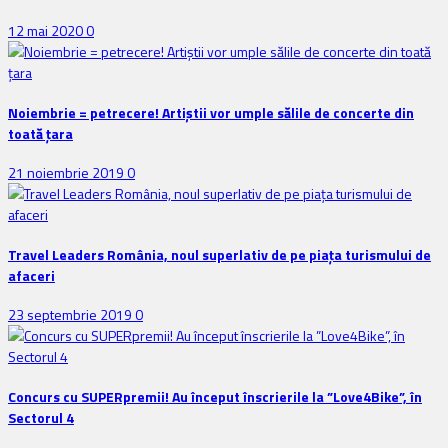
12 mai 2020
0
Noiembrie = petrecere! Artiștii vor umple sălile de concerte din
toată țara
21 noiembrie 2019
0
Travel Leaders România, noul superlativ de pe piața turismului de
afaceri
23 septembrie 2019
0
Concurs cu SUPERpremii! Au început înscrierile la ”Love4Bike”, în
Sectorul 4