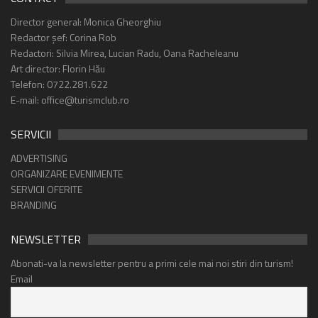
Director general: Monica Gheorghiu
Redactor șef: Corina Rob
Redactori: Silvia Mirea, Lucian Radu, Oana Racheleanu
Art director: Florin Hău
Telefon: 0722.281.622
E-mail: office@turismclub.ro
SERVICII
ADVERTISING
ORGANIZARE EVENIMENTE
SERVICII OFERITE
BRANDING
NEWSLETTER
Abonati-va la newsletter pentru a primi cele mai noi stiri din turism!
Email