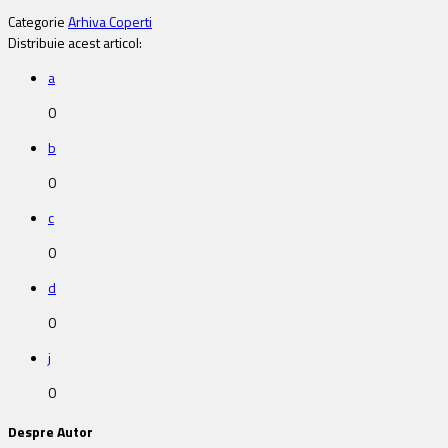
Categorie
Arhiva Coperti
Distribuie acest articol:
a
0
b
0
c
0
d
0
j
0
Despre Autor