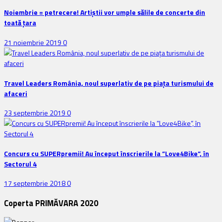
Noiembrie = petrecere! Artiștii vor umple sălile de concerte din
toată țara
21 noiembrie 2019
0
Travel Leaders România, noul superlativ de pe piața turismului de
afaceri
23 septembrie 2019
0
Concurs cu SUPERpremii! Au început înscrierile la ”Love4Bike”, în
Sectorul 4
17 septembrie 2018
0
Coperta PRIMĂVARA 2020