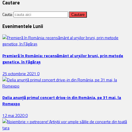
Cautare
Cauta:
Evenimentele Lunii
Premieră în România: recensământ al urșilor bruni, prin metode
genetice, în Făgăraș
25 octombrie 2021
0
Delia anunţă primul concert drive-in din România, pe 31 mai, la
Romexpo
12 mai 2020
0