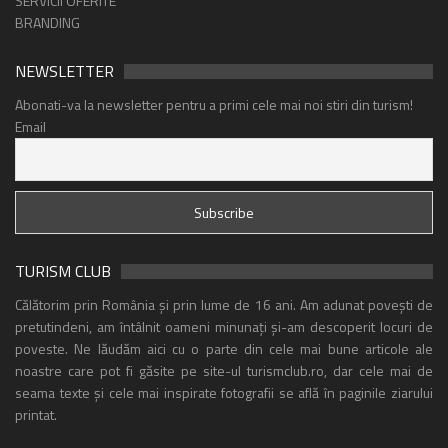
SERVICII OFERITE
BRANDING
NEWSLETTER
Abonati-va la newsletter pentru a primi cele mai noi stiri din turism!
Email
TURISM CLUB
Călătorim prin România și prin lume de 16 ani. Am adunat povești de
pretutindeni, am întâlnit oameni minunați și-am descoperit locuri de
poveste. Ne lăudăm aici cu o parte din cele mai bune articole ale
noastre care pot fi găsite pe site-ul turismclub.ro, dar cele mai de
seama texte și cele mai inspirate fotografii se află în paginile ziarului
printat.