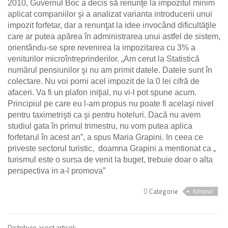
2010, Guvernul Boc a decis să renunţe la impozitul minim
aplicat companiilor şi a analizat varianta introducerii unui
impozit forfetar, dar a renunţat la idee invocând dificultăţile
care ar putea apărea în administrarea unui astfel de sistem,
orientându-se spre revenirea la impozitarea cu 3% a
veniturilor microîntreprinderilor.
„Am cerut la Statistică
numărul pensiunilor şi nu am primit datele. Datele sunt în
colectare. Nu voi porni acel impozit de la 0 lei cifră de
afaceri. Va fi un plafon iniţial, nu vi-l pot spune acum.
Principiul pe care eu l-am propus nu poate fi acelaşi nivel
pentru taximetrişti ca şi pentru hoteluri. Dacă nu avem
studiul gata în primul trimestru, nu vom putea aplica
forfetarul în acest an”, a spus Maria Grapini. In ceea ce
priveste sectorul turistic, doamna Grapini a mentionat ca „
turismul este o sursa de venit la buget, trebuie doar o alta
perspectiva in a-l promova”
Categorie
Editorial
Distribuie acest articol: