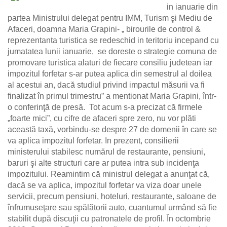
in ianuarie din
partea Ministrului delegat pentru IMM, Turism şi Mediu de
Afaceri, doamna Maria Grapini- „ birourile de control &
reprezentanta turistica se redeschid in teritoriu incepand cu
jumatatea lunii ianuarie, se doreste o strategie comuna de
promovare turistica alaturi de fiecare consiliu judetean iar
impozitul forfetar s-ar putea aplica din semestrul al doilea
al acestui an, dacă studiul privind impactul măsurii va fi
finalizat în primul trimestru” a mentionat Maria Grapini, într-
o conferinţă de presă. Tot acum s-a precizat că firmele
„foarte mici”, cu cifre de afaceri spre zero, nu vor plăti
această taxă, vorbindu-se despre 27 de domenii în care se
va aplica impozitul forfetar. In prezent, consilierii
ministerului stabilesc numărul de restaurante, pensiuni,
baruri şi alte structuri care ar putea intra sub incidenţa
impozitului. Reamintim că ministrul delegat a anunţat că,
dacă se va aplica, impozitul forfetar va viza doar unele
servicii, precum pensiuni, hoteluri, restaurante, saloane de
înfrumuseţare sau spălătorii auto, cuantumul urmând să fie
stabilit după discuţii cu patronatele de profil. În octombrie