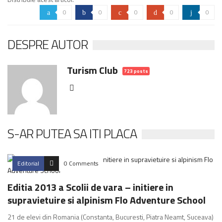
0
0
0
0
0
a
b
c
d
j
DESPRE AUTOR
Turism Club
723 posts
S-AR PUTEA SA ITI PLACA
Editorial
0 Comments
Editia 2013 a Scolii de vara – initiere in
supravietuire si alpinism Flo Adventure School
21 de elevi din Romania (Constanta, Bucuresti, Piatra Neamt, Suceava)