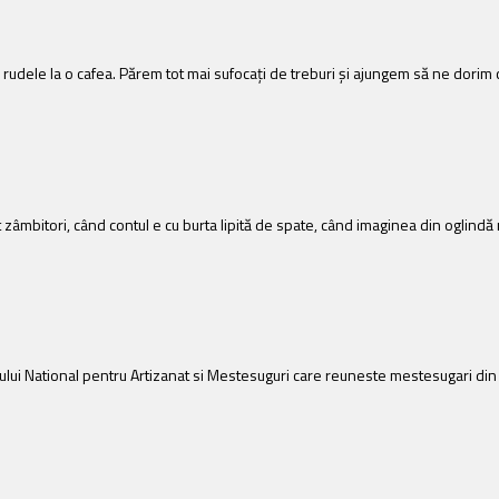
 rudele la o cafea. Părem tot mai sufocați de treburi și ajungem să ne dorim c
 zâmbitori, când contul e cu burta lipită de spate, când imaginea din oglindă
gului National pentru Artizanat si Mestesuguri care reuneste mestesugari din 