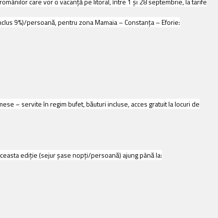
mânilor care vor o vacanţă pe litoral, între 1 şi 28 septembrie, la tarife
inclus 9%)/persoană, pentru zona Mamaia – Constanţa – Eforie:
ese – servite în regim bufet, băuturi incluse, acces gratuit la locuri de
 aceasta ediţie (sejur şase nopţi/persoană) ajung până la: