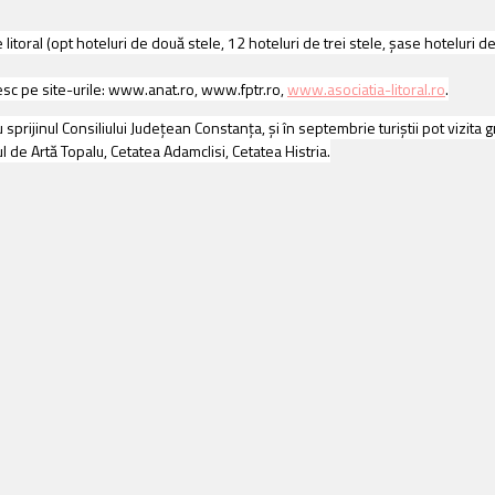
litoral (opt hoteluri de două stele, 12 hoteluri de trei stele, şase hoteluri d
sesc pe site-urile: www.anat.ro, www.fptr.ro,
www.asociatia-litoral.ro
.
prijinul Consiliului Judeţean Constanţa, şi în septembrie turiştii pot vizita g
 de Artă Topalu, Cetatea Adamclisi, Cetatea Histria.