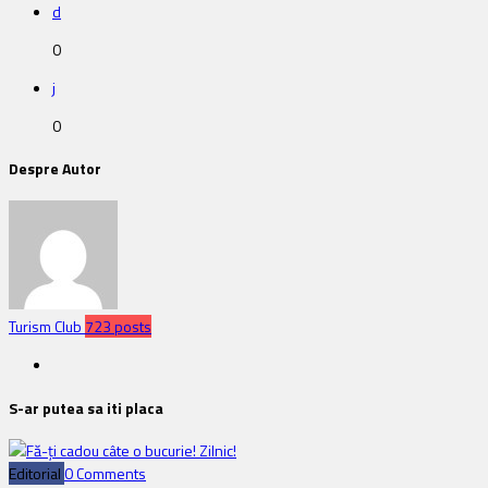
d
0
j
0
Despre Autor
Turism Club
723 posts
S-ar putea sa iti placa
Editorial
0 Comments