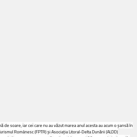
nă de soare, iar cei care nu au văzut marea anul acesta au acum o șansă în
n Turismul Românesc (FPTR) şi Asociaţia Litoral-Delta Dunării (ALDD)