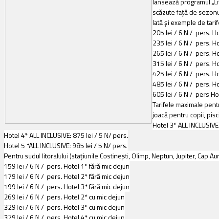
lansează programul „Lit
scăzute faţă de sezonul
Iată și exemple de tar
205 lei / 6 N / pers. H
235 lei / 6 N / pers. H
265 lei / 6 N / pers. H
315 lei / 6 N / pers. H
425 lei / 6 N / pers. H
485 lei / 6 N / pers. H
605 lei / 6 N / pers Ho
Tarifele maximale pentru
joacă pentru copii, pis
Hotel 3* ALL INCLUSIVE:
Hotel 4* ALL INCLUSIVE: 875 lei / 5 N/ pers.
Hotel 5 *ALL INCLUSIVE: 985 lei / 5 N/ pers.
Pentru sudul litoralului (staţiunile Costineşti, Olimp, Neptun, Jupiter, Cap
159 lei / 6 N / pers. Hotel 1* fără mic dejun
179 lei / 6 N / pers. Hotel 2* fără mic dejun
199 lei / 6 N / pers. Hotel 3* fără mic dejun
269 lei / 6 N / pers. Hotel 2* cu mic dejun
329 lei / 6 N / pers. Hotel 3* cu mic dejun
379 lei / 6 N / pers. Hotel 4* cu mic dejun