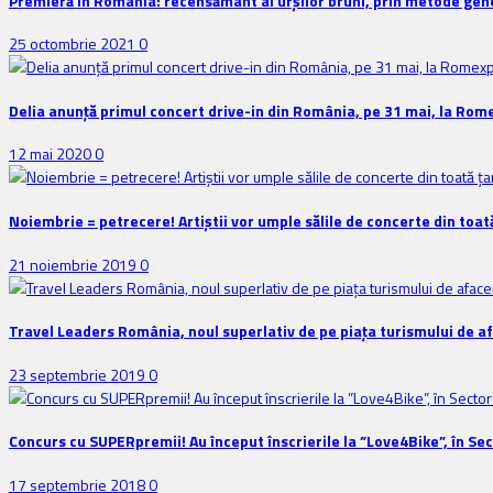
Premieră în România: recensământ al urșilor bruni, prin metode gene
25 octombrie 2021
0
Delia anunţă primul concert drive-in din România, pe 31 mai, la Rom
12 mai 2020
0
Noiembrie = petrecere! Artiștii vor umple sălile de concerte din toat
21 noiembrie 2019
0
Travel Leaders România, noul superlativ de pe piața turismului de a
23 septembrie 2019
0
Concurs cu SUPERpremii! Au început înscrierile la ”Love4Bike”, în Sec
17 septembrie 2018
0