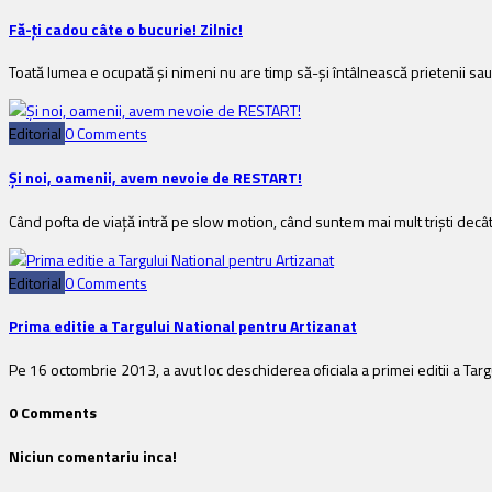
Fă-ți cadou câte o bucurie! Zilnic!
Toată lumea e ocupată și nimeni nu are timp să-și întâlnească prietenii sau
Editorial
0 Comments
Și noi, oamenii, avem nevoie de RESTART!
Când pofta de viață intră pe slow motion, când suntem mai mult triști decât
Editorial
0 Comments
Prima editie a Targului National pentru Artizanat
Pe 16 octombrie 2013, a avut loc deschiderea oficiala a primei editii a Tar
0 Comments
Niciun comentariu inca!