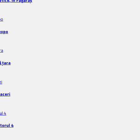
tice, în Făgăraș
expo
ă țara
faceri
torul 4