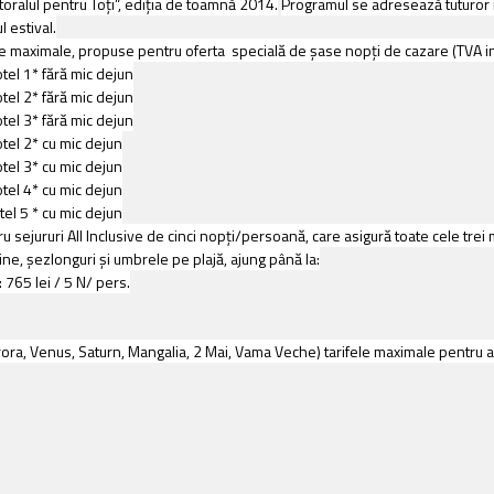
oralul pentru Toţi”, ediţia de toamnă 2014.
Programul se adresează tuturor ro
 estival.
ife maximale, propuse pentru oferta specială de şase nopţi de cazare (TVA 
otel 1* fără mic dejun
otel 2* fără mic dejun
otel 3* fără mic dejun
otel 2* cu mic dejun
otel 3* cu mic dejun
otel 4* cu mic dejun
tel 5 * cu mic dejun
 sejururi All Inclusive de cinci nopţi/persoană, care asigură toate cele trei m
cine, şezlonguri şi umbrele pe plajă, ajung până la:
 765 lei / 5 N/ pers.
 Aurora, Venus, Saturn, Mangalia, 2 Mai, Vama Veche) tarifele maximale pentru