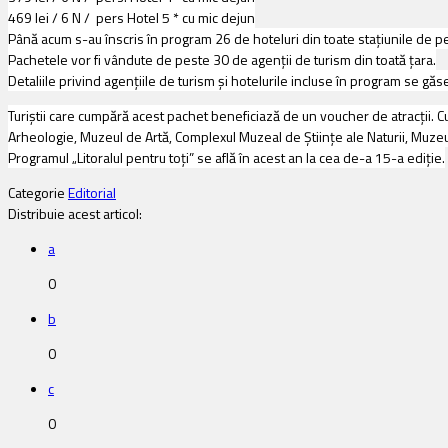
469 lei / 6 N / pers Hotel 5 * cu mic dejun
Până acum s-au înscris în program 26 de hoteluri din toate staţiunile de pe 
Pachetele vor fi vândute de peste 30 de agenţii de turism din toată ţara.
Detaliile privind agenţiile de turism şi hotelurile incluse în program se gă
Turiştii care cumpără acest pachet beneficiază de un voucher de atracţii. Cu s
Arheologie, Muzeul de Artă, Complexul Muzeal de Ştiinţe ale Naturii, Muzeul
Programul „Litoralul pentru toţi” se află în acest an la cea de-a 15-a ediţie.
Categorie
Editorial
Distribuie acest articol:
a
0
b
0
c
0