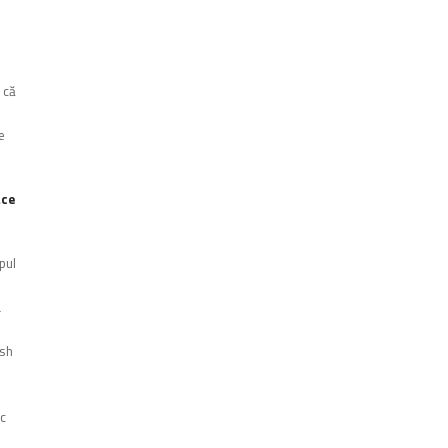
 că
e
ace
pul
a
ash
ic