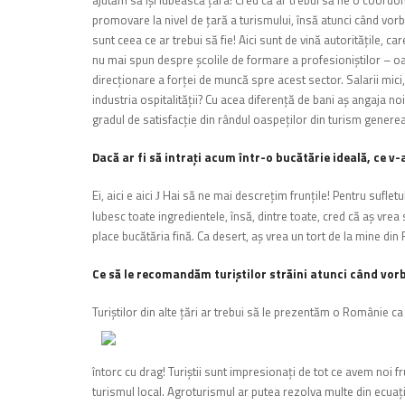
ajutăm să îşi iubească ţara! Cred că ar trebui să fie o coordon
promovare la nivel de ţară a turismului, însă atunci când vor
sunt ceea ce ar trebui să fie! Aici sunt de vină autorităţile, car
nu mai spun despre şcolile de formare a profesioniştilor – oa
direcţionare a forţei de muncă spre acest sector. Salarii mici
industria ospitalităţii? Cu acea diferenţă de bani aş angaja noi
gradul de satisfacţie din rândul oaspeţilor din turism generează
Dacă ar fi să intraţi acum într-o bucătărie ideală, ce v
Ei, aici e aici
Hai să ne mai descreţim frunţile! Pentru sufletu
J
Iubesc toate ingredientele, însă, dintre toate, cred că aş vrea s
place bucătăria fină. Ca desert, aş vrea un tort de la mine din
Ce să le recomandăm turiştilor străini atunci când v
Turiştilor din alte ţări ar trebui să le prezentăm o Românie c
întorc cu drag! Turiştii sunt impresionaţi de tot ce avem noi f
turismul local. Agroturismul ar putea rezolva multe din ecuaţi