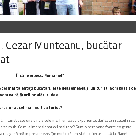
u… Cezar Munteanu, bucătar
nat
„Încă te iubesc, Românie!”
cei mai talentaţi bucătari, este deasemenea şi un turist îndrăgostit de
oarea călătoriilor alături de el.
mpresionat cel mai mult ca turist?
 fii turist este una dintre cele mai frumoase experienţe, dar asta în cazul în ca
oarte mult. Ce m-a impresionat cel mai tare? Sunt o persoană foarte exigentă
 a reuşit să mă impresioneze. Ţ
in minte că am stat de fiecare dată la Planet