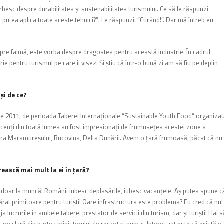
esc despre durabilitatea şi sustenabilitatea turismului. Ce să le răspunzi
utea aplica toate aceste tehnici?
”
. Le răspunzi:
“
Cur
â
nd!
”.
Dar mă întreb eu
spre faimă, este vorba despre dragostea pentru această industrie. În cadrul
ie pentru turismul pe care îl visez. Şi ştiu că într-o bună zi am să fiu pe deplin
şi de ce?
e 2011, de perioada Taberei Internaţionale “Sustainable Youth Food“ organiza
scenţi din toată lumea au fost impresionaţi de frumuseţea acestei zone a
ra Maramureşului, Bucovina, Delta Dunării. Avem o ţară frumoasă, păcat că nu
ească mai mult la ei în ţară?
nu doar la muncă! Românii iubesc deplasările, iubesc vacanţele. Aş putea spune c
ărat primitoare pentru turişti! Oare infrastructura este problema? Eu cred că nu!
 lucrurile în ambele tabere: prestator de servicii din turism, dar şi turişti! Hai să