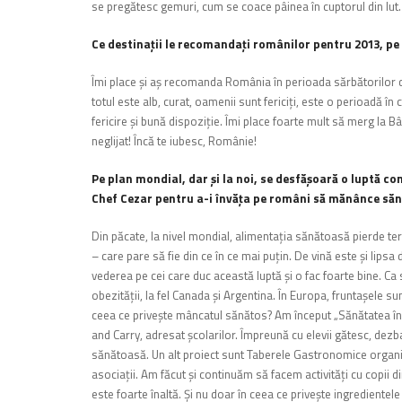
se pregătesc gemuri, cum se coace pâinea în cuptorul din lut. C
Ce destinaţii le recomandaţi românilor pentru 2013, pe p
Îmi place şi aş recomanda România în perioada sărbătorilor de
totul este alb, curat, oamenii sunt fericiţi, este o perioadă 
fericire şi bună dispoziţie. Îmi place foarte mult să merg la B
neglijat! Încă te iubesc, Românie!
Pe plan mondial, dar şi la noi, se desfăşoară o luptă c
Chef Cezar pentru a-i învăţa pe români să mănânce să
Din păcate, la nivel mondial, alimentaţia sănătoasă pierde te
– care pare să fie din ce în ce mai puţin. De vină este şi lipsa 
vederea pe cei care duc această luptă şi o fac foarte bine. C
obezităţii, la fel Canada şi Argentina. În Europa, fruntaşele 
ceea ce priveşte mâncatul sănătos?
Am început „Sănătatea înc
and Carry, adresat şcolarilor. Împreună cu elevii gătesc, dez
sănătoasă. Un alt proiect sunt Taberele Gastronomice organiza
asociaţii. Am făcut şi continuăm să facem activităţi cu copii din
este foarte înaltă. Şi nu doar în ceea ce priveşte ingredientele 