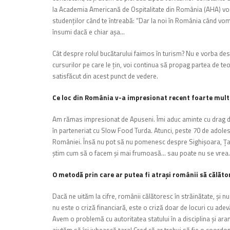
la Academia Americană de Ospitalitate din România (AHA) vorb
studenţilor când te întreabă:
“D
ar la noi
î
n România când vom p
însumi dacă e chiar aşa…
Cât despre rolul bucătarului faimos în turism? Nu e vorba de
cursurilor pe care le ţin, voi continua să propag partea de teor
satisfăcut din acest punct de vedere.
Ce loc din România v-a impresionat recent foarte mult 
Am rămas impresionat de Apuseni. Îmi aduc aminte cu drag d
în parteneriat cu Slow Food Turda. Atunci, peste 70 de adole
României. Însă nu pot să nu pomenesc despre Sighişoara, Ţa
ştim cum să o facem şi mai frumoasă… sau poate nu se vrea.
O metodă prin care ar putea fi atraşi românii să călător
Dacă ne uităm la cifre, românii călătoresc în străinătate, şi 
nu este o criză
financiară, este o criză doar de locuri cu adev
Avem o problemă cu autoritatea statului în a disciplina şi aranja