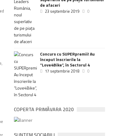
de afaceri
red
23 septembrie 2019
0
Concurs cu SUPERpremii! Au
început înscrierile la
e,
”Love4Bike”, în Sectorul 4
17 septembrie 2018
0
COPERTA PRIMĂVARA 2020
pe
SUNTEM SOCIABILI
er