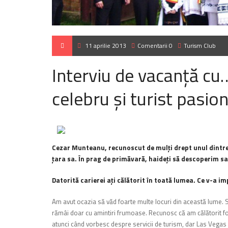
11 aprilie 2013
Comentarii 0
Turism Club
Interviu de vacanţă c
celebru şi turist pasio
Cezar Munteanu, recunoscut de mulţi drept unul dintre 
ţara sa. În prag de primăvară, haideţi să descoperim sav
Datorită carierei aţi călătorit în toată lumea. Ce v-a i
Am avut ocazia s
ă
văd foarte multe locuri din această lume. Să
rămâi doar cu amintiri frumoase. Recunosc că am călătorit f
atunci când vorbesc despre servicii de turism, dar Las Vegas