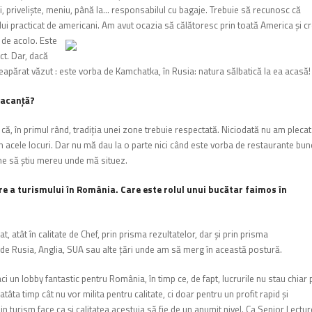
tăţi, privelişte, meniu, până la… responsabilul cu bagaje. Trebuie să recunosc că
lui practicat de americani. Am avut ocazia să călătoresc prin toată America şi c
 de acolo. Este
ect. Dar, dacă
 neapărat văzut : este vorba de Kamchatka, în Rusia: natura sălbatică la ea acasă!
vacanţă?
că, în primul rând, tradiţia unei zone trebuie respectată. Niciodată nu am plecat
n acele locuri. Dar nu mă dau la o parte nici când este vorba de restaurante bun
bine să ştiu mereu unde mă situez.
re a turismului în România. Care este rolul unui bucătar faimos în
tât în calitate de Chef, prin prisma rezultatelor, dar şi prin prisma
c de Rusia, Anglia, SUA sau alte ţări unde am să merg în această postură.
i un lobby fantastic pentru România, în timp ce, de fapt, lucrurile nu stau chiar 
tâta timp cât nu vor milita pentru calitate, ci doar pentru un profit rapid şi
in turism face ca şi calitatea acestuia să fie de un anumit nivel. Ca Senior Lectur