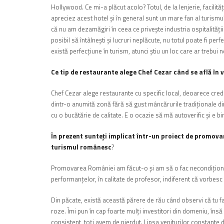
Hollywood.
Ce mi-a plăcut acolo? Totul, de la lenjerie, facili
apreciez acest hotel şi în general sunt un mare fan al turismu
că nu am dezamăgiri în ceea ce priveşte industria ospitalităţii
posibil să întâlneşti şi lucruri neplăcute, nu totul poate fi perf
există perfecţiune în turism, atunci ştiu un loc care ar trebui
Ce tip de restaurante alege Chef Cezar când se află în 
Chef Cezar alege restaurante cu specific local, deoarece cred 
dintr-o anumită zonă fără să gust mâncărurile tradiţionale di
cu o bucătărie de calitate. E o ocazie să mă autoverific şi e 
În prezent sunteţi implicat într-un proiect de promova
turismul românesc
?
Promovarea României am făcut-o şi am să o fac necondiţionat, a
performanţelor, în calitate de profesor, indiferent că vorbes
Din păcate, există această părere de rău când observi că tu fac
roze. Îmi pun în cap foarte mulţi investitori din domeniu, însă a
consistent, toţi avem de pierdut. Lipsa veniturilor constante d