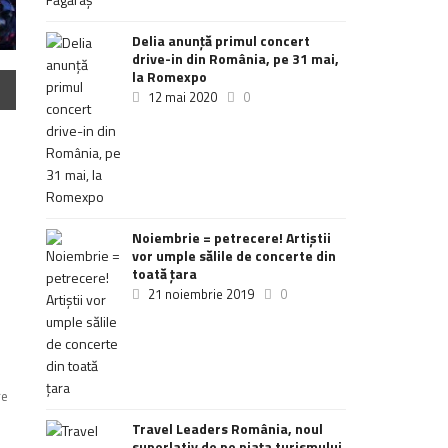
Delia anunţă primul concert
drive-in din România, pe 31 mai,
la Romexpo
12 mai 2020
0
Noiembrie = petrecere! Artiștii
vor umple sălile de concerte din
toată țara
21 noiembrie 2019
0
re
Travel Leaders România, noul
superlativ de pe piața turismului