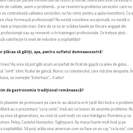
are clară din partea ministerului de resort şi numai. Interesant este că există o
bim de calitate, avem o problemă… şi iar revenim la problema serviciilor care nu
e nu controlează calitatea serviciilor, nu fac nimic pentru a ajuta investitorii. Ca 
re chiar formează profesionişti? Nu există consiliere vocaţională, nu există o
, taxe şi impozite mari. Oare de ce nu ar scădea taxele pe fiecare angajat din
 profesionişti sau aş reinvesti-o în traininguri profesionale. Ce trebuie ştiut :
 satisfacţie la nivel de industrie a ospitalităţii!
-ar plăcea să gătiţi, aşa, pentru sufletul dumneavoastră
?
l meu? Aş vrea să pot găti acum un parfait de ficat de gaşcă cu jeleu de gutui…
ă “simt” zilnic ficatul de g
â
scă. Noroc cu colesterolul, care mă ţine deoparte. Î
 Rusia, se numeşte “Esterhazi”… îl ador!
orbim de gastronomia tradiţional românească?
a în pliantele de promovare pe care
le-au văzut la ei în ţară! Aici încă e o problem
Afară au o prezentara “ca la carte”, însă aici se lovesc de anumite probleme. N
aş vrea să generalizez, eu cred că sunt mulţi cei care îndrăgesc România şi se
rumos: Peleş, Castelul Huniazilor, Sighişoara. Aş marja foarte mult însă şi pe
a ospitalităţii. Să poţi arăta unui american cum se face un un caş “ca la noi”, cu