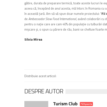
gătire, durata de preparare termică, toate aceste lucruri le e
aceea că, începând de anul acesta, mă întorc în Romania cu u
în această ţară. Am să vă spun doar numele proiectului: “
Fii
de
Ambassador Slow Food International
, având colaborări cu d
pentru o naţie care are cam 40% din populaţie cu tulburări da
mişcare şi, o spun cu părere de rău, banii se chel
tuie foarte m
Silvia Mirea
Distribuie acest articol:
DESPRE AUTOR
Turism Club
723 posts