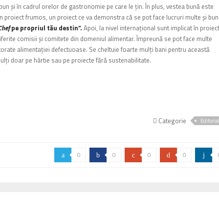
xpun şi în cadrul orelor de gastronomie pe care le ţin.
În plus, vestea bună este
n proiect frumos, un proiect ce va demonstra că se pot face lucruri multe şi bu
Chef
pe propriul tău destin”.
Apoi, la nivel internaţional sunt implicat în proiec
iferite comisii şi comitete din domeniul alimentar. Împreună se pot face multe
torate alimentaţiei defectuoase. Se cheltuie foarte mulţi bani pentru această
ulţi doar pe hârtie sau pe proiecte fără sustenabilitate.
Categorie
Editoria
0
0
0
0
a
b
c
d
j