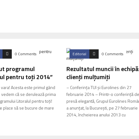
0 Comments
Editorial
0 Comments
ut programul
Rezultatul muncii în echipă
lul pentru toţi 2014”
clienţi mulţumiţi
 vara! Acesta este primul gând
– Conferinţa TUI şi Eurolines din 27
d vedem că se derulează prima
februarie 2014 – Printr-o conferinţă d
gramului Litoralul pentru toţi!
presă elegantă, Grupul Eurolines Româ
le place să se bucure de mare
a anunţat, la Bucureşti, pe 27 februarie
2014, încheierea anului 2013 cu