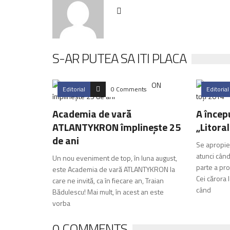
S-AR PUTEA SA ITI PLACA
Editorial
0 Comments
Editorial
Academia de vară
A încep
ATLANTYKRON împlinește 25
„Litora
de ani
Se apropie
atunci cân
Un nou eveniment de top, în luna august,
parte a pro
este Academia de vară ATLANTYKRON la
Cei cărora 
care ne invită, ca în fiecare an, Traian
când
Bădulescu! Mai mult, în acest an este
vorba
0 COMMENTS