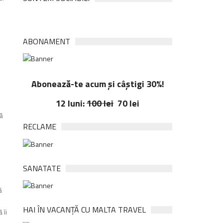
ABONAMENT
Abonează-te acum și câștigi 30%!
12 luni:
100 lei
70 lei
tă
RECLAME
SANATATE
ă
HAI ÎN VACANȚĂ CU MALTA TRAVEL
 îi