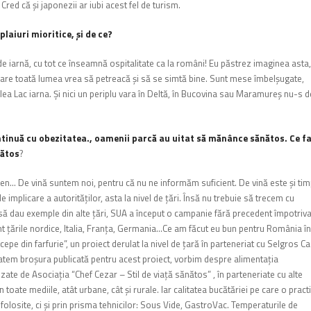
red că şi japonezii ar iubi acest fel de turism.
laiuri mioritice, şi de ce?
 iarnă, cu tot ce înseamnă ospitalitate ca la români! Eu păstrez imaginea asta,
în care toată lumea vrea să petreacă şi să se simtă bine. Sunt mese îmbelşugate,
âlea Lac iarna. Şi nici un periplu vara în Deltă, în Bucovina sau Maramureş nu-s d
ontinuă cu obezitatea., oamenii parcă au uitat să mănânce sănătos. Ce f
nătos
?
ren… De vină suntem noi, pentru că nu ne informăm suficient. De vină este şi tim
de implicare a autorităţilor, asta la nivel de ţări. Însă nu trebuie să trecem cu
a să dau exemple din alte ţări, SUA a început o campanie fără precedent împotriv
sunt ţările nordice, Italia, Franţa, Germania…Ce am făcut eu bun pentru România în
epe din farfurie”, un proiect derulat la nivel de ţară în parteneriat cu Selgros C
batem broşura publicată pentru acest proiect, vorbim despre alimentaţia
te de Asociaţia “Chef Cezar – Stil de viaţă sănătos” , în parteneriate cu alte
 toate mediile, atât urbane, cât şi rurale. Iar calitatea bucătăriei pe care o pract
folosite, ci şi prin prisma tehnicilor: Sous
Vide, GastroVac. Temperaturile de