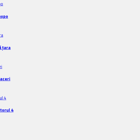
expo
ă țara
faceri
torul 4