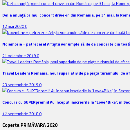
Delia anunţă primul concert drive-in din România, pe 31 mai, la Rom
12 mai 2020
0
Noiembrie = petrecere! Artiștii vor umple sălile de concerte din toat
21 noiembrie 2019
0
Travel Leaders România, noul superlativ de pe piața turismului de a
23 septembrie 2019
0
Concurs cu SUPERpremii! Au început înscrierile la ”Love4Bike”, în Sec
17 septembrie 2018
0
Coperta PRIMĂVARA 2020