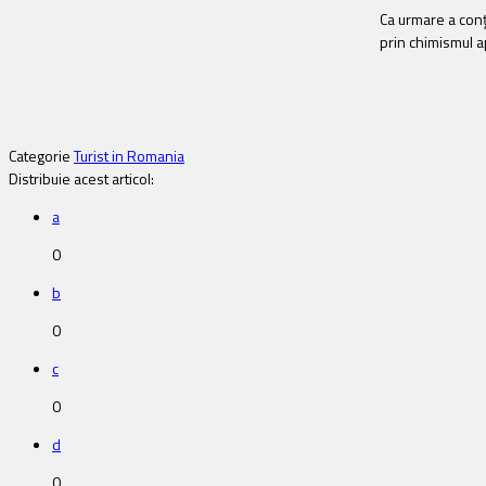
Ca urmare a conţi
prin chimismul a
Categorie
Turist in Romania
Distribuie acest articol:
a
0
b
0
c
0
d
0