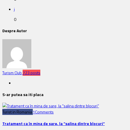
j
0
Despre Autor
Turism Club
723 posts
S-ar putea sa iti placa
Turist in Romania
1Comments
Tratament ca în mina de sare, la ”salina dintre blocuri”