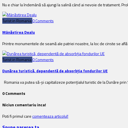
Nu e chiar la îndemână să ajungi la salină când ai nevoie de tratament. Prob
Turist in Romania
0 Comments
Mânăstirea Dealu
Printre monumentele de seamă ale patriei noastre, la loc de cinste se află 
Turist in Romania
0 Comments
Dunărea turistică, dependentă de absorbția fondurilor UE
Romania va putea să-și capitalizeze potențialul turistic de la Dunăre pri
0 Comments
Niciun comentariu inca!
Poti fi primul care
comenteaza articolul!
Spune parerea ta