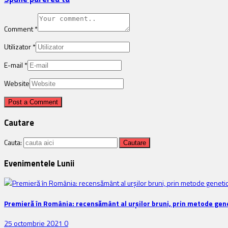
Comment
*
Utilizator
*
E-mail
*
Website
Cautare
Cauta:
Evenimentele Lunii
Premieră în România: recensământ al urșilor bruni, prin metode gene
25 octombrie 2021
0