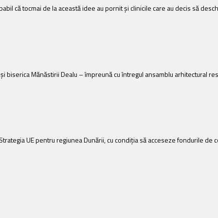
abil că tocmai de la această idee au pornit și clinicile care au decis să desc
şi biserica Mănăstirii Dealu – împreună cu întregul ansamblu arhitectural res
n Strategia UE pentru regiunea Dunării, cu condiția să acceseze fondurile de