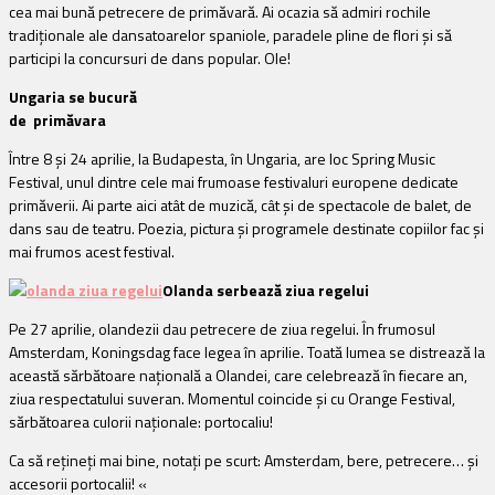
cea mai bună petrecere de primăvară. Ai ocazia să admiri rochile
tradiționale ale dansatoarelor spaniole, paradele pline de flori și să
participi la concursuri de dans popular. Ole!
Ungaria se bucură
de primăvara
Între 8 și 24 aprilie, la Budapesta, în Ungaria, are loc Spring Music
Festival, unul dintre cele mai frumoase festivaluri europene dedicate
primăverii. Ai parte aici atât de muzică, cât și de spectacole de balet, de
dans sau de teatru. Poezia, pictura și programele destinate copiilor fac și
mai frumos acest festival.
Olanda serbează ziua regelui
Pe 27 aprilie, olandezii dau petrecere de ziua regelui. În frumosul
Amsterdam, Koningsdag face legea în aprilie. Toată lumea se distrează la
această sărbătoare națională a Olandei, care celebrează în fiecare an,
ziua respectatului suveran. Momentul coincide și cu Orange Festival,
sărbătoarea culorii naționale: portocaliu!
Ca să rețineți mai bine, notați pe scurt: Amsterdam, bere, petrecere… și
accesorii portocalii! «