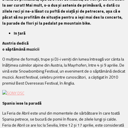
la aer curat! Mai mult, s-a dus și astenia de primăvară, o dată cu
zilele reci și ne-a lăsat cu poftă de viață și de petrecere, așa că e
păcat să nu profităm de situație pentru a ieși mai des la concerte,
la parade de flori și la pedalat pe mountain bike.
In țară
Austria dedică
o săptămână muzicii
O mulțime de formații, trupe și DJ-i veniți din lumea întreagă vor cânta la
înălțimea culmilor alpine din Austria, la Mayrhofen, între 4 și 9 aprilie. De
vină este Snowbombing Festival, un eveniment de o săptămână dedicat
muzicii. Acest festival, celebru printre cunoscători, a câștigat în 2010
premiul Best Overeseas Festival, în Anglia.
Spania iese la paradă
La Feria de Abril este unul din momentele de sărbătoare în care toată
Spania petrece, se bucură de pomii în floare, de zilele lungi și calde.
Feria de Abril ce are loc la Sevilia, între 12 și 17 aprilie, este considerată