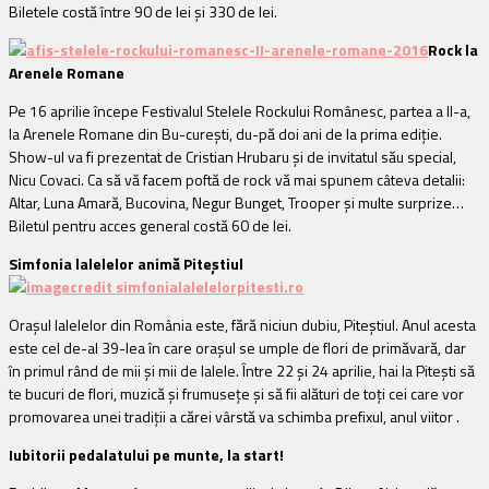
Biletele costă între 90 de lei și 330 de lei.
Rock la
Arenele Romane
Pe 16 aprilie începe Festivalul Stelele Rockului Românesc, partea a II-a,
la Arenele Romane din Bu-curești, du-pă doi ani de la prima ediție.
Show-ul va fi prezentat de Cristian Hrubaru și de invitatul său special,
Nicu Covaci. Ca să vă facem poftă de rock vă mai spunem câteva detalii:
Altar, Luna Amară, Bucovina, Negur Bunget, Trooper și multe surprize…
Biletul pentru acces general costă 60 de lei.
Simfonia lalelelor animă Piteștiul
Orașul lalelelor din România este, fără niciun dubiu, Piteștiul. Anul acesta
este cel de-al 39-lea în care orașul se umple de flori de primăvară, dar
în primul rând de mii și mii de lalele. Între 22 și 24 aprilie, hai la Pitești să
te bucuri de flori, muzică și frumusețe și să fii alături de toți cei care vor
promovarea unei tradiții a cărei vârstă va schimba prefixul, anul viitor .
Iubitorii pedalatului pe munte, la start!