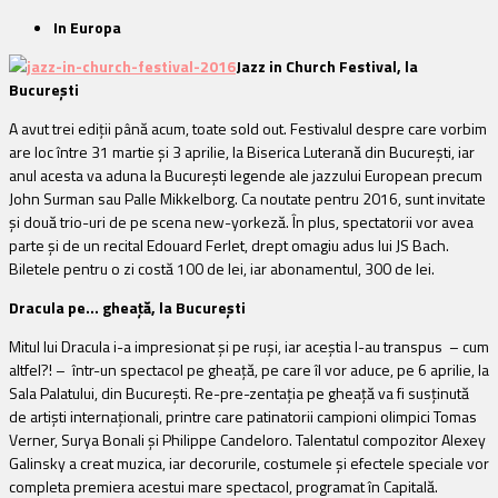
In Europa
Jazz in Church Festival, la
București
A avut trei ediții până acum, toate sold out. Festivalul despre care vorbim
are loc între 31 martie și 3 aprilie, la Biserica Luterană din București, iar
anul acesta va aduna la București legende ale jazzului European precum
John Surman sau Palle Mikkelborg. Ca noutate pentru 2016, sunt invitate
și două trio-uri de pe scena new-yorkeză. În plus, spectatorii vor avea
parte și de un recital Edouard Ferlet, drept omagiu adus lui JS Bach.
Biletele pentru o zi costă 100 de lei, iar abonamentul, 300 de lei.
Dracula pe… gheață, la București
Mitul lui Dracula i-a impresionat și pe ruși, iar aceștia l-au transpus – cum
altfel?! – într-un spectacol pe gheață, pe care îl vor aduce, pe 6 aprilie, la
Sala Palatului, din București. Re-pre-zentația pe gheață va fi susținută
de artiști internaționali, printre care patinatorii campioni olimpici Tomas
Verner, Surya Bonali și Philippe Candeloro. Talentatul compozitor Alexey
Galinsky a creat muzica, iar decorurile, costumele și efectele speciale vor
completa premiera acestui mare spectacol, programat în Capitală.