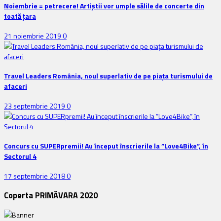
Noiembrie = petrecere! Artiștii vor umple sălile de concerte din
toată țara
21 noiembrie 2019
0
Travel Leaders România, noul superlativ de pe piața turismului de
afaceri
23 septembrie 2019
0
Concurs cu SUPERpremii! Au început înscrierile la ”Love4Bike”, în
Sectorul 4
17 septembrie 2018
0
Coperta PRIMĂVARA 2020