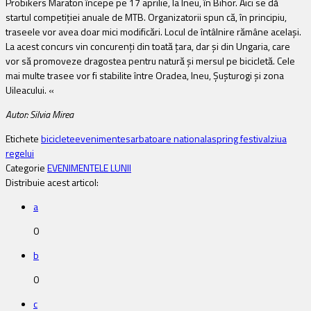
Probikers Maraton începe pe 17 aprilie, la Ineu, în Bihor. Aici se dă
startul competiției anuale de MTB. Organizatorii spun că, în principiu,
traseele vor avea doar mici modificări. Locul de întâlnire rămâne același.
La acest concurs vin concurenți din toată țara, dar și din Ungaria, care
vor să promoveze dragostea pentru natură și mersul pe bicicletă. Cele
mai multe trasee vor fi stabilite între Oradea, Ineu, Șușturogi și zona
Uileacului. «
Autor: Silvia Mirea
Etichete
biciclete
evenimente
sarbatoare nationala
spring festival
ziua
regelui
Categorie
EVENIMENTELE LUNII
Distribuie acest articol:
a
0
b
0
c