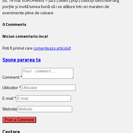
Joi, 14 mai, EUROPAfest – jazz | blues | pop | clasicîși deschide larg
porțile și invită lumea bună să i se alăture într-un maraton de
evenimente pline de culoare
0 Comments
Niciun comentariu inca!
Poti fi primul care
comenteaza articolul!
Spune parerea ta
Comment
*
Utilizator
*
E-mail
*
Website
Cautare