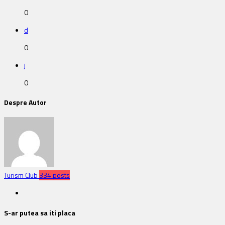
0
d
0
j
0
Despre Autor
Turism Club
334 posts
S-ar putea sa iti placa