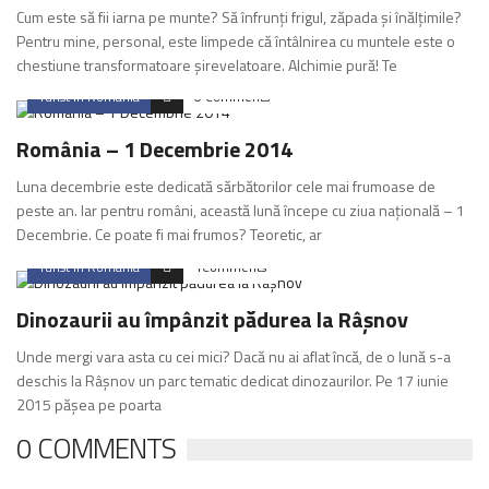
Cum este să fii iarna pe munte? Să înfrunți frigul, zăpada și înălțimile?
Pentru mine, personal, este limpede că întâlnirea cu muntele este o
chestiune transformatoare șirevelatoare. Alchimie pură! Te
Turist in Romania
0 Comments
România – 1 Decembrie 2014
Luna decembrie este dedicată sărbătorilor cele mai frumoase de
peste an. Iar pentru români, această lună începe cu ziua naţională – 1
Decembrie. Ce poate fi mai frumos? Teoretic, ar
Turist in Romania
1Comments
Dinozaurii au împânzit pădurea la Râșnov
Unde mergi vara asta cu cei mici? Dacă nu ai aflat încă, de o lună s-a
deschis la Râșnov un parc tematic dedicat dinozaurilor. Pe 17 iunie
2015 pășea pe poarta
0 COMMENTS