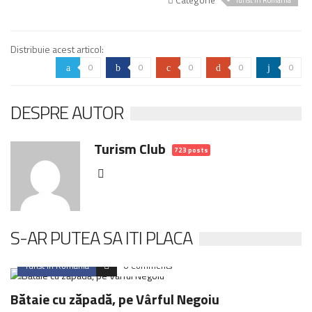
Categorie
Turist in Romania
Distribuie acest articol:
0
0
0
0
0
a
b
c
d
j
DESPRE AUTOR
Turism Club
723 posts
S-AR PUTEA SA ITI PLACA
Turist in Romania
0 Comments
Bătaie cu zăpadă, pe Vârful Negoiu