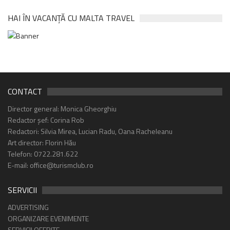
HAI ÎN VACANȚĂ CU MALTA TRAVEL
CONTACT
Director general: Monica Gheorghiu
Redactor șef: Corina Rob
Redactori: Silvia Mirea, Lucian Radu, Oana Racheleanu
Art director: Florin Hău
Telefon: 0722.281.622
E-mail: office@turismclub.ro
SERVICII
ADVERTISING
ORGANIZARE EVENIMENTE
SERVICII OFERITE