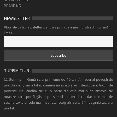
BRANDING
NEWSLETTER
Abonati-va la newsletter pentru a primi cele mai noi stiri din turism!
Email
TURISM CLUB
Călătorim prin România și prin lume de 16 ani. Am adunat povești de
pretutindeni, am întâlnit oameni minunați și-am descoperit locuri de
poveste. Ne lăudăm aici cu o parte din cele mai bune articole ale
noastre care pot fi găsite pe site-ul turismclub.ro, dar cele mai de
seama texte și cele mai inspirate fotografii se află în paginile ziarului
printat.