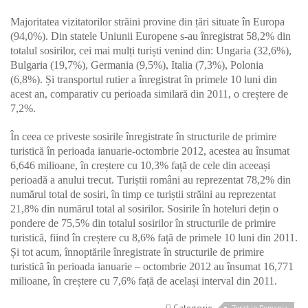
Majoritatea vizitatorilor străini provine din țări situate în Europa
(94,0%). Din statele Uniunii Europene s-au înregistrat 58,2% din
totalul sosirilor, cei mai mulți turiști venind din: Ungaria (32,6%),
Bulgaria (19,7%), Germania (9,5%), Italia (7,3%), Polonia
(6,8%). Și transportul rutier a înregistrat în primele 10 luni din
acest an, comparativ cu perioada similară din 2011, o creștere de
7,2%.
Î
n ceea ce priveste
sosirile
înregistrate în structurile de primire
turistică în perioada ianuarie-octombrie 2012, acestea au însumat
6,646 milioane, în creștere cu 10,3% față de cele din aceeași
perioadă a anului trecut.
Turiștii români au reprezentat 78,2% din
numărul total de sosiri, în timp ce turiștii străini au reprezentat
21,8% din numărul total al sosirilor.
Sosirile în hoteluri dețin o
pondere de 75,5% din totalul sosirilor în structurile de primire
turistică, fiind în creștere cu 8,6% față de primele 10 luni din 2011.
Și tot acum, î
nnoptările
înregistrate în structurile de primire
turistică în perioada ianuarie – octombrie 2012 au însumat 16,771
milioane, în creștere cu 7,6% față de același interval din 2011.