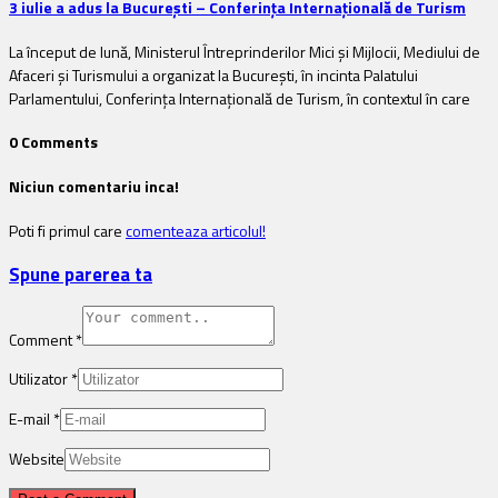
3 iulie a adus la Bucureşti – Conferinţa Internaţională de Turism
La început de lună, Ministerul Întreprinderilor Mici şi Mijlocii, Mediului de
Afaceri şi Turismului a organizat la Bucureşti, în incinta Palatului
Parlamentului, Conferinţa Internaţională de Turism, în contextul în care
0 Comments
Niciun comentariu inca!
Poti fi primul care
comenteaza articolul!
Spune parerea ta
Comment
*
Utilizator
*
E-mail
*
Website