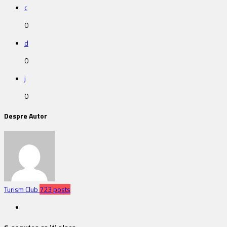
c
0
d
0
j
0
Despre Autor
Turism Club
723 posts