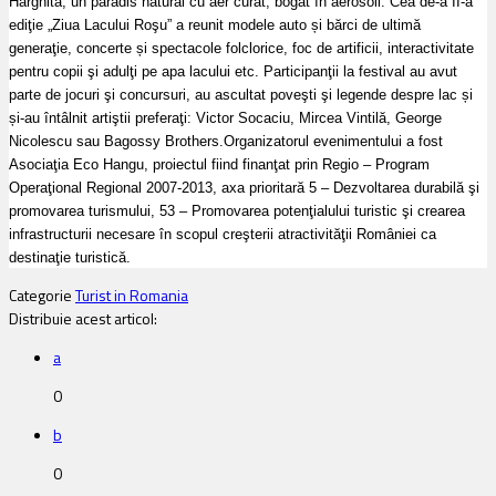
Harghita, un paradis natural cu aer curat, bogat în aerosoli. Cea de-a II-a
ediţie „Ziua Lacului Roşu” a reunit modele auto și bărci de ultimă
generaţie, concerte și spectacole folclorice, foc de artificii, interactivitate
pentru copii şi adulţi pe apa lacului etc. Participanţii la festival au avut
parte de jocuri şi concursuri, au ascultat poveşti şi legende despre lac și
și-au întâlnit artiştii preferaţi: Victor Socaciu, Mircea Vintilă, George
Nicolescu sau Bagossy Brothers.Organizatorul evenimentului a fost
Asociaţia Eco Hangu, proiectul fiind finanţat prin Regio – Program
Operaţional Regional 2007-2013, axa prioritară 5 – Dezvoltarea durabilă şi
promovarea turismului, 53 – Promovarea potenţialului turistic şi crearea
infrastructurii necesare în scopul creşterii atractivităţii României ca
destinaţie turistică.
Categorie
Turist in Romania
Distribuie acest articol:
a
0
b
0