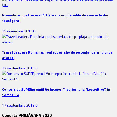
Noiembrie = petrecere! Artiștii vor umple sălile de concerte din
toată țara
21 noiembrie 2019
0
Travel Leaders România, noul superlativ de pe piața turismului de
afaceri
23 septembrie 2019
0
Concurs cu SUPERpremii! Au început înscrierile la ”Love4Bike”, în
Sectorul 4
17 septembrie 2018
0
Coperta PRIMĂVARA 2020