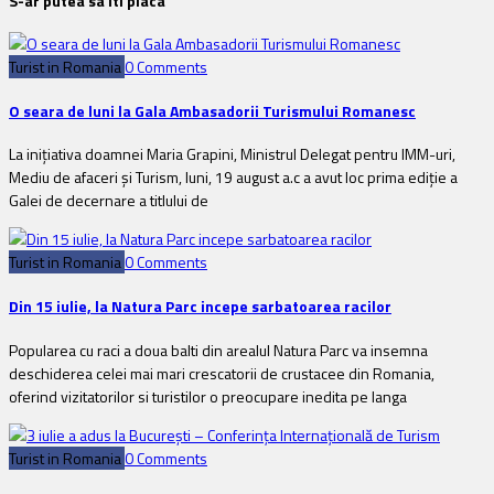
S-ar putea sa iti placa
Turist in Romania
0 Comments
O seara de luni la Gala Ambasadorii Turismului Romanesc
La iniţiativa doamnei Maria Grapini, Ministrul Delegat pentru IMM-uri,
Mediu de afaceri şi Turism, luni, 19 august a.c a avut loc prima ediţie a
Galei de decernare a titlului de
Turist in Romania
0 Comments
Din 15 iulie, la Natura Parc incepe sarbatoarea racilor
Popularea cu raci a doua balti din arealul Natura Parc va insemna
deschiderea celei mai mari crescatorii de crustacee din Romania,
oferind vizitatorilor si turistilor o preocupare inedita pe langa
Turist in Romania
0 Comments