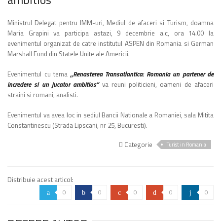
Ministrul Delegat pentru IMM-uri, Mediul de afaceri si Turism, doamna
Maria Grapini va participa astazi, 9 decembrie a.c, ora 14.00 la
evenimentul organizat de catre institutul ASPEN din Romania si German
Marshall Fund din Statele Unite ale Americii.
Evenimentul cu tema
„Renasterea Transatlantica: Romania un partener de
incredere si un jucator ambitios”
va reuni politicieni, oameni de afaceri
straini si romani, analisti.
Evenimentul va avea loc in sediul Bancii Nationale a Romaniei, sala Mitita
Constantinescu (Strada Lipscani, nr 25, Bucuresti).
Categorie
Turist in Romania
Distribuie acest articol:
0
0
0
0
0
a
b
c
d
j