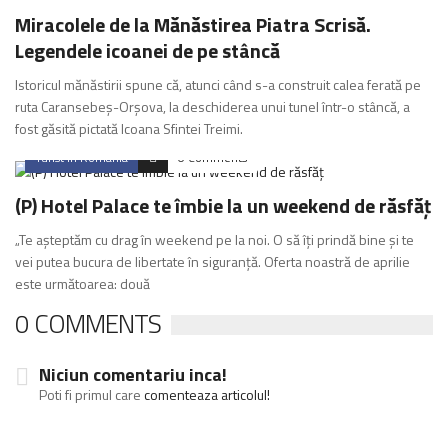
Miracolele de la Mănăstirea Piatra Scrisă.
Legendele icoanei de pe stâncă
Istoricul mănăstirii spune că, atunci când s-a construit calea ferată pe
ruta Caransebeş-Orşova, la deschiderea unui tunel într-o stâncă, a
fost găsită pictată Icoana Sfintei Treimi.
Turist in Romania
0 Comments
(P) Hotel Palace te îmbie la un weekend de răsfăț
„Te așteptăm cu drag în weekend pe la noi. O să îți prindă bine și te
vei putea bucura de libertate în siguranță. Oferta noastră de aprilie
este următoarea: două
0 COMMENTS
Niciun comentariu inca!
Poti fi primul care
comenteaza articolul!