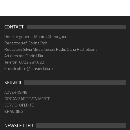
CONTACT
Director general: Monica Gheorghiu
Redactor șef: Corina Rob
Redactori: Silvia Mirea, Lucian Radu, Oana Racheleanu
Art director: Florin Hău
Telefon: 0722.281.622
E-mail: office@turismclub.ro
SERVICII
ADVERTISING
ORGANIZARE EVENIMENTE
SERVICII OFERITE
BRANDING
NEWSLETTER