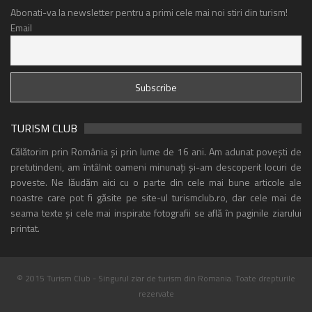
Abonati-va la newsletter pentru a primi cele mai noi stiri din turism!
Email
TURISM CLUB
Călătorim prin România și prin lume de 16 ani. Am adunat povești de
pretutindeni, am întâlnit oameni minunați și-am descoperit locuri de
poveste. Ne lăudăm aici cu o parte din cele mai bune articole ale
noastre care pot fi găsite pe site-ul turismclub.ro, dar cele mai de
seama texte și cele mai inspirate fotografii se află în paginile ziarului
printat.
© 2015 Turism Club - Singurul ziar de turism din Romania. Toate drepturile
rezervate