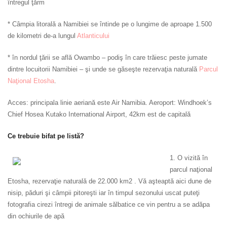
întregul ţărm
* Câmpia litorală a Namibiei se întinde pe o lungime de aproape 1.500
de kilometri de-a lungul
Atlanticului
* în nordul ţării se află Owambo – podiş în care trăiesc peste jumate
dintre locuitorii Namibiei – şi unde se găseşte rezervaţia naturală
Parcul
Naţional Etosha
.
Acces: principala linie aeriană este Air Namibia. Aeroport: Windhoek’s
Chief Hosea Kutako International Airport, 42km est de capitală
Ce trebuie bifat pe listă?
1. O vizită în
parcul naţional
Etosha, rezervaţie naturală de 22.000 km2 . Vă aşteaptă aici dune de
nisip, păduri şi câmpii pitoreşti iar în timpul sezonului uscat puteţi
fotografia cirezi întregi de animale sălbatice ce vin pentru a se adăpa
din ochiurile de apă