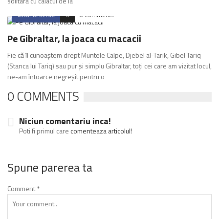
solitară cu caiacul de la
Vacante active
0 Comments
Pe Gibraltar, la joaca cu macacii
Fie că îl cunoaştem drept Muntele Calpe, Djebel al-Tarik, Gibel Tariq
(Stanca lui Tariq) sau pur şi simplu Gibraltar, toţi cei care am vizitat locul,
ne-am întoarce negreşit pentru o
0 COMMENTS
Niciun comentariu inca!
Poti fi primul care
comenteaza articolul!
Spune parerea ta
Comment
*