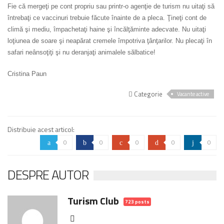
Fie că mergeţi pe cont propriu sau printr-o agenţie de turism nu uitaţi să
întrebaţi ce vaccinuri trebuie făcute înainte de a pleca. Ţineţi cont de
climă şi mediu, împachetaţi haine şi încălţăminte adecvate. Nu uitaţi
loţiunea de soare şi neapărat cremele împotriva ţânţarilor. Nu plecaţi în
safari neânsoţiţi şi nu deranjaţi animalele sălbatice!
Cristina Paun
Categorie
Vacante active
Distribuie acest articol:
0
0
0
0
0
a
b
c
d
j
DESPRE AUTOR
Turism Club
723 posts