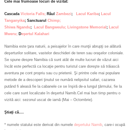
Cele mai frumoase locuri de vizitat:
Cascada
Victoria Falls;
Râul
Zambezi
;
Lacul Kariba
;
Lacul
Tanganyika
; Sanctuarul
Chimp;
Shiwa Ngandu
;
Lacul Bangweulu
;
Livingstone Memorial
;
Lacul
Mweru;
D
eşertul Kalahari
Namibia este ţara naturii, a peisajelor în care munţii abrupţi se alătură
deşerturilor solitare, vastelor deschideri de teren sau oraşelor coloniale.
Se spune despre Namibia că sunt atât de multe lucruri de văzut aici
încât este perfectă ca locaţie pentru turistul care doreşte să trăiască
aventura pe cont propriu sau cu prietenii. Şi printre cele mai populare
metode de a descoperi ţinutul se numără nelipsitul safari, cazarea
putând fi aleasă fie la cabanele ce se înşiră de-a lungul ţărmului, fie la
cele care sunt localizate în deşertul Namib.
Cel mai bun timp pentru o
vizită aici: sezonul uscat de iarnă (Mai – Octombrie).
Ştiaţi că….
* numele statului este derivat din numele
deşertului
Namib
, care-i ocupă