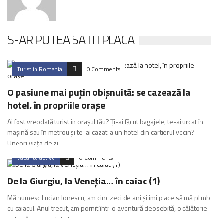
S-AR PUTEA SA ITI PLACA
Turist in Romania
0 Comments
O pasiune mai puțin obișnuită: se cazează la
hotel, în propriile orașe
Ai fost vreodată turist în orașul tău? Ți-ai făcut bagajele, te-ai urcat în
mașină sau în metrou și te-ai cazat la un hotel din cartierul vecin?
Uneori viața de zi
Vacante active
0 Comments
De la Giurgiu, la Veneția… în caiac (1)
Mă numesc Lucian Ionescu, am cincizeci de ani și îmi place să mă plimb
cu caiacul. Anul trecut, am pornit într-o aventură deosebită, o călătorie