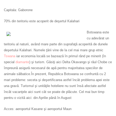
Capitala: Gaborone
70% din teritoriu este acoperit de deşertul Kalahari
Botswana este
cu adevărat un
teritoriu al naturii, având mare parte din suprafaţă acoperită de dunele
deşertului Kalahari. Numele ţării vine de la cel mai mare grup etnic
Tswana
iar economia locală se bazează în primul rând pe minerit (în
special
diamante
) şi turism. Găsiţi aici Delta
Okavango şi râul Chobe ce
împreună asigură necesarul de apă pentru majoritatea speciilor de
animale sălbatice.În prezent, Republica Botswana se confruntă cu 2
mari probleme: seceta şi deşertificarea astfel încât problema apei este
una gravă. Turismul şi unităţile hoteliere nu sunt însă afectate astfel
încât vacanţele aici sunt cât se poate de plăcute.
Cel mai bun timp
pentru o vizită aici: din Aprilie până în August
Acces: aeroportul Kasane şi aeroportul Maun