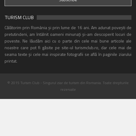
TURISM CLUB
Călătorim prin România și prin lume de 16 ani. Am adunat povești de
pretutindeni, am întâlnit oameni minunați și-am descoperit locuri de
poveste. Ne lăudăm aici cu o parte din cele mai bune articole ale
noastre care pot fi găsite pe site-ul turismclub.ro, dar cele mai de
seama texte și cele mai inspirate fotografii se află în paginile ziarului
printat.
© 2015 Turism Club - Singurul ziar de turism din Romania. Toate drepturile
rezervate