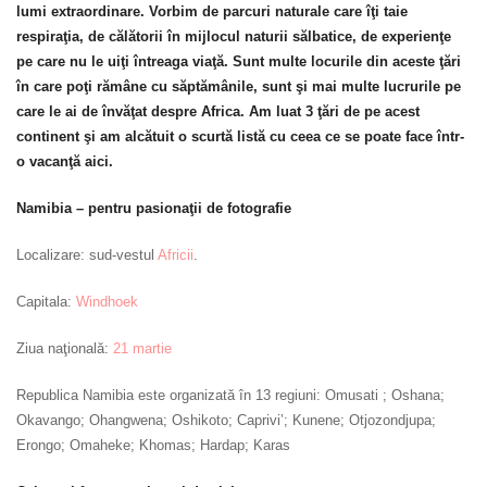
lumi extraordinare. Vorbim de parcuri naturale care îţi taie
respiraţia, de călătorii în mijlocul naturii sălbatice, de experienţe
pe care nu le uiţi întreaga viaţă. Sunt multe locurile din aceste ţări
în care poţi rămâne cu săptămânile, sunt şi mai multe lucrurile pe
care le ai de învăţat despre Africa. Am luat 3 ţări de pe acest
continent şi am alcătuit o scurtă listă cu ceea ce se poate face într-
o vacanţă aici.
Namibia – pentru pasionaţii de fotografie
Localizare: sud-vestul
Africii
.
Capitala:
Windhoek
Ziua naţională:
21 martie
Republica Namibia este organizată în 13 regiuni: Omusati ; Oshana;
Okavango; Ohangwena; Oshikoto; Caprivi’; Kunene; Otjozondjupa;
Erongo; Omaheke; Khomas; Hardap; Karas