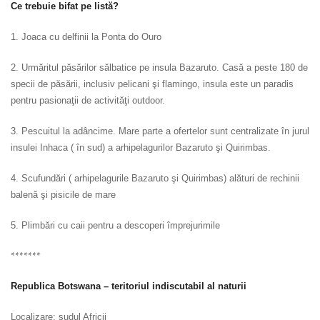
Ce trebuie bifat pe listă?
1. Joaca cu delfinii la Ponta do Ouro
2. Urmăritul păsărilor sălbatice pe insula Bazaruto. Casă a peste 180 de
specii de păsării, inclusiv pelicani şi flamingo, insula este un paradis
pentru pasionaţii de activităţi outdoor.
3. Pescuitul la adâncime. Mare parte a ofertelor sunt centralizate în jurul
insulei Inhaca ( în sud) a arhipelagurilor Bazaruto şi Quirimbas.
4. Scufundări ( arhipelagurile Bazaruto şi Quirimbas) alături de rechinii
balenă şi pisicile de mare
5. Plimbări cu caii pentru a descoperi împrejurimile
*******
Republica Botswana – teritoriul indiscutabil al naturii
Localizare: sudul Africii