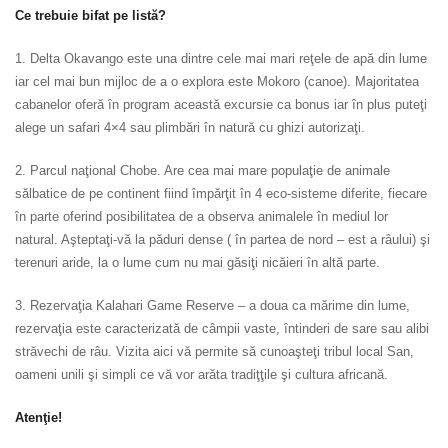
Ce trebuie bifat pe listă?
1. Delta Okavango este una dintre cele mai mari reţele de apă din lume
iar cel mai bun mijloc de a o explora este Mokoro (canoe). Majoritatea
cabanelor oferă
în program această excursie ca bonus iar în plus puteţi
alege un safari 4×4 sau plimbări în natură cu ghizi autorizaţi.
2. Parcul naţional Chobe. Are cea mai mare populaţie de animale
sălbatice de pe continent fiind împărţit în 4 eco-sisteme diferite, fiecare
în parte oferind posibilitatea de a observa animalele în mediul lor
natural. Aşteptaţi-vă la păduri dense ( în partea de nord – est a râului) şi
terenuri aride, la o lume cum nu mai găsiţi nicăieri în altă parte.
3. Rezervaţia Kalahari Game Reserve – a doua ca mărime din lume,
rezervaţia este caracterizată de câmpii vaste, întinderi de sare sau alibi
străvechi de râu. Vizita aici vă permite să cunoaşteţi tribul local San,
oameni unili şi simpli ce vă vor arăta tradiţţile şi cultura africană.
Atenţie!