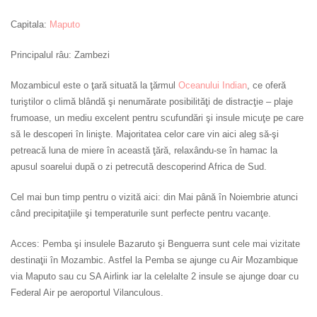
Capitala:
Maputo
Principalul râu: Zambezi
Mozambicul este o ţară situată la ţărmul
Oceanului Indian
, ce oferă
turiştilor o climă blândă şi nenumărate posibilităţi de distracţie – plaje
frumoase, un mediu excelent pentru scufundări şi insule micuţe pe care
să le descoperi în linişte. Majoritatea celor care vin aici aleg să-şi
petreacă luna de miere în această ţără, relaxându-se în hamac la
apusul soarelui după o zi petrecută descoperind Africa de Sud.
Cel mai bun timp pentru o vizită aici: din Mai până în Noiembrie atunci
când precipitaţiile şi temperaturile sunt perfecte pentru vacanţe.
Acces: Pemba şi insulele Bazaruto şi Benguerra sunt cele mai vizitate
destinaţii în Mozambic. Astfel la Pemba se ajunge cu Air Mozambique
via Maputo sau cu SA Airlink iar la celelalte 2 insule se ajunge doar cu
Federal Air pe aeroportul Vilanculous.