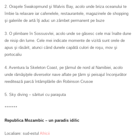
2. Oraşele
Swakopmund şi Walvis Bay, acolo unde briza oceanului te
îmbie la relaxare iar cafenelele, restaurantele, magazinele de shopping
şi galeriile de artă îţi aduc un zâmbet permanent pe buze
3. O plimbare în Sossusvlei, acolo unde se găsesc cele mai înalte dune
de nisip din lume. Cele mei indicate momente de vizită sunt orele de
apus şi răsărit, atunci când dunele capătă culori de roşu, mov şi
portocaliu
4. Aventura la Skeleton Coast, pe ţărmul de nord al Namibiei, acolo
unde rămăşiţele diverselor nave aflate pe ţărm şi peisajul înconjurător
reeditează parcă întâmplările din Robinson Crusoe
5. Sky diving – sărituri cu paraşuta
*******
Republica Mozambic – un paradis idilic
Localiare: sud-estul
Africii