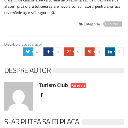
orice tip de călătorie, fie că vorbim de o vacanță sau de o deplasare de
afaceri, și că oferă tot ceea ce are nevoie consumatorul pentru a-și face
rezervările ușor și în siguranță.
Categorie
Editorial
Distribuie acest articol:
0
0
0
0
0
a
b
c
d
j
DESPRE AUTOR
Turism Club
723 posts
S-AR PUTEA SA ITI PLACA