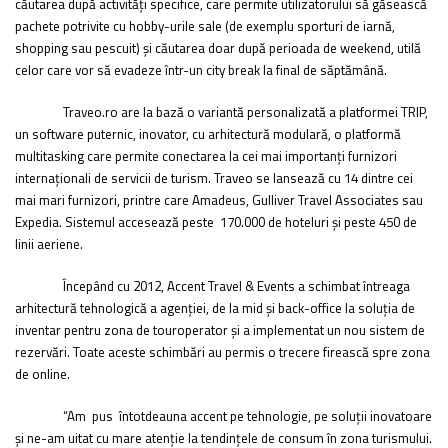
căutarea după activități specifice, care permite utilizatorului să găsească
pachete potrivite cu hobby-urile sale (de exemplu sporturi de iarnă,
shopping sau pescuit) și căutarea doar după perioada de weekend, utilă
celor care vor să evadeze într-un city break la final de săptămână.
Traveo.ro are la bază o variantă personalizată a platformei TRIP,
un software puternic, inovator, cu arhitectură modulară, o platformă
multitasking care permite conectarea la cei mai importanți furnizori
internaționali de servicii de turism. Traveo se lansează cu 14 dintre cei
mai mari furnizori, printre care Amadeus, Gulliver Travel Associates sau
Expedia. Sistemul accesează peste 170.000 de hoteluri și peste 450 de
linii aeriene.
Începând cu 2012, Accent Travel & Events a schimbat întreaga
arhitectură tehnologică a agenției, de la mid și back-office la soluția de
inventar pentru zona de touroperator și a implementat un nou sistem de
rezervări. Toate aceste schimbări au permis o trecere firească spre zona
de online.
“
Am pus întotdeauna accent pe tehnologie, pe soluții inovatoare
și ne-am uitat cu mare atenție la tendințele de consum în zona turismului.