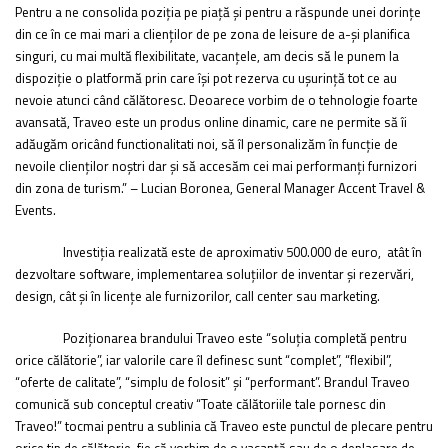
Pentru a ne consolida poziția pe piață și pentru a răspunde unei dorințe
din ce în ce mai mari a clienților de pe zona de leisure de a-și planifica
singuri, cu mai multă flexibilitate, vacanțele, am decis să le punem la
dispoziție o platformă prin care își pot rezerva cu ușurință tot ce au
nevoie atunci când călătoresc. Deoarece vorbim de o tehnologie foarte
avansată, Traveo este un produs online dinamic, care ne permite să îi
adăugăm oricând functionalitati noi, să îl personalizăm în funcție de
nevoile clienților noștri dar și să accesăm cei mai performanți furnizori
din zona de turism.” – Lucian Boronea, General Manager Accent Travel &
Events.
Investiția realizată este de aproximativ 500.000 de euro, atât în
dezvoltare software, implementarea soluțiilor de inventar și rezervări,
design, cât și în licențe ale furnizorilor, call center sau marketing.
Poziționarea brandului Traveo este “soluția completă pentru
orice călătorie”, iar valorile care îl definesc sunt “complet”, “flexibil”,
“oferte de calitate”, “simplu de folosit” și “performant”. Brandul Traveo
comunică sub conceptul creativ “Toate călătoriile tale pornesc din
Traveo!” tocmai pentru a sublinia că Traveo este punctul de plecare pentru