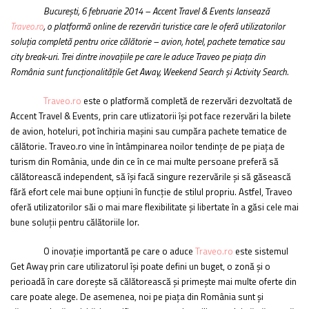
București, 6 februarie 2014 – Accent Travel & Events lansează
Traveo.ro
, o platformă online de rezervări turistice care le oferă utilizatorilor
soluția completă pentru orice călătorie – avion, hotel, pachete tematice sau
city break-uri. Trei dintre inovațiile pe care le aduce Traveo pe piața din
România sunt funcționalitățile Get Away, Weekend Search și Activity Search.
Traveo.ro
este o platformă completă de rezervări dezvoltată de
Accent Travel & Events, prin care utlizatorii își pot face rezervări la bilete
de avion, hoteluri, pot închiria mașini sau cumpăra pachete tematice de
călătorie. Traveo.ro vine în întâmpinarea noilor tendințe de pe piața de
turism din România, unde din ce în ce mai multe persoane preferă să
călătorească independent, să își facă singure rezervările și să găsească
fără efort cele mai bune opțiuni în funcție de stilul propriu. Astfel, Traveo
oferă utilizatorilor săi o mai mare flexibilitate și libertate în a găsi cele mai
bune soluții pentru călătoriile lor.
O inovație importantă pe care o aduce
Traveo.ro
este sistemul
Get Away prin care utilizatorul își poate defini un buget, o zonă și o
perioadă în care dorește să călătorească și primește mai multe oferte din
care poate alege. De asemenea, noi pe piața din România sunt și