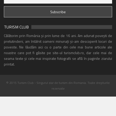
TURISM CLUB
Călătorim prin România și prin lume de 16 ani. Am adunat povești de
pretutindeni, am întâlnit oameni minunați și-am descoperit locuri de
poveste. Ne lăudăm aici cu o parte din cele mai bune articole ale
noastre care pot fi găsite pe site-ul turismclub.ro, dar cele mai de
seama texte și cele mai inspirate fotografii se află în paginile ziarului
printat.
© 2015 Turism Club - Singurul ziar de turism din Romania. Toate drepturile
rezervate