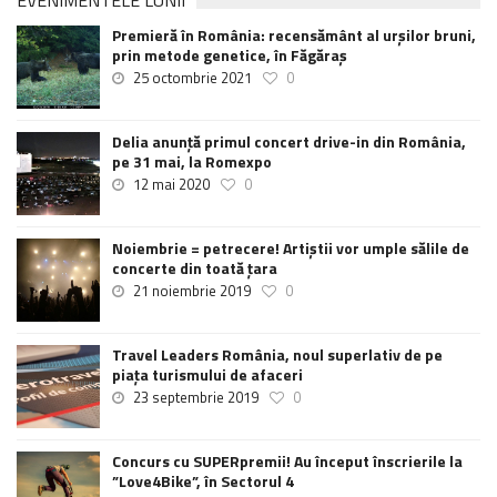
EVENIMENTELE LUNII
Premieră în România: recensământ al urșilor bruni,
prin metode genetice, în Făgăraș
25 octombrie 2021
0
Delia anunţă primul concert drive-in din România,
pe 31 mai, la Romexpo
12 mai 2020
0
Noiembrie = petrecere! Artiștii vor umple sălile de
concerte din toată țara
21 noiembrie 2019
0
Travel Leaders România, noul superlativ de pe
piața turismului de afaceri
23 septembrie 2019
0
Concurs cu SUPERpremii! Au început înscrierile la
”Love4Bike”, în Sectorul 4