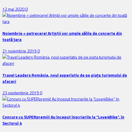
12 mai 2020
0
Noiembrie = petrecere! Artiștii vor umple sălile de concerte din
toată țara
21 noiembrie 2019
0
Travel Leaders România, noul superlativ de pe piața turismului de
afaceri
23 septembrie 2019
0
Concurs cu SUPERpremii! Au început înscrierile la ”Love4Bike”, în
Sectorul 4