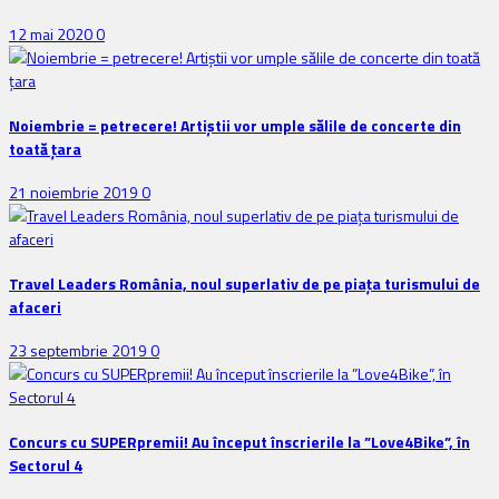
12 mai 2020
0
Noiembrie = petrecere! Artiștii vor umple sălile de concerte din
toată țara
21 noiembrie 2019
0
Travel Leaders România, noul superlativ de pe piața turismului de
afaceri
23 septembrie 2019
0
Concurs cu SUPERpremii! Au început înscrierile la ”Love4Bike”, în
Sectorul 4