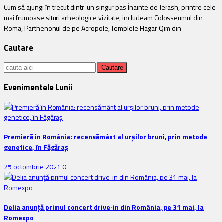
Cum să ajungi în trecut dintr-un singur pas Înainte de Jerash, printre cele
mai frumoase situri arheologice vizitate, includeam Colosseumul din
Roma, Parthenonul de pe Acropole, Templele Hagar Qim din
Cautare
Cauta:
Evenimentele Lunii
Premieră în România: recensământ al urșilor bruni, prin metode
genetice, în Făgăraș
25 octombrie 2021
0
Delia anunţă primul concert drive-in din România, pe 31 mai, la
Romexpo