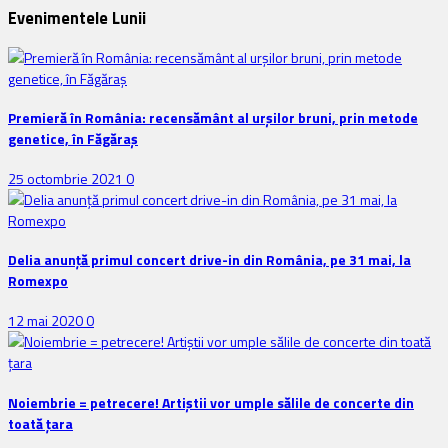
Evenimentele Lunii
Premieră în România: recensământ al urșilor bruni, prin metode
genetice, în Făgăraș
25 octombrie 2021
0
Delia anunţă primul concert drive-in din România, pe 31 mai, la
Romexpo
12 mai 2020
0
Noiembrie = petrecere! Artiștii vor umple sălile de concerte din
toată țara