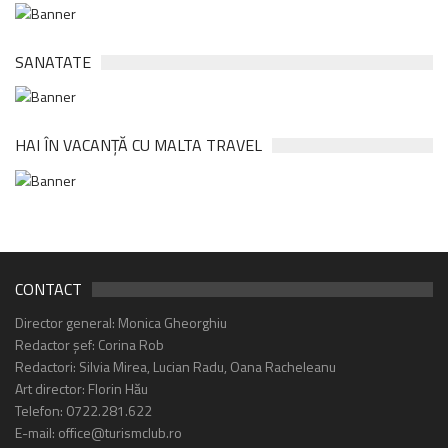
SANATATE
HAI ÎN VACANȚĂ CU MALTA TRAVEL
CONTACT
Director general: Monica Gheorghiu
Redactor șef: Corina Rob
Redactori: Silvia Mirea, Lucian Radu, Oana Racheleanu
Art director: Florin Hău
Telefon: 0722.281.622
E-mail: office@turismclub.ro