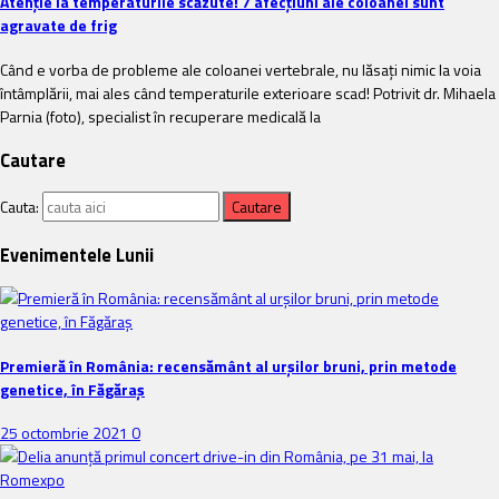
Atenție la temperaturile scăzute! 7 afecțiuni ale coloanei sunt
agravate de frig
Când e vorba de probleme ale coloanei vertebrale, nu lăsați nimic la voia
întâmplării, mai ales când temperaturile exterioare scad! Potrivit dr. Mihaela
Parnia (foto), specialist în recuperare medicală la
Cautare
Cauta:
Evenimentele Lunii
Premieră în România: recensământ al urșilor bruni, prin metode
genetice, în Făgăraș
25 octombrie 2021
0