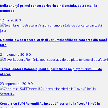
Delia anunţă primul concert drive-in din România, pe 31 mai, la
Romexpo
12 mai 2020
0
Noiembrie = petrecere! Artiștii vor umple sălile de concerte din toată
țara
21 noiembrie 2019
0
Travel Leaders România, noul superlativ de pe piața turismului de
afaceri
23 septembrie 2019
0
Concurs cu SUPERpremii! Au început înscrierile la ”Love4Bike”, în