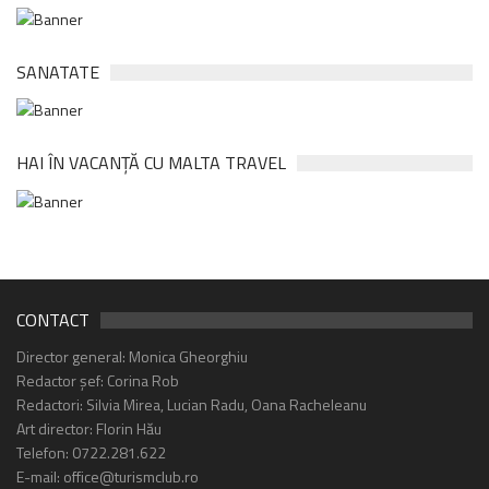
SANATATE
HAI ÎN VACANȚĂ CU MALTA TRAVEL
CONTACT
Director general: Monica Gheorghiu
Redactor șef: Corina Rob
Redactori: Silvia Mirea, Lucian Radu, Oana Racheleanu
Art director: Florin Hău
Telefon: 0722.281.622
E-mail: office@turismclub.ro