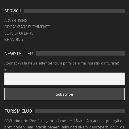
SERVICII
ADVERTISING
ORGANIZARE EVENIMENTE
SERVICII OFERITE
BRANDING
NEWSLETTER
Abonati-va la newsletter pentru a primi cele mai noi stiri din turism!
Email
TURISM CLUB
Călătorim prin România și prin lume de 16 ani. Am adunat povești de
pretutindeni, am întâlnit oameni minunați și-am descoperit locuri de