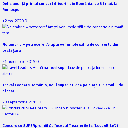
Delia anunţă primul concert drive-in din România, pe 31 mai, la
Romexpo
12 mai 2020
0
Noiembrie = petrecere! Artiștii vor umple sălile de concerte din
toată țara
21 noiembrie 2019
0
Travel Leaders România, noul superlativ de pe piața turismului de
afaceri
23 septembrie 2019
0
Concurs cu SUPERpremii! Au început înscrierile la ”Love4Bike”, în