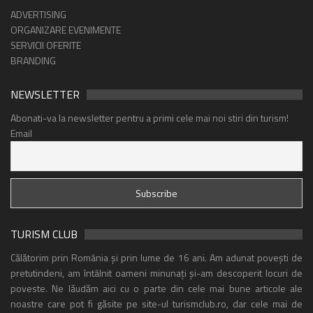
ADVERTISING
ORGANIZARE EVENIMENTE
SERVICII OFERITE
BRANDING
NEWSLETTER
Abonati-va la newsletter pentru a primi cele mai noi stiri din turism!
Email
TURISM CLUB
Călătorim prin România și prin lume de 16 ani. Am adunat povești de
pretutindeni, am întâlnit oameni minunați și-am descoperit locuri de
poveste. Ne lăudăm aici cu o parte din cele mai bune articole ale
noastre care pot fi găsite pe site-ul turismclub.ro, dar cele mai de