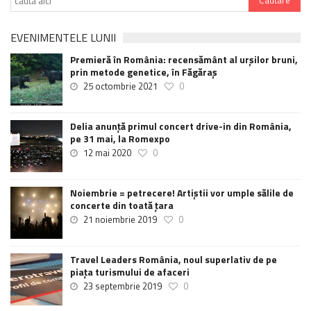
EVENIMENTELE LUNII
Premieră în România: recensământ al urșilor bruni,
prin metode genetice, în Făgăraș
25 octombrie 2021
0
Delia anunţă primul concert drive-in din România,
pe 31 mai, la Romexpo
12 mai 2020
0
Noiembrie = petrecere! Artiștii vor umple sălile de
concerte din toată țara
21 noiembrie 2019
0
Travel Leaders România, noul superlativ de pe
piața turismului de afaceri
23 septembrie 2019
0