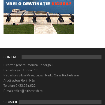
CONTACT
Director general: Monica Gheorghiu
Redactor șef: Corina Rob
Redactori: Silvia Mirea, Lucian Radu, Oana Racheleanu
Art director: Florin Hău
Telefon: 0722.281.622
E-mail: office@turismclub.ro
SERVICII