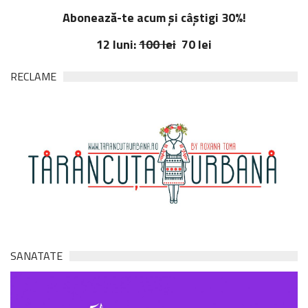
Abonează-te acum și câștigi 30%!
12 luni:
100 lei
70 lei
RECLAME
SANATATE