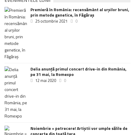
EVENIMENTELE LUNII
Premieră în România: recensământ al urșilor bruni,
prin metode genetice, în Făgăraș
25 octombrie 2021
0
Delia anunţă primul concert drive-in din România,
pe 31 mai, la Romexpo
12 mai 2020
0
Noiembrie = petrecere! Artiștii vor umple sălile de
concerte din toată țara