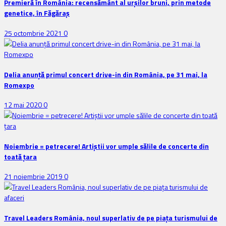
Premieră în România: recensământ al urșilor bruni, prin metode
genetice, în Făgăraș
25 octombrie 2021
0
Delia anunţă primul concert drive-in din România, pe 31 mai, la
Romexpo
12 mai 2020
0
Noiembrie = petrecere! Artiștii vor umple sălile de concerte din
toată țara
21 noiembrie 2019
0
Travel Leaders România, noul superlativ de pe piața turismului de