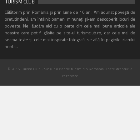
TURISM CLUB
Călătorim prin România și prin lume de 16 ani. Am adunat povești de
pretutindeni, am întâlnit oameni minunați și-am descoperit locuri de
poveste. Ne lăudăm aici cu o parte din cele mai bune articole ale
noastre care pot fi găsite pe site-ul turismclub.ro, dar cele mai de
seama texte și cele mai inspirate fotografii se află în paginile ziarului
printat.
© 2015 Turism Club - Singurul ziar de turism din Romania. Toate drepturile
rezervate