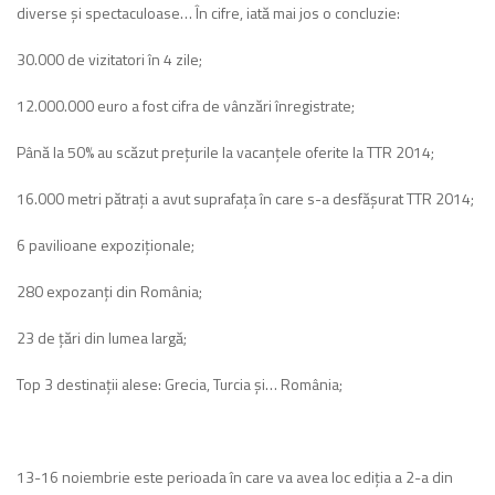
diverse şi spectaculoase… În cifre, iată mai jos o concluzie:
30.000 de vizitatori în 4 zile;
12.000.000 euro a fost cifra de vânzări înregistrate;
Până la 50% au scăzut preţurile la vacanţele oferite la TTR 2014;
16.000 metri pătraţi a avut suprafaţa în care s-a desfăşurat TTR 2014;
6 pavilioane expoziţionale;
280 expozanţi din România;
23 de ţări din lumea largă;
Top 3 destinaţii alese: Grecia, Turcia şi… România;
13-16 noiembrie este perioada în care va avea loc ediţia a 2-a din