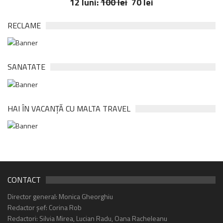
12 luni:
100 lei
70 lei
RECLAME
SANATATE
HAI ÎN VACANȚĂ CU MALTA TRAVEL
CONTACT
Director general: Monica Gheorghiu
Redactor șef: Corina Rob
Redactori: Silvia Mirea, Lucian Radu, Oana Racheleanu