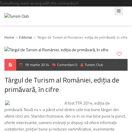
Something went wrong with the connection!
Home
Editorial
Târgul de Turism al României, ediţia de primăvară, în cifre
18 martie 2014
Comentarii 0
Turism Club
Târgul de Turism al României, ediţia de
primăvară, în cifre
A fost TTR 2014, ediţia de
primăvară. Nouă nu s-a părut unul dintre cele mai bune târguri din
ultimii cinci ani. Standuri frumoase, din ce în ce mai bine puse la punct,
oferte interesante, oameni instruiţi şi dispuşi să ofere informaţii
vizitatorilor, preţuri bune şi reduceri semnificative, evenimente