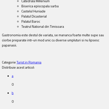
Catedrala Millenium
Biserica episcopala sarba
Castelul Huniade
Palatul Dicasterial
Palatul Baroc
Teatrul National din Timisoara
Gastronomia este destul de variata, se mananca foarte multe supe sau
ciorbe preparate intr-un mod unic cu diverse umpluturi si nu lipsesc
papanasii.
Categorie
Turist in Romania
Distribuie acest articol:
a
0
b
0