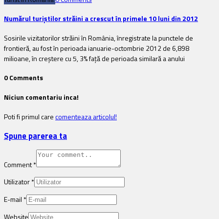
Numărul turiștilor străini a crescut în primele 10 luni din 2012
Sosirile vizitatorilor străini în România, înregistrate la punctele de
frontieră, au fost în perioada ianuarie-octombrie 2012 de 6,898
milioane, în creștere cu 5, 3% față de perioada similară a anului
0 Comments
Niciun comentariu inca!
Poti fi primul care
comenteaza articolul!
Spune parerea ta
Comment
*
Utilizator
*
E-mail
*
Website