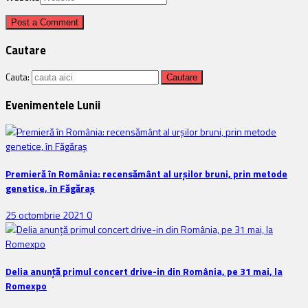
Cautare
Cauta:
Evenimentele Lunii
Premieră în România: recensământ al urșilor bruni, prin metode
genetice, în Făgăraș
25 octombrie 2021
0
Delia anunţă primul concert drive-in din România, pe 31 mai, la
Romexpo