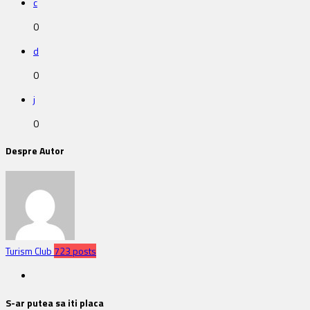
c
0
d
0
j
0
Despre Autor
Turism Club
723 posts
S-ar putea sa iti placa