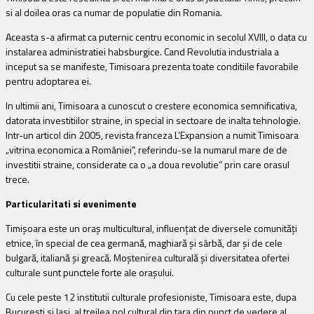
si al doilea oras ca numar de populatie din Romania.
Aceasta s-a afirmat ca puternic centru economic in secolul XVIII, o data cu
instalarea administratiei habsburgice. Cand Revolutia industriala a
inceput sa se manifeste, Timisoara prezenta toate conditiile favorabile
pentru adoptarea ei.
In ultimii ani, Timisoara a cunoscut o crestere economica semnificativa,
datorata investitiilor straine, in special in sectoare de inalta tehnologie.
Intr-un articol din 2005, revista franceza L’Expansion a numit Timisoara
„vitrina economica a României”, referindu-se la numarul mare de de
investitii straine, considerate ca o „a doua revolutie” prin care orasul
trece.
Particularitati si evenimente
Timișoara este un oraș multicultural, influențat de diversele comunități
etnice, în special de cea germană, maghiară și sârbă, dar și de cele
bulgară, italiană și greacă. Moștenirea culturală și diversitatea ofertei
culturale sunt punctele forte ale orașului.
Cu cele peste 12 institutii culturale profesioniste, Timisoara este, dupa
Bucuresti si Iasi, al treilea pol cultural din tara din punct de vedere al