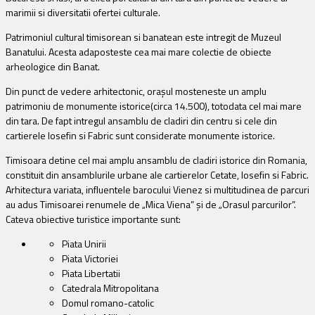
marimii si diversitatii ofertei culturale.
Patrimoniul cultural timisorean si banatean este intregit de Muzeul
Banatului. Acesta adaposteste cea mai mare colectie de obiecte
arheologice din Banat.
Din punct de vedere arhitectonic, orașul mosteneste un amplu
patrimoniu de monumente istorice(circa 14.500), totodata cel mai mare
din tara. De fapt intregul ansamblu de cladiri din centru si cele din
cartierele Iosefin si Fabric sunt considerate monumente istorice.
Timisoara detine cel mai amplu ansamblu de cladiri istorice din Romania,
constituit din ansamblurile urbane ale cartierelor Cetate, Iosefin si Fabric.
Arhitectura variata, influentele barocului Vienez si multitudinea de parcuri
au adus Timisoarei renumele de „Mica Viena” și de „Orasul parcurilor”.
Cateva obiective turistice importante sunt:
Piata Unirii
Piata Victoriei
Piata Libertatii
Catedrala Mitropolitana
Domul romano-catolic