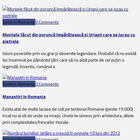
Turist in Romania
0 Comments
Muntele făcut din poruncă împărătească şi Uriaşii care se jucau cu
pietrele
Istorii povestite prin viu grai şi devenite legendare. Probabil că nu există
loc însemnat pe pământul ţării care să nu aibă parte de cel puţin o
legendă. Inventiv, românul a
Turist in Romania
0 Comments
Manastiri in Romania
Exista atat de multe lacase de cult pe teritoriul Romanie (peste 19.000)
incat nu ai sti de unde sa incepi. Unele te uimesc prin arhitectura, altele
prin complexitatea frescelor murale
Turist in Romania
0 Comments