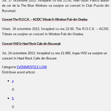
Joi, 17 octombrie 2013, începând cu ora 21:00, Ioan Gyuri Pascu alături
de cei de la The Blue Workers va susţine un concert în Club Puzzle din
Bucureşti.
Concert The R.O.C.K. – AC/DC Tribute în Window Pub din Oradea
Vineri, 18 octombrie 2013, începând cu ora 22:00, The R.O.C.K. – AC/DC
Tribute va susţine un concert în Window Pub din Oradea.
Concert VH2 în Hard Rock Cafe din Bucureşti
Joi, 24 octombrie 2013, începând cu ora 21:000, trupa VH2 va susţine un
concert în Hard Rock Cafe din Bucure
Categorie
EVENIMENTELE LUNII
Distribuie acest articol:
a
0
b
0