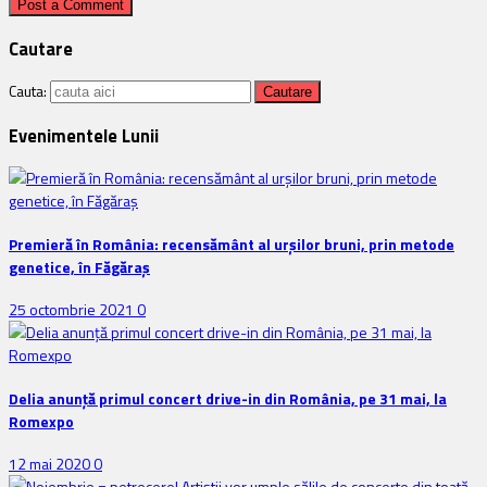
Cautare
Cauta:
Evenimentele Lunii
Premieră în România: recensământ al urșilor bruni, prin metode
genetice, în Făgăraș
25 octombrie 2021
0
Delia anunţă primul concert drive-in din România, pe 31 mai, la
Romexpo
12 mai 2020
0