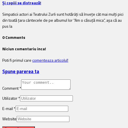
Și copiii se distrează!
Simpaticii actori ai Teatrului Zurli sunt hotărâți să învețe cât mai mulți pici
din toată țara cântecele de pe albumul lor “Am o căsuță mica”, așa că au
pus la
0 Comments
Niciun comentariu inca!
Poti fi primul care
comenteaza articolul!
Spune parerea ta
Comment
*
Utilizator
*
E-mail
*
Website