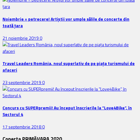
Noiembrie = petrecere! Artiștii vor umple sălile de concerte din
toată țara
21 noiembrie 2019
0
Travel Leaders România, noul superlativ de pe piața turismului de
afaceri
23 septembrie 2019
0
Concurs cu SUPERpremii! Au început înscrierile la ”Love4Bike”, în
Sectorul 4
17 septembrie 2018
0
Coperta PRIMĂVARA 2020