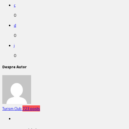
c
0
d
0
j
0
Despre Autor
Turism Club
723 posts