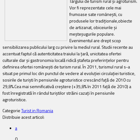
Târgului de turism rural şi agroturism.
Vor fi reprezentate cele mai
frumoase sate româneşti, cu
produsele lor tradiţionale,obiecte
de artizanat, obiceiurile şi
meşteşugurile populare.
Evenimentul are drept scop
sensibilizarea publicului larg cu privire la mediul rural. Studii recente au
accentuat faptul că autenticitatea traiului la ţară, unicitatea ofertei
culturale dar şi gastronomia locală ridică ştafeta preferinţelor pentru
definirea ofertei româneşti de turism rural. În 2011, turismul rural s-a
situat pe primul loc din punctul de vedere al evoluţiei circulaţiei turistice,
sosirile de turişti în pensiunile agroturistice crescând faţă de 2010 cu
29,8%.Cea mai semnificativă creştere (+35,8% în 2011 faţă de 2010) a
fost înregistrată în rândul turiştilor străini cazaţi în pensiunile
agroturistice.
Categorie
Turist in Romania
Distribuie acest articol:
a
0