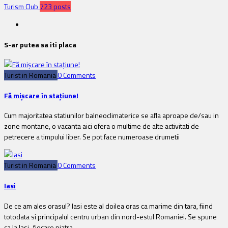
Turism Club
723 posts
S-ar putea sa iti placa
Turist in Romania
0 Comments
Fă mișcare în stațiune!
Cum majoritatea statiunilor balneoclimaterice se afla aproape de/sau in
zone montane, o vacanta aici ofera o multime de alte activitati de
petrecere a timpului liber. Se pot face numeroase drumetii
Turist in Romania
0 Comments
Iasi
De ce am ales orasul? Iasi este al doilea oras ca marime din tara, fiind
totodata si principalul centru urban din nord-estul Romaniei. Se spune
ca la Iasi „fiecare piatra