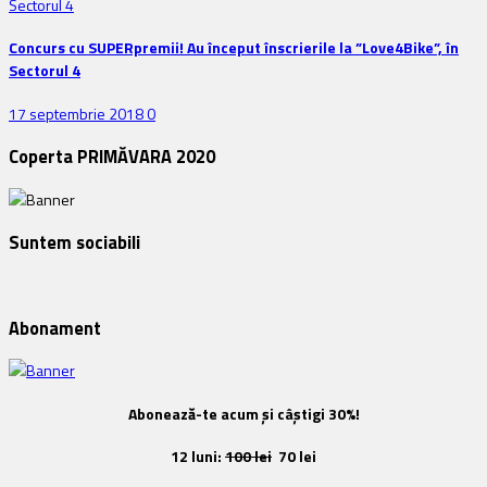
Concurs cu SUPERpremii! Au început înscrierile la ”Love4Bike”, în
Sectorul 4
17 septembrie 2018
0
Coperta PRIMĂVARA 2020
Suntem sociabili
Abonament
Abonează-te acum și câștigi 30%!
12 luni:
100 lei
70 lei