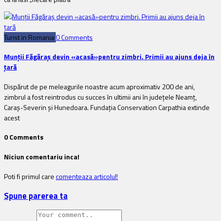
Turist in Romania
0 Comments
Munții Făgăraș devin «acasă»pentru zimbri. Primii au ajuns deja în
țară
Dispărut de pe meleagurile noastre acum aproximativ 200 de ani,
zimbrul a fost reintrodus cu succes în ultimii ani în județele Neamț,
Caraș-Severin și Hunedoara. Fundația Conservation Carpathia extinde
acest
0 Comments
Niciun comentariu inca!
Poti fi primul care
comenteaza articolul!
Spune parerea ta