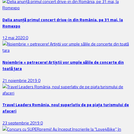
Delia anunţă primul concert drive-in din România, pe 31 mai, la
Romexpo
12 mai 2020
0
Noiembrie = petrecere! Artiștii vor umple sălile de concerte din
toată țara
21 noiembrie 2019
0
Travel Leaders România, noul superlativ de pe piața turismului de
afaceri
23 septembrie 2019
0