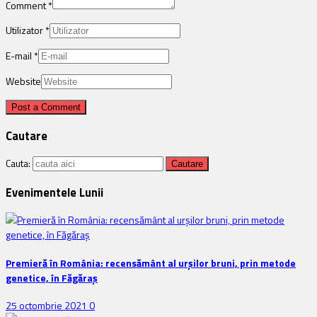
Comment
*
Utilizator
*
E-mail
*
Website
Cautare
Cauta:
Evenimentele Lunii
Premieră în România: recensământ al urșilor bruni, prin metode
genetice, în Făgăraș
25 octombrie 2021
0