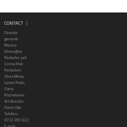
CONTACT
Director
general:
Monica
Gheorghiu
Redactor șef:
Corina Rob
Redactori:
Silvia Mirea,
Lucian Radu,
Oana
Racheleanu
Art director:
Florin Hău
Telefon:
0722.281.622
E-mail: