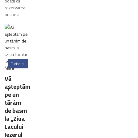
odată cu
rezervarea
online a
Turist in
Romania
Vă
0
aşteptăm
Comments
pe un
tărâm
de basm
la „Ziua
Lacului
Iezerul