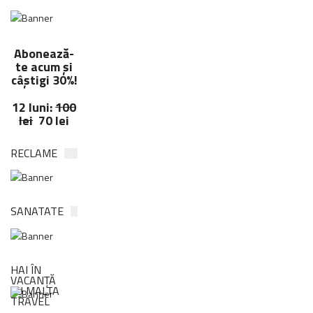
Abonează-
te acum și
câștigi 30%!
12 luni:
100
lei
70 lei
RECLAME
SANATATE
HAI ÎN
VACANȚĂ
CU MALTA
TRAVEL