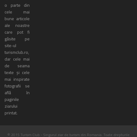
o parte din
cele mai
bune articole
ale noastre
care pot fi
găsite pe
site-ul
turismclub.ro,
dar cele mai
de seama
texte și cele
mai inspirate
fotografii se
află în
paginile
ziarului
printat.
© 2015 Turism Club - Singurul ziar de turism din Romania. Toate drepturile