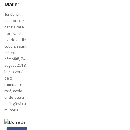
Mare”
Turiştii şi
amatorii de
natură care
doresc să
evadeze din
cotidian sunt
aşteptaţi
sâmbătă, 24
august 2013,
într-o zonă
de o
frumuseţe
rară, acolo
unde dealul
se îngână cu
muntele,