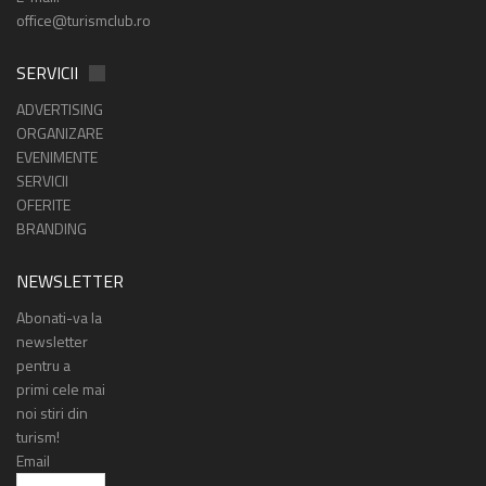
office@turismclub.ro
SERVICII
ADVERTISING
ORGANIZARE
EVENIMENTE
SERVICII
OFERITE
BRANDING
NEWSLETTER
Abonati-va la
newsletter
pentru a
primi cele mai
noi stiri din
turism!
Email