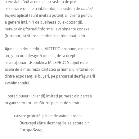
a existat până acum, cu un sistem de pre-
rezervare online a întâlnirilor, un sistem de
hosted
buyers
aplicat (sunt invitaţi potenţiali clienţi pentru
a genera întâlniri de business cu expozanţii),
networking formal/informal, evenimente conexe
(forumuri, vizitarea de obiective/destinaţii) etc.
Ajuns la a doua ediţie, MICEPRO propune, din acest
an, şi un nou design/concept, de-a dreptul
revoluţionar: „Republica MICEPRO”. Scopul este
acela de a maximiza calitatea şi numărul întâlnirilor
dintre expozanţi şi buyeri, pe parcursul desfăşurării
evenimentului.
Hosted buyerii (clienţii) invitaţi primesc din partea
organizatorilor următorul pachet de servicii:
cazare gratuită și bilet de avion la/de la
·
București către destinațiile selectate din
Europa/Asia;