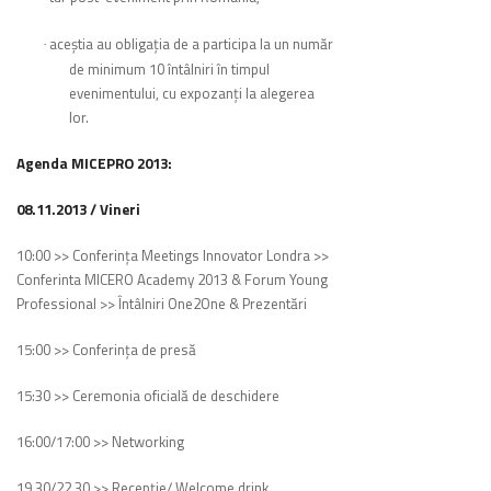
aceştia au obligația de a participa la un număr
·
de minimum 10 întâlniri în timpul
evenimentului, cu expozanţi la alegerea
lor.
Agenda MICEPRO 2013:
08.11.2013 / Vineri
10:00 >> Conferința Meetings Innovator Londra >>
Conferinta MICERO Academy 2013 & Forum Young
Professional >> Întâlniri One2One & Prezentări
15:00 >> Conferinţa de presă
15:30 >> Ceremonia oficială de deschidere
16:00/17:00 >> Networking
19.30/22.30 >> Recepţie/ Welcome drink