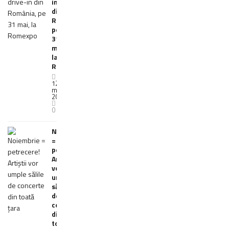
in
din
România,
pe
31
mai,
la
Romexpo
12
mai
2020
0
Noiembrie
=
petrecere!
Artiștii
vor
umple
sălile
de
concerte
din
toată