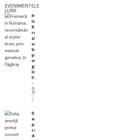
EVENIMENTELE
LUNII
Premieră
în
România:
recensământ
al
urșilor
bruni,
prin
metode
genetice,
în
Făgăraș
25
octombrie
2021
0
Delia
anunţă
primul
concert
drive-