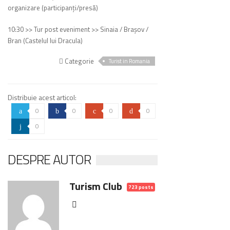
organizare (participanţi/presă)
10:30 >> Tur post eveniment >> Sinaia / Braşov /
Bran (Castelul lui Dracula)
Categorie
Turist in Romania
Distribuie acest articol:
0
0
0
0
a
b
c
d
0
j
DESPRE AUTOR
Turism Club
723 posts