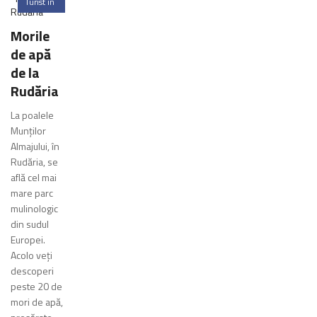
Turist in
Romania
Morile
0
de apă
Comments
de la
Rudăria
La poalele
Munților
Almajului, în
Rudăria, se
află cel mai
mare parc
mulinologic
din sudul
Europei.
Acolo veți
descoperi
peste 20 de
mori de apă,