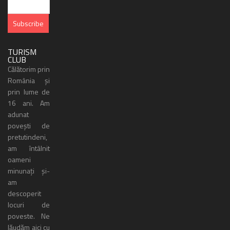
TURISM
CLUB
Călătorim prin
România și
prin lume de
16 ani. Am
adunat
povești de
pretutindeni,
am întâlnit
oameni
minunați și-
am
descoperit
locuri de
poveste. Ne
lăudăm aici cu