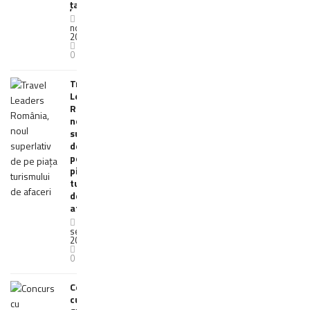
țara
21
noiembrie
2019
0
Travel
Leaders
România,
noul
superlativ
de
pe
piața
turismului
de
afaceri
23
septembrie
2019
0
Concurs
cu