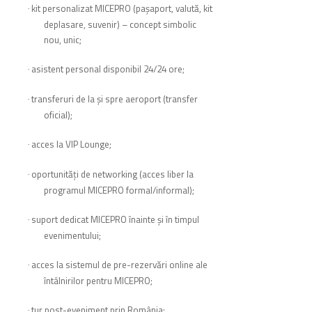
kit personalizat MICEPRO (paşaport, valută, kit
·
deplasare, suvenir) – concept simbolic
nou, unic;
asistent personal disponibil 24/24 ore;
·
transferuri de la și spre aeroport (transfer
·
oficial);
acces la VIP Lounge;
·
oportunități de networking (acces liber la
·
programul MICEPRO formal/informal);
suport dedicat MICEPRO înainte și în timpul
·
evenimentului;
acces la sistemul de pre-rezervări online ale
·
întâlnirilor pentru MICEPRO;
tur post-eveniment prin România;
·