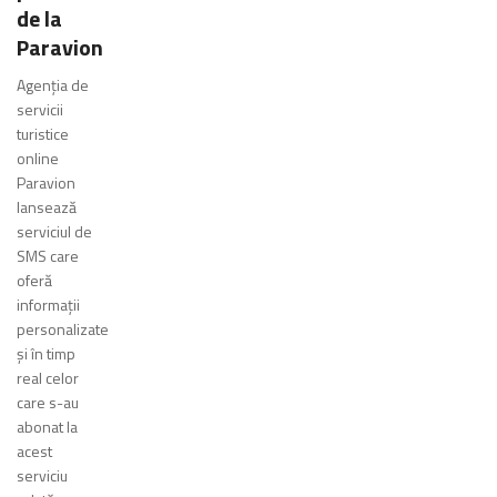
de la
Paravion
Agenţia de
servicii
turistice
online
Paravion
lansează
serviciul de
SMS care
oferă
informaţii
personalizate
şi în timp
real celor
care s-au
abonat la
acest
serviciu