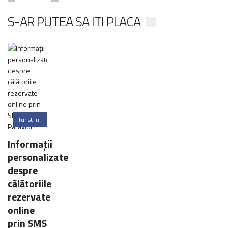
S-AR PUTEA SA ITI PLACA
Turist in
Romania
Informaţii
0
personalizate
Comments
despre
călătoriile
rezervate
online
prin SMS