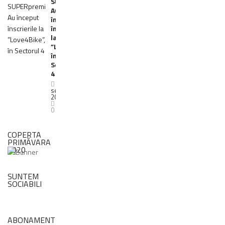
SUPERpremii!
Au
început
înscrierile
la
”Love4Bike”,
în
Sectorul
4
17
septembrie
2018
0
COPERTA
PRIMĂVARA
2020
SUNTEM
SOCIABILI
ABONAMENT