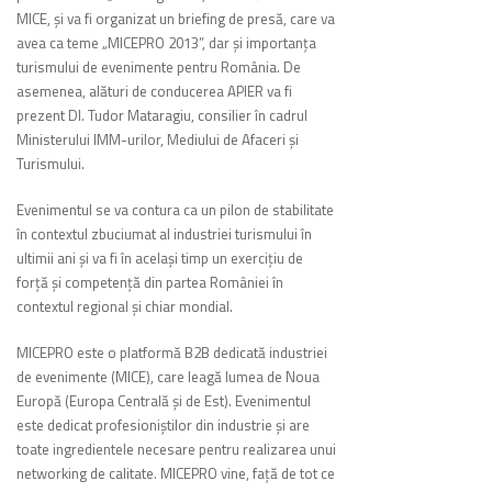
MICE, şi va fi organizat un briefing de presă, care va
avea ca teme „MICEPRO 2013”, dar şi importanţa
turismului de evenimente pentru România. De
asemenea, alături de conducerea APIER va fi
prezent Dl. Tudor Mataragiu, consilier în cadrul
Ministerului IMM-urilor, Mediului de Afaceri şi
Turismului.
Evenimentul se va contura ca un pilon de stabilitate
în contextul zbuciumat al industriei turismului în
ultimii ani şi va fi în acelaşi timp un exerciţiu de
forţă şi competenţă din partea României în
contextul regional şi chiar mondial.
MICEPRO este o platformă B2B dedicată industriei
de evenimente (MICE), care leagă lumea de Noua
Europă (Europa Centrală şi de Est). Evenimentul
este dedicat profesioniştilor din industrie şi are
toate ingredientele necesare pentru realizarea unui
networking de calitate. MICEPRO vine, faţă de tot ce