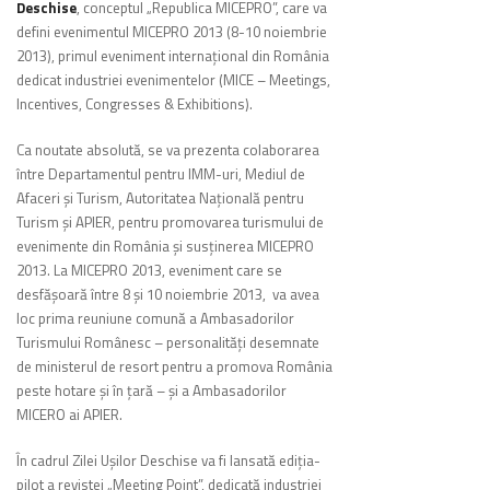
Deschise
, conceptul „Republica MICEPRO”, care va
defini evenimentul MICEPRO 2013 (8-10 noiembrie
2013), primul eveniment internaţional din România
dedicat industriei evenimentelor (MICE – Meetings,
Incentives, Congresses & Exhibitions).
Ca noutate absolută, se va prezenta colaborarea
între Departamentul pentru IMM-uri, Mediul de
Afaceri şi Turism, Autoritatea Naţională pentru
Turism şi APIER, pentru promovarea turismului de
evenimente din România şi susţinerea MICEPRO
2013. La MICEPRO 2013, eveniment care se
desfăşoară între 8 şi 10 noiembrie 2013, va avea
loc prima reuniune comună a Ambasadorilor
Turismului Românesc – personalităţi desemnate
de ministerul de resort pentru a promova România
peste hotare şi în ţară – şi a Ambasadorilor
MICERO ai APIER.
În cadrul Zilei Uşilor Deschise va fi lansată ediţia-
pilot a revistei „Meeting Point”, dedicată industriei