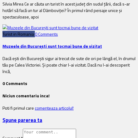
Silvia Mirea Ce ar căuta un turist în acest judeţ din sudul ţării, dacă s-ar
hotărî să facă un tur al Dâmboviţei? În primul rând peisaje unice şi
spectaculoase, apoi
Turist in Romania
0 Comments
Muzeele din București sunt tocmai bune de vizitat
Dacă ești din București sigur ai trecut de sute de ori pe lângă el, în drumul
tău pe Calea Victoriei. Și poate chiar l-ai vizitat. Dacă nu l-ai descoperit
în­că,
0 Comments
Niciun comentariu inca!
Poti fi primul care
comenteaza articolul!
Spune parerea ta