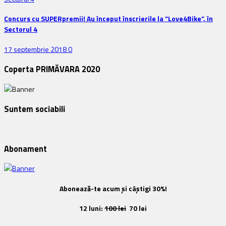
Concurs cu SUPERpremii! Au început înscrierile la ”Love4Bike”, în
Sectorul 4
17 septembrie 2018
0
Coperta PRIMĂVARA 2020
Suntem sociabili
Abonament
Abonează-te acum și câștigi 30%!
12 luni:
100 lei
70 lei