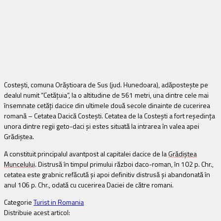
Costeşti, comuna Orăştioara de Sus (jud.
Hunedoara), adăposteşte pe
dealul numit “Cetăţuia”, la o altitudine de 561 metri, una dintre cele mai
însemnate cetăţi dacice din ultimele două secole dinainte de cucerirea
romană –
Cetatea Dacică Costeşti
.
Cetatea de la Costeşti a fort reşedinţa
unora dintre regii geto-daci şi estes situată la intrarea în valea apei
Grădiştea.
A constituit principalul avantpost al capitalei dacice de la
Grădiştea
Muncelului
. Distrusă în timpul primului război daco-roman, în 102 p. Chr.,
cetatea este grabnic refăcută şi apoi definitiv distrusă şi abandonată în
anul 106 p. Chr., odată cu cucerirea Daciei de către romani.
Categorie
Turist in Romania
Distribuie acest articol: