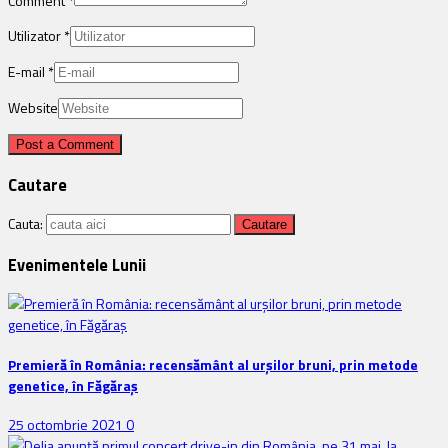
Comment
*
Utilizator
*
E-mail
*
Website
Cautare
Cauta:
Evenimentele Lunii
Premieră în România: recensământ al urșilor bruni, prin metode
genetice, în Făgăraș
25 octombrie 2021
0