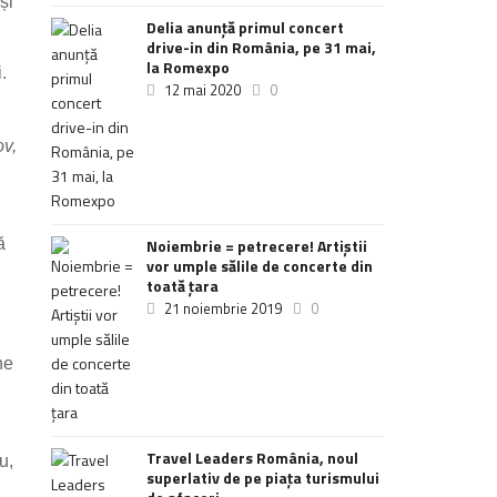
și
Delia anunţă primul concert
drive-in din România, pe 31 mai,
la Romexpo
.
12 mai 2020
0
ov,
ă
Noiembrie = petrecere! Artiștii
vor umple sălile de concerte din
toată țara
21 noiembrie 2019
0
ne
Travel Leaders România, noul
u,
superlativ de pe piața turismului