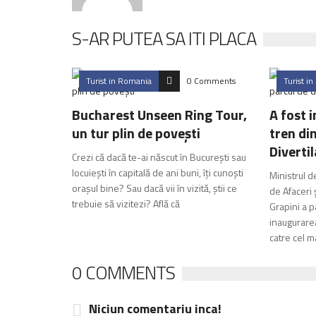
S-AR PUTEA SA ITI PLACA
Turist in Romania
0 Comments
Turist i
Bucharest Unseen Ring Tour,
A fost 
un tur plin de povești
tren din
Diverti
Crezi că dacă te-ai născut în București sau
locuiești în capitală de ani buni, îți cunoști
Ministrul d
orașul bine? Sau dacă vii în vizită, știi ce
de Afaceri
trebuie să vizitezi? Află că
Grapini a pa
inaugurarea
catre cel m
0 COMMENTS
Niciun comentariu inca!