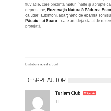
fluviatile, care prezintă maluri înalte şi abrupte 
depresiune,
Rezervaţia Naturală Pădurea Esec
călugări autohtoni, aparţinând de eparhia Tomisu
Păcuiul lui Soare
– care are deja statut de rezer
protejată.
Distribuie acest articol:
DESPRE AUTOR
Turism Club
723 posts