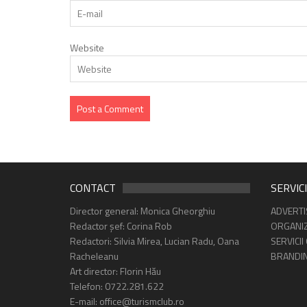
Website
CONTACT
SERVICI
Director general: Monica Gheorghiu
ADVERTI
Redactor șef: Corina Rob
ORGANIZ
Redactori: Silvia Mirea, Lucian Radu, Oana
SERVICII
Racheleanu
BRANDI
Art director: Florin Hău
Telefon: 0722.281.622
E-mail: office@turismclub.ro