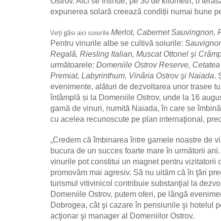
Ostrov. Aici se întinde, pe 30 de kilometri, o tera
expunerea solară creează condiții numai bune pen
Veți găsi aici soiurile
Merlot, Cabernet Sauvingnon, F
Pentru vinurile albe se cultivă soiurile:
Sauvignon
Regală, Riesling Italian, Muscat Ottonel şi Crâm
următoarele:
Domeniile Ostrov Reserve, Cetatea 
Premiat, Labyrinthum, Vinăria Ostrov şi Naiada
. 
evenimente, alături de dezvoltarea unor trasee turi
întâmplă și la Domeniile Ostrov, unde la 16 august 
gamă de vinuri, numită Naiada, în care se îmbină
cu acelea recunoscute pe plan internaţional, pr
„Credem că îmbinarea între gamele noastre de vin
bucura de un succes foarte mare în următorii ani. 
vinurile pot constitui un magnet pentru vizitatori
promovăm mai agresiv. Să nu uităm că în ţări prec
turismul vitivinicol contribuie substanţial la dezvo
Domeniile Ostrov, putem oferi, pe lângă eveniment
Dobrogea, cât şi cazare în pensiunile şi hotelul 
acţionar şi manager al Domeniilor Ostrov.