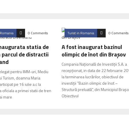
n Romania
0 Comments
Turist in Romania
0 Comments
inaugurata statia de
A fost inaugurat bazinul
 parcul de distractii
olimpic de înot din Braşov
land
Compania Naţională de Investiţii S.A. a
recepţionat, in data de 22 februarie 20
elegat pentru IMM-uri, Mediu
la terminarea lucrărilor, obiectivul de
 şi Turism, doamna Maria
investiţii ”Bazin olimpic de înot –
rticipat pe 16 iulie a.c la
Structură preluată”, din Municipiul Braşo
 oficiala a primei statii de tren
Obiectivul
ai mare