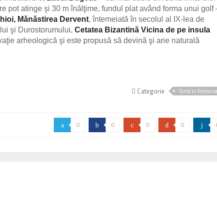
care pot atinge şi 30 m înălţime, fundul plat având forma unui golf 
hioi, Mănăstirea Dervent
, întemeiată în secolul al IX-lea de
lui şi Durostorumului,
Cetatea Bizantină Vicina de pe insula
vaţie arheologică şi este propusă să devină şi arie naturală
Categorie
Turist in Romani
0
0
0
0
a
b
c
d
j