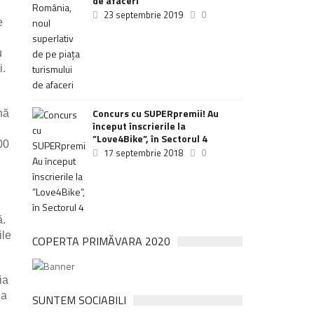
de afaceri
23 septembrie 2019
0
e
u
i.
Concurs cu SUPERpremii! Au
nă
început înscrierile la
”Love4Bike”, în Sectorul 4
00
17 septembrie 2018
0
ă.
ile
COPERTA PRIMĂVARA 2020
ia
ia
SUNTEM SOCIABILI