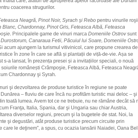
să înaltă care, alături de apropierea apelor răcoroase ale Dunării 
tru coacerea strugurilor.
eteasca Neagră, Pinot Noir, Syrach şi Rebo
pentru vinurile roşii
 Blanc, Chardonnay, Pinot Gris, Feteasca Albă, Feteasca
poşie
. Principalele game de vinuri marca
Domeniile Ostrov
sunt
Durostorum, Canaraua Fetii, Păcuiul lui Soare, Domeniile Ostr
Și acum ajungem la turismul vitivinicol, care propune crearea de
stice în zone în care se află și plantații de viță-de-vie. Așa se
s-a lansat, în prezența presei și a invitațiilor speciali, o nouă
 soiurile românești
Crâmpoşie, Feteasca Albă, Feteasca Neagr
ecum Chardonnay şi Syrah.
uri şi dezvoltarea de produse turistice în regiune se poate
Dunărea – fluviu de care încă nu profităm turistic mai deloc – şi
i din toată lumea. Avem tot ce ne trebuie, nu ne rămâne decât să 
um Franţa, Italia, Spania, dar şi Ungaria sau chiar Austria,
ltarea diverselor regiuni, precum şi la bugetele de stat. Noi, la
e şi degustări, atât produse turistice precum circuite prin
pe care le deţinem”, a spus, cu ocazia lansării Naiadei, Oana Bel