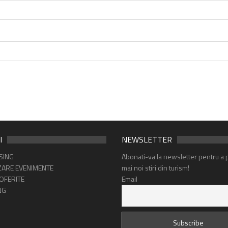
I
NEWSLETTER
SING
Abonati-va la newsletter pentru a p
ARE EVENIMENTE
mai noi stiri din turism!
 OFERITE
Email
NG