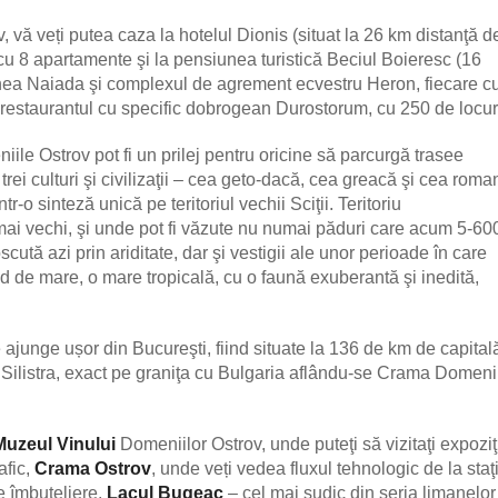
 vă veți putea caza la hotelul Dionis (situat la 26 km distanţă d
cu 8 apartamente şi la pensiunea turistică Beciul Boieresc (16
iunea Naiada şi complexul de agrement ecvestru Heron, fiecare c
restaurantul cu specific dobrogean Durostorum, cu 250 de locur
ile Ostrov pot fi un prilej pentru oricine să parcurgă trasee
 trei culturi şi civilizaţii – cea geto-dacă, cea greacă şi cea roma
tr-o sinteză unică pe teritoriul vechii Sciţii. Teritoriu
mai vechi, şi unde pot fi văzute nu numai păduri care acum 5-60
tă azi prin ariditate, dar şi vestigii ale unor perioade în care
d de mare, o mare tropicală, cu o faună exuberantă şi inedită,
ajunge ușor din Bucureşti, fiind situate la 136 de km de capital
 Silistra, exact pe graniţa cu Bulgaria aflându-se Crama Domeni
Muzeul Vinului
Domeniilor Ostrov, unde puteţi să vizitaţi expoziţ
fic,
Crama Ostrov
, unde veți vedea fluxul tehnologic de la staţ
de îmbuteliere,
Lacul Bugeac
– cel mai sudic din seria limanelor