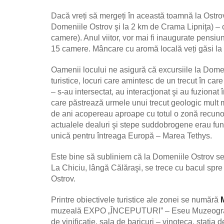
Dacă vreți să mergeți în această toamnă la Ostrov,
Domeniile Ostrov şi la 2 km de Crama Lipniţa) – 
camere). Anul viitor, vor mai fi inaugurate pens
15 camere. Mâncare cu aromă locală veți găsi la 
Oamenii locului ne asigură că excursiile la Domeni
turistice, locuri care amintesc de un trecut în care
– s-au intersectat, au interacţionat şi au fuzionat în
care păstrează urmele unui trecut geologic mult 
de ani acopereau aproape cu totul o zonă recunoscu
actualele dealuri şi stepe suddobrogene erau fun
unică pentru întreaga Europă – Marea Tethys.
Este bine să subliniem că la Domeniile Ostrov se 
La Chiciu, lângă Călăraşi, se trece cu bacul spre
Ostrov.
Printre obiectivele turistice ale zonei se numără
muzeală EXPO „ÎNCEPUTURI” – Eseu Muzeogra
de vinificaţie, sala de baricuri – vinoteca, staţia 