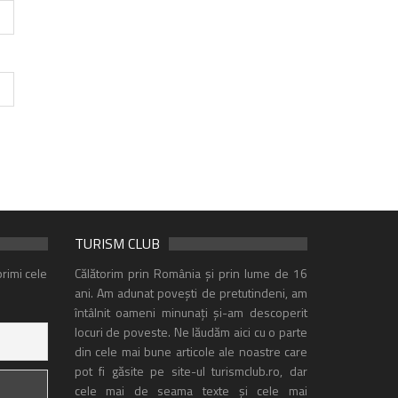
TURISM CLUB
rimi cele
Călătorim prin România și prin lume de 16
ani. Am adunat povești de pretutindeni, am
întâlnit oameni minunați și-am descoperit
locuri de poveste. Ne lăudăm aici cu o parte
din cele mai bune articole ale noastre care
pot fi găsite pe site-ul turismclub.ro, dar
cele mai de seama texte și cele mai