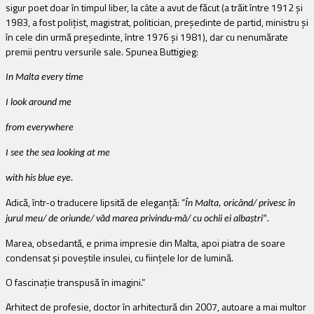
sigur poet doar în timpul liber, la câte a avut de făcut (a trăit între 1912 şi
1983, a fost poliţist, magistrat, politician, preşedinte de partid, ministru şi
în cele din urmă preşedinte, între 1976 şi 1981), dar cu nenumărate
premii pentru versurile sale. Spunea Buttigieg:
In Malta every time
I look around me
from everywhere
I see the sea looking at me
with his blue eye.
Adică, într-o traducere lipsită de eleganţă: “
În Malta, oricând/ privesc în
jurul meu/ de oriunde/ văd marea privindu-mă/ cu ochii ei albaştri
”
.
Marea, obsedantă, e prima impresie din Malta, apoi piatra de soare
condensat şi poveştile insulei, cu fiinţele lor de lumină.
O fascinaţie transpusă în imagini.”
Arhitect de profesie, doctor în arhitectură din 2007, autoare a mai multor