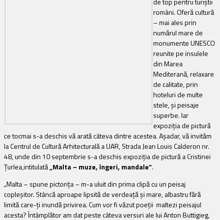
de top pentru turiștii
români. Oferă cultură
– mai ales prin
numărul mare de
monumente UNESCO
reunite pe insulele
din Marea
Mediterană, relaxare
de calitate, prin
hoteluri de multe
stele, și peisaje
superbe. Iar
expoziția de pictură
ce tocmai s-a deschis vă arată câteva dintre acestea. Așadar, vă invităm
la Centrul de Cultură Arhitecturală a UAR, Strada Jean Louis Calderon nr.
48, unde din 10 septembrie s-a deschis expoziţia de pictură a Cristinei
Ţurlea,intitulată
„Malta – muze, îngeri, mandale”
.
„Malta – spune pictoriţa – m-a uluit din prima clipă cu un peisaj
copleşitor. Stâncă aproape lipsită de verdeaţă şi mare, albastru fără
limită care-ţi inundă privirea. Cum vor fi văzut poeţii maltezi peisajul
acesta? Întâmplător am dat peste câteva versuri ale lui Anton Buttigieg,