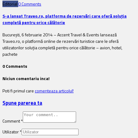
Editorial
0 Comments
S-a lansat Traveo.ro, platforma de rezervări care oferă soluția
completă pentru orice călătorie
București, 6 februarie 2014 – Accent Travel & Events lansează
Traveo.ro, o platformă online de rezervări turistice care le oferă
utilizatorilor soluția completă pentru orice călătorie – avion, hotel,
pachete
0 Comments
Niciun comentariu inca!
Poti fi primul care
comenteaza articolul!
Spune parerea ta
Comment
*
Utilizator
*