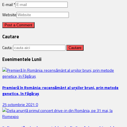
E-mail
*
Website
Cautare
Cauta:
Evenimentele Lunii
Premieră în România: recensământ al urșilor bruni, prin metode
genetice, în Făgăraș
25 octombrie 2021
0