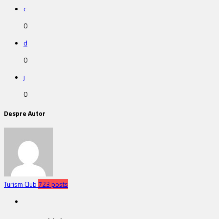
c
0
d
0
j
0
Despre Autor
Turism Club
723 posts