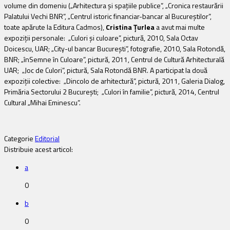
volume din domeniu („Arhitectura şi spaţiile publice”, „Cronica restaurării
Palatului Vechi BNR”, „Centrul istoric financiar-bancar al Bucureştilor”,
toate apărute la Editura Cadmos),
Cristina Ţurlea
a avut mai multe
expoziţii personale: „Culori şi culoare”, pictură, 2010, Sala Octav
Doicescu, UAR; „City-ul bancar Bucureşti”, fotografie, 2010, Sala Rotondă,
BNR; „înSemne în Culoare”, pictură, 2011, Centrul de Cultură Arhitecturală
UAR; „Joc de Culori”, pictură, Sala Rotondă BNR. A participat la două
expoziţii colective: „Dincolo de arhitectură”, pictură, 2011, Galeria Dialog,
Primăria Sectorului 2 Bucureşti; „Culori în familie”, pictură, 2014, Centrul
Cultural „Mihai Eminescu”.
Categorie
Editorial
Distribuie acest articol:
a
0
b
0