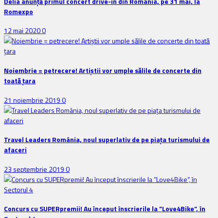
Delia anunţă primul concert drive-in din România, pe 31 mai, la
Romexpo
12 mai 2020
0
Noiembrie = petrecere! Artiștii vor umple sălile de concerte din
toată țara
21 noiembrie 2019
0
Travel Leaders România, noul superlativ de pe piața turismului de
afaceri
23 septembrie 2019
0
Concurs cu SUPERpremii! Au început înscrierile la ”Love4Bike”, în