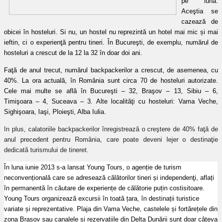
pe lună.
Aceştia se
cazează de
obicei în hosteluri. Si nu, un hostel nu reprezintă un hotel mai mic și mai
ieftin, ci o experienţă pentru tineri. În Bucureşti, de exemplu, numărul de
hosteluri a crescut de la 12 la 32 în doar doi ani.
Faţă de anul trecut, numărul backpackerilor a crescut, de asemenea, cu
40%. La ora actuală, în România sunt circa 70 de hosteluri autorizate.
Cele mai multe se află în Bucureşti – 32, Braşov – 13, Sibiu – 6,
Timişoara – 4, Suceava – 3. Alte localităţi cu hosteluri: Vama Veche,
Sighişoara, Iaşi, Ploieşti, Alba Iulia.
In plus, calatoriile backpackerilor înregistrează o creştere de 40% faţă de
anul precedent pentru România, care poate deveni lejer o destinaţie
dedicată turismului de tineret.
În luna iunie 2013 s-a lansat Young Tours, o agenție de turism
neconvențională care se adresează călătorilor tineri și independenţi, aflați
în permanentă în căutare de experiențe de călătorie puțin costisitoare.
Young Tours organizează excursii în toată țara, în destinații turistice
variate și reprezentative. Plaja din Vama Veche, castelele și fortărețele din
zona Brașov sau canalele și rezervațiile din Delta Dunării sunt doar câteva