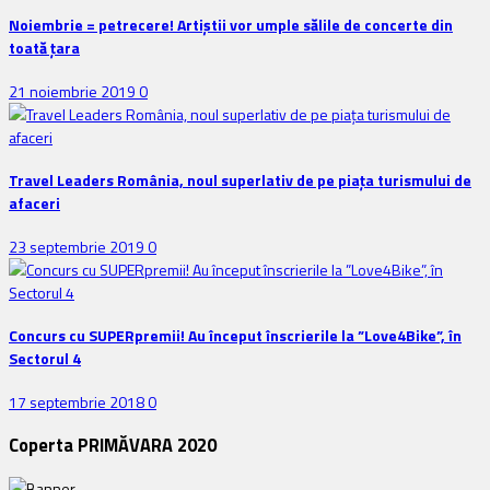
Noiembrie = petrecere! Artiștii vor umple sălile de concerte din
toată țara
21 noiembrie 2019
0
Travel Leaders România, noul superlativ de pe piața turismului de
afaceri
23 septembrie 2019
0
Concurs cu SUPERpremii! Au început înscrierile la ”Love4Bike”, în
Sectorul 4
17 septembrie 2018
0
Coperta PRIMĂVARA 2020