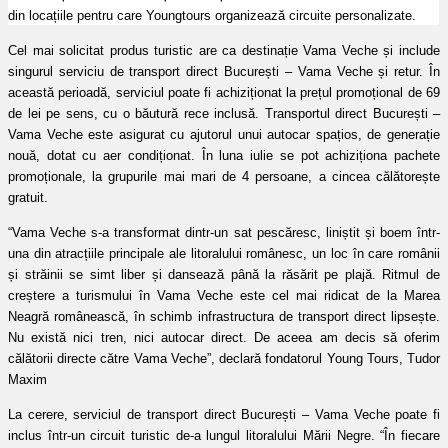
din locațiile pentru care Youngtours organizează circuite personalizate.
Cel mai solicitat produs turistic are ca destinație Vama Veche și include
singurul serviciu de transport direct București – Vama Veche și retur. În
această perioadă, serviciul poate fi achiziționat la prețul promoțional de 69
de lei pe sens, cu o băutură rece inclusă. Transportul direct București –
Vama Veche este asigurat cu ajutorul unui autocar spațios, de generație
nouă, dotat cu aer condiționat. În luna iulie se pot achiziționa pachete
promoționale, la grupurile mai mari de 4 persoane, a cincea călătorește
gratuit.
“Vama Veche s-a transformat dintr-un sat pescăresc, liniștit și boem într-
una din atracțiile principale ale litoralului românesc, un loc în care românii
și străinii se simt liber și dansează până la răsărit pe plajă. Ritmul de
creștere a turismului în Vama Veche este cel mai ridicat de la Marea
Neagră românească, în schimb infrastructura de transport direct lipsește.
Nu există nici tren, nici autocar direct. De aceea am decis să oferim
călătorii directe către Vama Veche”, declară fondatorul Young Tours, Tudor
Maxim
La cerere, serviciul de transport direct București – Vama Veche poate fi
inclus într-un circuit turistic de-a lungul litoralului Mării Negre. “În fiecare