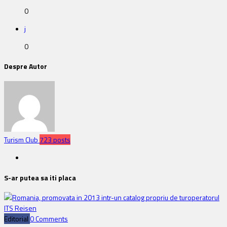
0
j
0
Despre Autor
Turism Club
723 posts
S-ar putea sa iti placa
Editorial
0 Comments