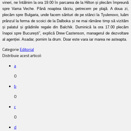
vineri, ne întâlnim la ora 19.00 în parcarea de la Hilton și plecăm împreună
spre Vama Veche. Până noaptea târziu, petrecem pe plajă. A doua zi,
plecăm spre Bulgaria, unde facem sărituri de pe stânci la Tyulenovo, luăm
prânzul la ferma de scoici de la Dalboka și ne mai rămâne timp să vizităm
și palatul și grădinile regale din Balchik. Duminică la ora 17.00 plecăm
înapoi spre București”, explică Drew Castenson, managerul de dezvoltare
al agenției. Asadar, pornim la drum. Doar este vara iar marea ne asteapta.
Categorie
Editorial
Distribuie acest articol:
a
0
b
0
c
0
d