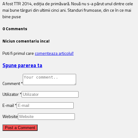
A fost TTR 2014, ediţia de primăvară. Nouă nu s-a părut unul dintre cele
mai bune târguri din ultimii cinci ani. Standuri frumoase, din ce în ce mai
bine puse
0 Comments
Niciun comentariu inca!
Poti fi primul care
comenteaza articolul!
Spune parerea ta
Comment
*
Utilizator
*
E-mail
*
Website