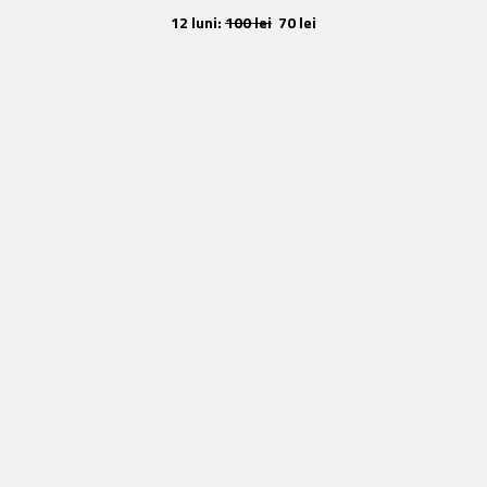
12 luni:
100 lei
70 lei