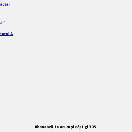
faceri
torul 4
Abonează-te acum și câștigi 30%!