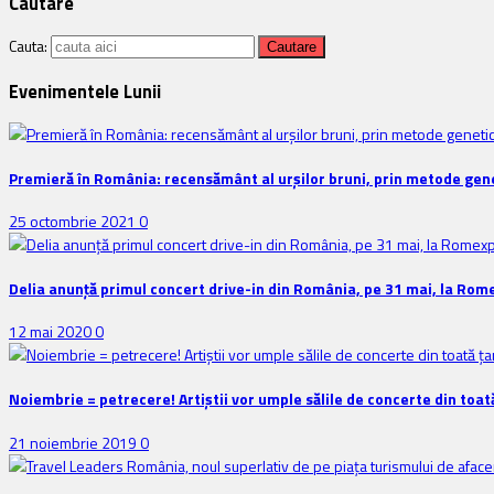
Cautare
Cauta:
Evenimentele Lunii
Premieră în România: recensământ al urșilor bruni, prin metode gene
25 octombrie 2021
0
Delia anunţă primul concert drive-in din România, pe 31 mai, la Rom
12 mai 2020
0
Noiembrie = petrecere! Artiștii vor umple sălile de concerte din toat
21 noiembrie 2019
0