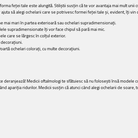
 forma feţei tale este alungită. Stiliștii susţin că te vor avantaja mai mult un
or ajuta să alegi ochelarii care se potrivesc formei feței tale și, evident, îți vin
orme mai mari în partea exterioară sau ochelari supradimensionaţi.
delele supradimensionate îţi vor face chipul să pară mai mic.
ele care se lărgesc în colţul exterior.
 decoraţiuni.
Poartă ochelari coloraţi, cu multe decoraţiuni.
e deranjează! Medicii oftalmologi te sfătuiesc să nu foloseşti însă modele cu le
d apariţia ridurilor. Medicii susţin că atunci când alegi ochelarii de soare, t