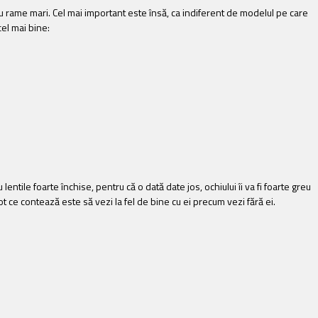
ii cu rame mari. Cel mai important este însă, ca indiferent de modelul pe care
 cel mai bine:
ntile foarte închise, pentru că o dată date jos, ochiului îi va fi foarte greu
ot ce contează este să vezi la fel de bine cu ei precum vezi fără ei.