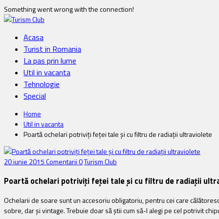
Something went wrong with the connection!
Acasa
Turist in Romania
La pas prin lume
Util in vacanta
Tehnologie
Special
Home
Util in vacanta
Poartă ochelari potriviți feței tale și cu filtru de radiații ultraviolete
20 iunie 2015
Comentarii 0
Turism Club
Poartă ochelari potriviți feței tale și cu filtru de radiații ult
Ochelarii de soare sunt un accesoriu obligatoriu, pentru cei care călătoresc,
sobre, dar şi vintage. Trebuie doar să știi cum să-l alegi pe cel potrivit chipulu