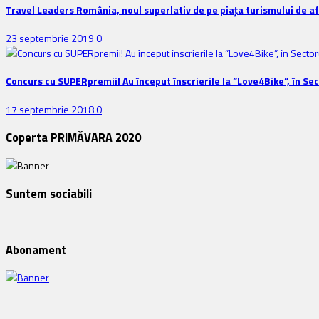
Travel Leaders România, noul superlativ de pe piața turismului de a
23 septembrie 2019
0
Concurs cu SUPERpremii! Au început înscrierile la ”Love4Bike”, în Sec
17 septembrie 2018
0
Coperta PRIMĂVARA 2020
Suntem sociabili
Abonament