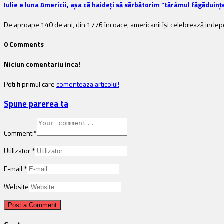
Iulie e luna Americii, așa că haideți să sărbătorim ”tărâmul făgăduințe
De aproape 140 de ani, din 1776 încoace, americanii își celebrează indepen
0 Comments
Niciun comentariu inca!
Poti fi primul care
comenteaza articolul!
Spune parerea ta
Comment
*
Utilizator
*
E-mail
*
Website