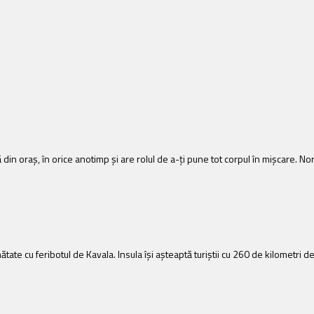
ă din oraș, în orice anotimp și are rolul de a-ți pune tot corpul în mișcare. No
ătate cu feribotul de Kavala. Insula își așteaptă turiștii cu 260 de kilometri d