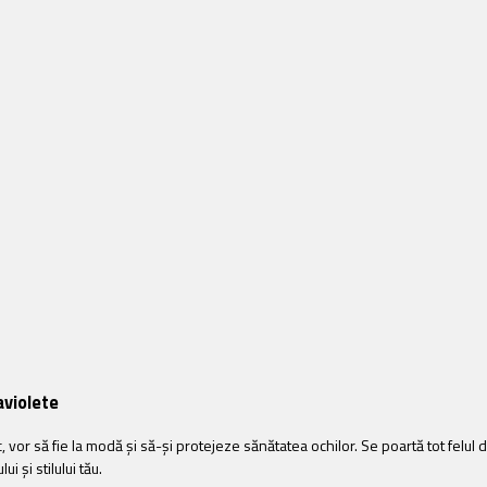
raviolete
 vor să fie la modă şi să-şi protejeze sănătatea ochilor. Se poartă tot felul 
i și stilului tău.