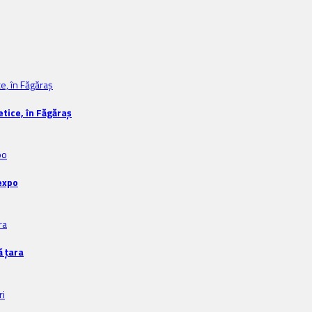
tice, în Făgăraș
expo
ă țara