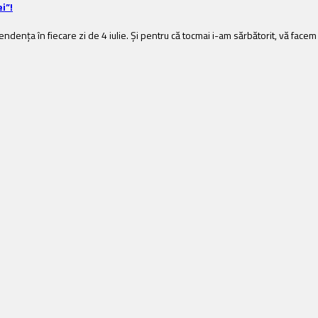
i”!
dența în fiecare zi de 4 iulie. Și pentru că tocmai i-am sărbătorit, vă fac