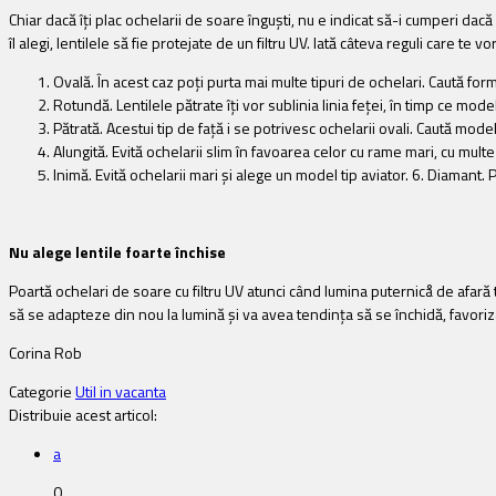
Chiar dacă îţi plac ochelarii de soare înguşti, nu e indicat să-i cumperi dacă
îl alegi, lentilele să fie protejate de un filtru UV. Iată câteva reguli care te v
Ovală. În acest caz poţi purta mai multe tipuri de ochelari. Caută f
Rotundă. Lentilele pătrate îţi vor sublinia linia feţei, în timp ce mo
Pătrată. Acestui tip de faţă i se potrivesc ochelarii ovali. Caută model
Alungită. Evită ochelarii slim în favoarea celor cu rame mari, cu multe
Inimă. Evită ochelarii mari şi alege un model tip aviator. 6. Diamant. 
Nu alege lentile foarte închise
Poartă ochelari de soare cu filtru UV atunci când lumina puternicå de afară t
să se adapteze din nou la lumină şi va avea tendinţa să se închidă, favorizân
Corina Rob
Categorie
Util in vacanta
Distribuie acest articol:
a
0