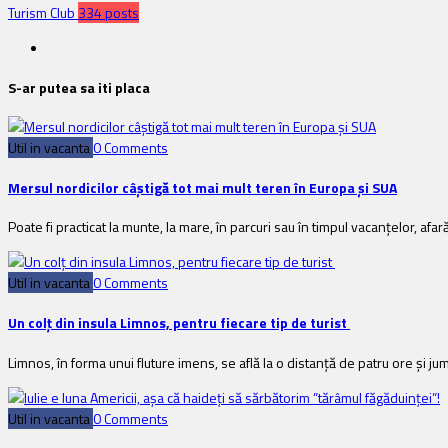
Turism Club
334 posts
S-ar putea sa iti placa
Util in vacanta
0 Comments
Mersul nordicilor câștigă tot mai mult teren în Europa și SUA
Poate fi practicat la munte, la mare, în parcuri sau în timpul vacanțelor, afar
Util in vacanta
0 Comments
Un colț din insula Limnos, pentru fiecare tip de turist
Limnos, în forma unui fluture imens, se află la o distanță de patru ore și jum
Util in vacanta
0 Comments