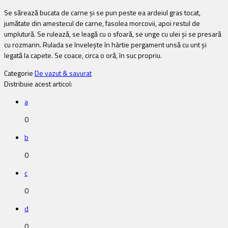
Se sărează bucata de carne și se pun peste ea ardeiul gras tocat,
jumătate din amestecul de carne, fasolea morcovii, apoi restul de
umplutură. Se rulează, se leagă cu o sfoară, se unge cu ulei și se presară
cu rozmarin. Rulada se învelește în hârtie pergament unsă cu unt și
legată la capete. Se coace, circa o oră, în suc propriu.
Categorie
De vazut & savurat
Distribuie acest articol:
a
0
b
0
c
0
d
0