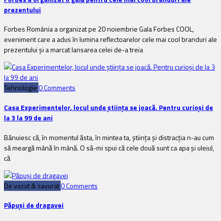
prezentului
Forbes România a organizat pe 20 noiembrie Gala Forbes COOL,
eveniment care a adus în lumina reflectoarelor cele mai cool branduri ale
prezentului și a marcat lansarea celei de-a treia
Tehnologie
0 Comments
Casa Experimentelor, locul unde știinţa se joacă. Pentru curioși de
la 3 la 99 de ani
Bănuiesc că, în momentul ăsta, în mintea ta, știința și distracția n-au cum
să meargă mână în mână. O să-mi spui că cele două sunt ca apa și uleiul,
că
De vazut & savurat
0 Comments
Păpuși de dragavei