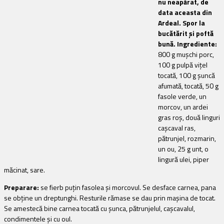
nu neapărat, de
data aceasta din
Ardeal. Spor la
bucătărit și poftă
bună. Ingrediente:
800 g mușchi porc,
100 g pulpă vițel
tocată, 100 g șuncă
afumată, tocată, 50 g
fasole verde, un
morcov, un ardei
gras roș, două linguri
cașcaval ras,
pătrunjel, rozmarin,
un ou, 25 g unt, o
lingură ulei, piper
măcinat, sare.
Preparare:
se fierb puțin fasolea și morcovul. Se desface carnea, pana
se obține un dreptunghi. Resturile rămase se dau prin mașina de tocat.
Se amestecă bine carnea tocată cu șunca, pătrunjelul, cașcavalul,
condimentele și cu oul.