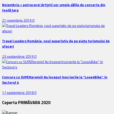
Noiembrie = petrecere! Artiștii vor umple sălile de concerte din
toată țara
21 noiembrie 2019
0
Travel Leaders România, noul superlativ de pe piața turismului de
afaceri
23 septembrie 2019
0
Concurs cu SUPERpremii! Au început înscrierile la ”Love4Bike”, în
Sectorul 4
17 septembrie 2018
0
Coperta PRIMĂVARA 2020