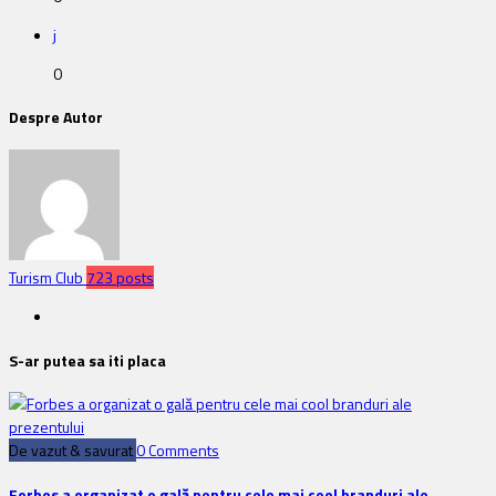
j
0
Despre Autor
Turism Club
723 posts
S-ar putea sa iti placa
De vazut & savurat
0 Comments
Forbes a organizat o gală pentru cele mai cool branduri ale