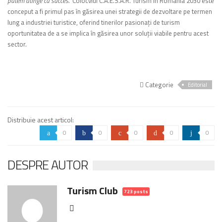
putem atinge cu succes.”
Colocviul
C.A.E.S.A.R. Turism în România 2030
este
conceput a fi primul pas în găsirea unei strategii de dezvoltare pe termen
lung a industriei turistice, oferind
tinerilor pasionați de turism
oportunitatea de a se implica în găsirea unor soluţii viabile pentru acest
sector.
Categorie
Editorial
Distribuie acest articol:
0
0
0
0
0
a
b
c
d
j
DESPRE AUTOR
Turism Club
723 posts