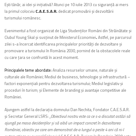
Eşti tânăr, ai idei şi iniţiativă? Atunci pe 10 iulie 2013 cu siguranţă ai mers
la primul colocviu
C.A.E.S.A.R.
dedicat promovării și dezvoltării
turismului românesc.
Evenimentul a fost organizat de
Liga Studenților Români din Străinătate și
Clubul Young Skal şi susţinut de Ministerul Economiei
.
Astfel, pe parcursul
zilei s-a încercat
identificarea principalelor priorități de dezvoltare și
promovare a turismului în România 2030
, pornind de la obstacolele reale
cu care ţara se confruntă în acest moment.
Principalele teme abordate:
Analiza resurselor umane, naturale și
culturale ale României;
Mediul de business, tehnologie și infrastructură –
factori exponențiali pentru dezvoltarea turismului
;
Mediul legislativ și
proceduri în turism;
și
Elemente de branding și avantaje competitive ale
României.
Ajungem astfel la declaraţia
domnului
Dan Nechita, Fondator C.A.E.S.A.R.
și Secretar General LSRS
:
„Obiectivul nostru este ca ce s-a discutat astăzi să
ajungă pe masa decidenților și să aibă un impact concret în dezvoltarea
României, obiectiv pe care am demonstrat de-a lungul a peste 4 ani că ni-l