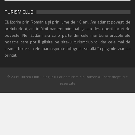
TURISM CLUB
Călătorim prin România și prin lume de 16 ani. Am adunat povești de
pretutindeni, am întâlnit oameni minunați și-am descoperit locuri de
poveste. Ne lăudăm aici cu o parte din cele mai bune articole ale
noastre care pot fi găsite pe site-ul turismclub.ro, dar cele mai de
seama texte și cele mai inspirate fotografii se află în paginile ziarului
printat.
© 2015 Turism Club - Singurul ziar de turism din Romania. Toate drepturile
rezervate