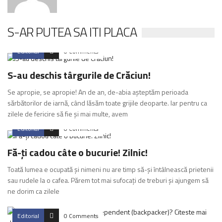
S-AR PUTEA SA ITI PLACA
Editorial
0 Comments
S-au deschis târgurile de Crăciun!
Se apropie, se apropie! An de an, de-abia așteptăm perioada
sărbătorilor de iarnă, când lăsăm toate grijile deoparte. Iar pentru ca
zilele de fericire să fie și mai multe, avem
Editorial
0 Comments
Fă-ți cadou câte o bucurie! Zilnic!
Toată lumea e ocupată și nimeni nu are timp să-și întâlnească prietenii
sau rudele la o cafea. Părem tot mai sufocați de treburi și ajungem să
ne dorim ca zilele
Editorial
0 Comments