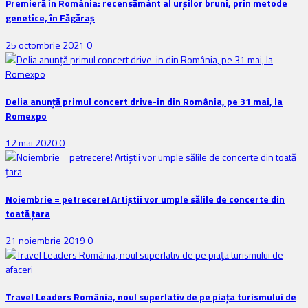
Premieră în România: recensământ al urșilor bruni, prin metode
genetice, în Făgăraș
25 octombrie 2021
0
Delia anunţă primul concert drive-in din România, pe 31 mai, la
Romexpo
12 mai 2020
0
Noiembrie = petrecere! Artiștii vor umple sălile de concerte din
toată țara
21 noiembrie 2019
0
Travel Leaders România, noul superlativ de pe piața turismului de