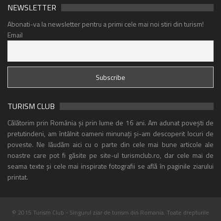
NEWSLETTER
Abonati-va la newsletter pentru a primi cele mai noi stiri din turism!
Email
TURISM CLUB
Călătorim prin România și prin lume de 16 ani. Am adunat povești de
pretutindeni, am întâlnit oameni minunați și-am descoperit locuri de
poveste. Ne lăudăm aici cu o parte din cele mai bune articole ale
noastre care pot fi găsite pe site-ul turismclub.ro, dar cele mai de
seama texte și cele mai inspirate fotografii se află în paginile ziarului
printat.
© 2015 Turism Club - Singurul ziar de turism din Romania. Toate drepturile