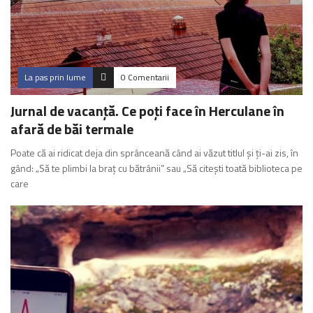
La pas prin lume
0 Comentarii
Jurnal de vacanță. Ce poți face în Herculane în
afară de băi termale
Poate că ai ridicat deja din sprânceană când ai văzut titlul și ți-ai zis, în
gând: „Să te plimbi la braț cu bătrânii” sau „Să citești toată biblioteca pe
care