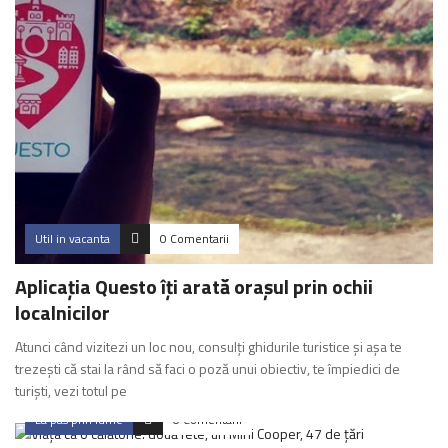
Util in vacanta
0 Comentarii
Aplicația Questo îți arată orașul prin ochii
localnicilor
Atunci când vizitezi un loc nou, consulți ghidurile turistice și așa te
trezești că stai la rând să faci o poză unui obiectiv, te împiedici de
turiști, vezi totul pe
La pas prin lume
0 Comentarii