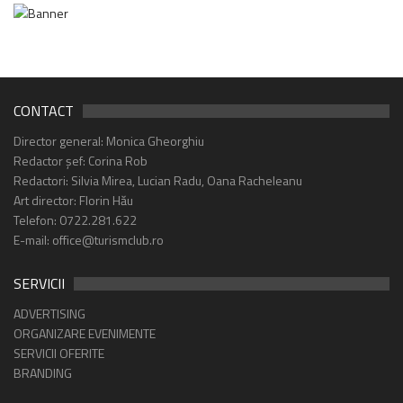
CONTACT
Director general: Monica Gheorghiu
Redactor șef: Corina Rob
Redactori: Silvia Mirea, Lucian Radu, Oana Racheleanu
Art director: Florin Hău
Telefon: 0722.281.622
E-mail: office@turismclub.ro
SERVICII
ADVERTISING
ORGANIZARE EVENIMENTE
SERVICII OFERITE
BRANDING