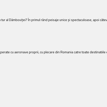
că un tur al Dâmboviţei? În primul rând peisaje unice şi spectaculoase, apoi c
operate cu aeronave proprii, cu plecare din Romania catre toate destinatiil