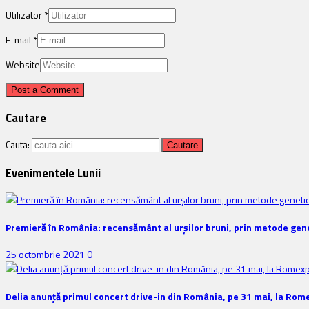
Utilizator
*
E-mail
*
Website
Cautare
Cauta:
Evenimentele Lunii
Premieră în România: recensământ al urșilor bruni, prin metode gene
25 octombrie 2021
0
Delia anunţă primul concert drive-in din România, pe 31 mai, la Rom