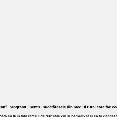
an”, programul pentru bucătăresele din mediul rural care fac c
dată să fii în fața raftului de dulcețuri din supermarket și să te gânde