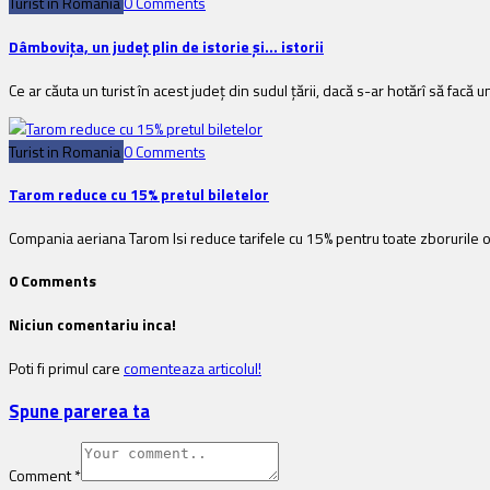
Turist in Romania
0 Comments
Dâmboviţa, un judeţ plin de istorie şi… istorii
Ce ar căuta un turist în acest judeţ din sudul ţării, dacă s-ar hotărî să fa
Turist in Romania
0 Comments
Tarom reduce cu 15% pretul biletelor
Compania aeriana Tarom Isi reduce tarifele cu 15% pentru toate zborurile 
0 Comments
Niciun comentariu inca!
Poti fi primul care
comenteaza articolul!
Spune parerea ta
Comment
*