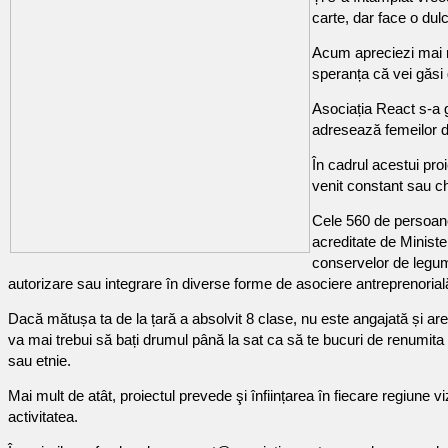
carte, dar face o dul
Acum apreciezi mai mu
speranța că vei găsi g
Asociația React s-a g
adresează femeilor di
În cadrul acestui pro
venit constant sau ch
Cele 560 de persoane
acreditate de Ministe
conservelor de legume
autorizare sau integrare în diverse forme de asociere antreprenorială 
Dacă mătușa ta de la țară a absolvit 8 clase, nu este angajată și ar
va mai trebui să bați drumul până la sat ca să te bucuri de renumita e
sau etnie.
Mai mult de atât, proiectul prevede şi înființarea în fiecare regiune 
activitatea.