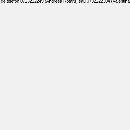
 de telefon 0723212249 (Andreea Rotaru) sau 0732222304 (Valentina 