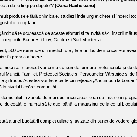
ceață de te lingi pe degete”?
(Oana Racheleanu)
lt produsele fără chimicale, studiezi îndelung etichete și încerci tot 
ustul din copilărie.
ândit să te scutească de aceste eforturi și te invită să-ți înscrii măt
n regiunile București-Ilfov, Centru și Sud-Muntenia.
iect, 560 de românce din mediul rural, fără un loc de muncă, vor avea p
iar în propria afacere.
 înscrise în proiect vor urma cursuri de formare profesională şi de d
rul Muncii, Familiei, Protecției Sociale și Persoanelor Vârstnice și de 
 şi fructe. Acestea vor face parte din rețeaua „Anotimpuri la borcan” 
la nivelul fiecărei comunități.
e domiciuliul în zonele de mai sus, încurajeaz-o să se înscrie în prog
i dulceață, ci numai să te duci până la magazinul de la colțul blocului.
vizată a unei bucătării complet utilate și avizate din punct de vedere i