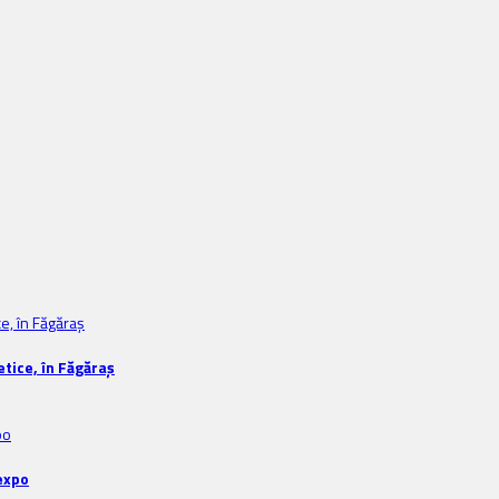
tice, în Făgăraș
expo