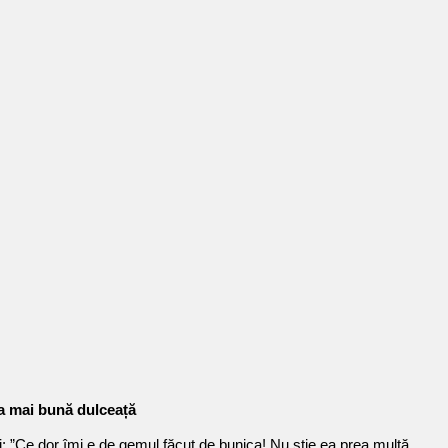
ea mai bună dulceață
ști: ”Ce dor îmi e de gemul făcut de bunica! Nu știe ea prea multă