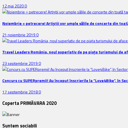
12 mai 2020
0
Noiembrie = petrecere! Artiștii vor umple sălile de concerte din toat
21 noiembrie 2019
0
Travel Leaders România, noul superlativ de pe piața turismului de a
23 septembrie 2019
0
Concurs cu SUPERpremii! Au început înscrierile la ”Love4Bike”, în Sec
17 septembrie 2018
0
Coperta PRIMĂVARA 2020
Suntem sociabili