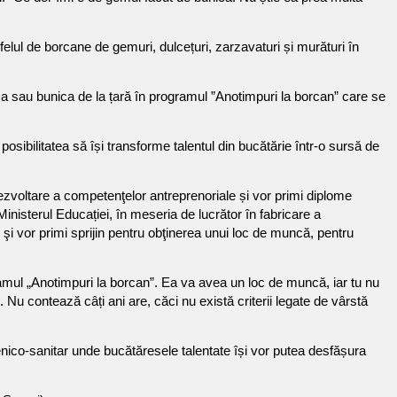
felul de borcane de gemuri, dulcețuri, zarzavaturi și murături în
ușa sau bunica de la țară în programul ”Anotimpuri la borcan” care se
osibilitatea să își transforme talentul din bucătărie într-o sursă de
ezvoltare a competenţelor antreprenoriale și vor primi diplome
Ministerul Educației, în meseria de lucrător în fabricare a
şi vor primi sprijin pentru obţinerea unui loc de muncă, pentru
ramul „Anotimpuri la borcan”. Ea va avea un loc de muncă, iar tu nu
 Nu contează câți ani are, căci nu există criterii legate de vârstă
gienico-sanitar unde bucătăresele talentate își vor putea desfășura