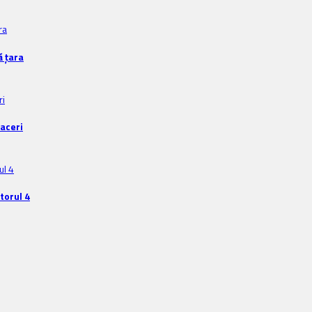
ă țara
faceri
torul 4