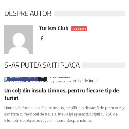
DESPRE AUTOR
Turism Club
723 posts
S-AR PUTEA SA ITI PLACA
La pas prin lume
0 Comments
Un colț din insula Limnos, pentru fiecare tip de
turist
Limnos, în forma unui fluture imens, se află la o distanță de patru ore și
jumătate cu feribotul de Kavala. Insula își așteaptă turiștii cu 260 de
kilometri de plaje, povești uimitoare despre istorie,
Romania nestiuta
0 Comments