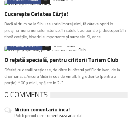
Cucerește Cetatea Cârța!
Dacă ai drum pe la Sibiu sau prin împrejurimi, fă câteva opriri în
preajma monumentelor istorice, în satele tradiționale și descoperă în
tihnă cetățile, bisericile importante și muzeele. Și, orice
De vazut & savurat
0 Comments
O rețetă specială, pentru cititorii Turism Club
Oferită cu detalii prețioase, de către bucătarul șef Florin Ivan, de la
Cherhanaua Ancora Midii în sos de vin alb Ingrediente (pentru o
porție): 500 g midii, spălate în 2-3
0 COMMENTS
Niciun comentariu inca!
Poti fi primul care
comenteaza articolul!