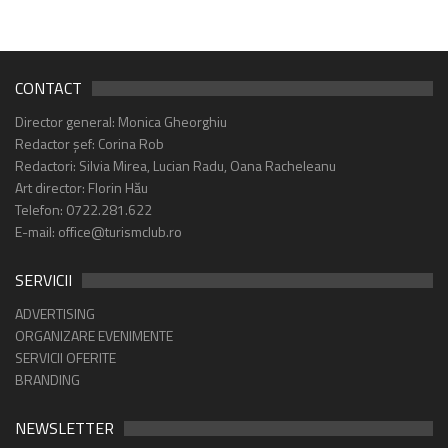
CONTACT
Director general: Monica Gheorghiu
Redactor șef: Corina Rob
Redactori: Silvia Mirea, Lucian Radu, Oana Racheleanu
Art director: Florin Hău
Telefon: 0722.281.622
E-mail: office@turismclub.ro
SERVICII
ADVERTISING
ORGANIZARE EVENIMENTE
SERVICII OFERITE
BRANDING
NEWSLETTER