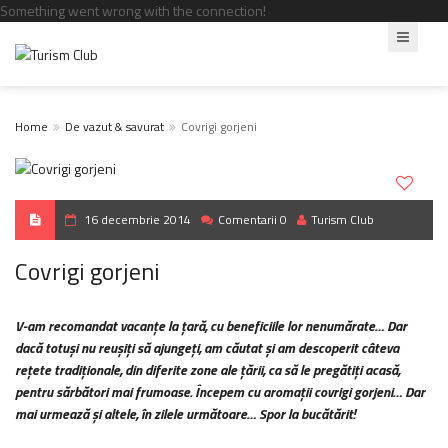
Something went wrong with the connection!
Home
De vazut & savurat
Covrigi gorjeni
16 decembrie 2014
Comentarii 0
Turism Club
Covrigi gorjeni
V-am recomandat vacanțe la țară, cu beneficiile lor nenumărate… Dar
dacă totuși nu reușiți să ajungeți, am căutat și am descoperit câteva
rețete tradiționale, din diferite zone ale țării, ca să le pregătiți acasă,
pentru sărbători mai frumoase. Începem cu aromații covrigi gorjeni… Dar
mai urmează și altele, în zilele următoare… Spor la bucătărit!