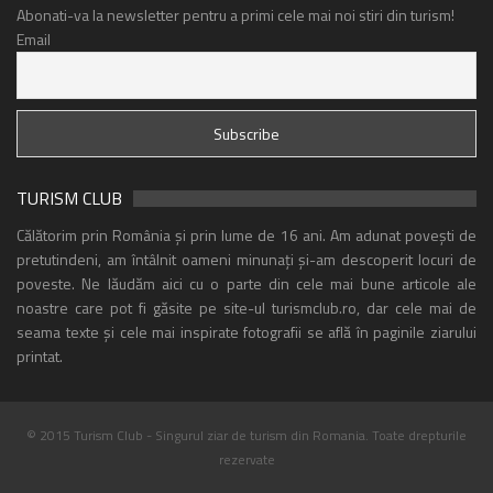
Abonati-va la newsletter pentru a primi cele mai noi stiri din turism!
Email
TURISM CLUB
Călătorim prin România și prin lume de 16 ani. Am adunat povești de
pretutindeni, am întâlnit oameni minunați și-am descoperit locuri de
poveste. Ne lăudăm aici cu o parte din cele mai bune articole ale
noastre care pot fi găsite pe site-ul turismclub.ro, dar cele mai de
seama texte și cele mai inspirate fotografii se află în paginile ziarului
printat.
© 2015 Turism Club - Singurul ziar de turism din Romania. Toate drepturile
rezervate