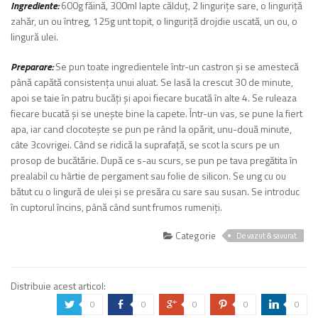
Ingrediente:
600g făină, 300ml lapte călduț, 2 lingurițe sare, o linguriță
zahăr, un ou întreg, 125g unt topit, o linguriță drojdie uscată, un ou, o
lingură ulei.
Preparare:
Se pun toate ingredientele într-un castron și se amestecă
până capătă consistența unui aluat. Se lasă la crescut 30 de minute,
apoi se taie în patru bucăți și apoi fiecare bucată în alte 4. Se ruleaza
fiecare bucată și se unește bine la capete. Într-un vas, se pune la fiert
apa, iar cand clocotește se pun pe rând la opărit, unu-două minute,
câte 3covrigei. Când se ridică la suprafață, se scot la scurs pe un
prosop de bucătărie. După ce s-au scurs, se pun pe tava pregătita în
prealabil cu hârtie de pergament sau folie de silicon. Se ung cu ou
bătut cu o lingură de ulei și se presăra cu sare sau susan. Se introduc
în cuptorul încins, până când sunt frumos rumeniți.
Categorie
De vazut & savurat
Distribuie acest articol:
0
0
0
0
0
a
b
c
d
j