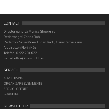
CONTACT
Director general: Monica Gheorghiu
Redactor șef: Corina Rob
Redactori: Silvia Mirea, Lucian Radu, Oana Racheleanu
Art director: Florin Hău
Telefon: 0722.281.622
E-mail: office@turismclub.ro
SERVICII
ADVERTISING
ORGANIZARE EVENIMENTE
SERVICII OFERITE
BRANDING
NEWSLETTER