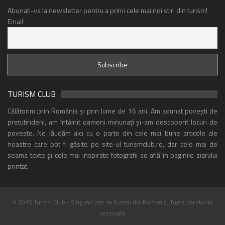
Abonati-va la newsletter pentru a primi cele mai noi stiri din turism!
Email
TURISM CLUB
Călătorim prin România și prin lume de 16 ani. Am adunat povești de
pretutindeni, am întâlnit oameni minunați și-am descoperit locuri de
poveste. Ne lăudăm aici cu o parte din cele mai bune articole ale
noastre care pot fi găsite pe site-ul turismclub.ro, dar cele mai de
seama texte și cele mai inspirate fotografii se află în paginile ziarului
printat.
© 2015 Turism Club - Singurul ziar de turism din Romania. Toate drepturile
rezervate