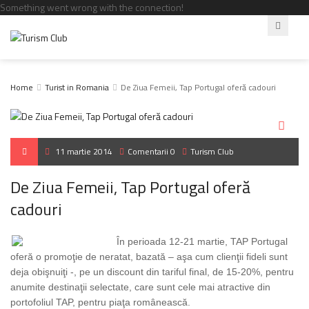
Something went wrong with the connection!
Home
Turist in Romania
De Ziua Femeii, Tap Portugal oferă cadouri
11 martie 2014
Comentarii 0
Turism Club
De Ziua Femeii, Tap Portugal oferă
cadouri
În perioada 12-21 martie, TAP Portugal
oferă o promoţie de neratat, bazată – aşa cum clienţii fideli sunt
deja obişnuiţi -, pe un discount din tariful final, de 15-20%, pentru
anumite destinaţii selectate, care sunt cele mai atractive din
portofoliul TAP, pentru piaţa românească.