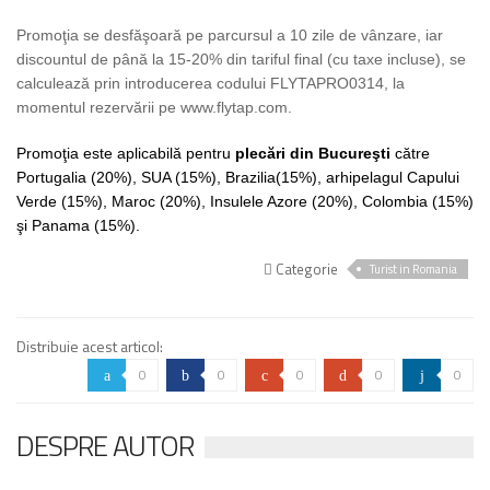
Promoţia se desfăşoară pe parcursul a 10 zile de vânzare, iar
discountul de până la 15-20% din tariful final (cu taxe incluse), se
calculează prin introducerea codului FLYTAPRO0314, la
momentul rezervării pe www.flytap.com.
Promoţia este aplicabilă pentru
plecări din Bucureşti
către
Portugalia (20%), SUA (15%), Brazilia(15%), arhipelagul Capului
Verde (15%), Maroc (20%), Insulele Azore (20%), Colombia (15%)
şi Panama (15%).
Categorie
Turist in Romania
Distribuie acest articol:
0
0
0
0
0
a
b
c
d
j
DESPRE AUTOR