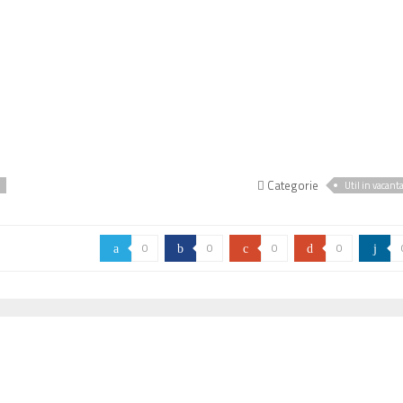
Categorie
Util in vacant
0
0
0
0
a
b
c
d
j