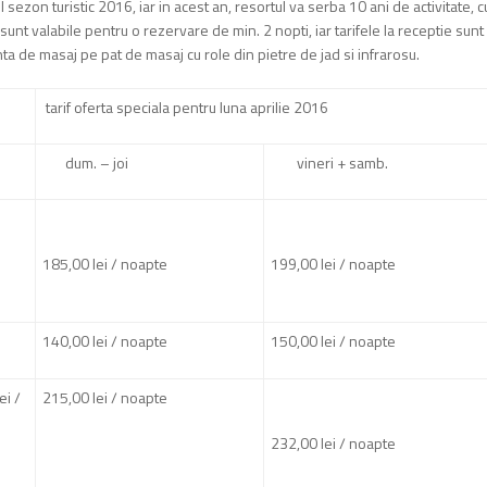
ezon turistic 2016, iar in acest an, resortul va serba 10 ani de activitate, c
le sunt valabile pentru o rezervare de min. 2 nopti, iar tarifele la receptie sunt
ta de masaj pe pat de masaj cu role din pietre de jad si infrarosu.
tarif oferta speciala pentru luna aprilie 2016
dum. – joi
vineri + samb.
185,00 lei / noapte
199,00 lei / noapte
140,00 lei / noapte
150,00 lei / noapte
ei /
215,00 lei / noapte
232,00 lei / noapte