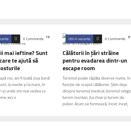
acanta
0 Comments
Util in vacanta
0 Comments
ii mai ieftine? Sunt
Călătorii în țări străine
care te ajută să
pentru evadarea dintr-un
costurile
escape room
după noi, am fi toată ziua bună
Turismul poate căpăta diverse nume, în
torii, la mun­te și la mare, în
funcție de scopul călătoriei. Știm deja
ri și unde om mai vedea cu
despre turismul medical, turismul religi
vine aici o
turism montan, ba chiar și turism de
poker. Acum se formează, încet, încet,