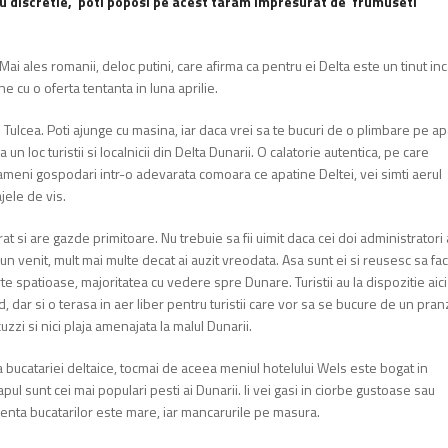
s cu discretie, poti poposi pe acest taram impresurat de frumuseti
ai ales romanii, deloc putini, care afirma ca pentru ei Delta este un tinut in
ne cu o oferta tentanta in luna aprilie.
 Tulcea. Poti ajunge cu masina, iar daca vrei sa te bucuri de o plimbare pe ap
un loc turistii si localnicii din Delta Dunarii. O calatorie autentica, pe care
 oameni gospodari intr-o adevarata comoara ce apatine Deltei, vei simti aerul
jele de vis.
rat si are gazde primitoare. Nu trebuie sa fii uimit daca cei doi administratori 
bun venit, mult mai multe decat ai auzit vreodata. Asa sunt ei si reusesc sa fa
e spatioase, majoritatea cu vedere spre Dunare. Turistii au la dispozitie aici
 dar si o terasa in aer liber pentru turistii care vor sa se bucure de un pran
uzzi si nici plaja amenajata la malul Dunarii.
tea bucatariei deltaice, tocmai de aceea meniul hotelului Wels este bogat in
ul sunt cei mai populari pesti ai Dunarii. Ii vei gasi in ciorbe gustoase sau
enta bucatarilor este mare, iar mancarurile pe masura.