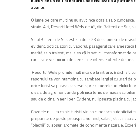
bucuri de un colt al naturii unde civilizatia a patrun
aparte.
O lume pe care multi nu au avut inca ocazia sa o cunoasca. M
strain. Aici, Resort Hotel Wels de 4*, din Baltenii de Sus, vi
Satul Baltenii de Sus este la doar 23 de kilometri de orasul
evident, poti calatori cu vaporul, pasagerul care amesteca la 
merită sa o traiesti, mai ales că in satucul transformat de
curat si te vei bucura de senzatiile intense oferite de peisa
Resortul Wels promite mult inca de la intrare. E dichisit, cu
resortului te vor intampina cu zambete largi si cu urari de 
orice turist sa paseasca vesel spre camerele hotelului foart
o sala de agrement unde poti juca tenis de masa sau biliard,
sau de o cina in aer liber. Evident, nu lipseste piscina cu jac
Gazdele nu uita ca aici turistii vin sa cunoasca autenticita
preparate de peste proaspat. Somnul, salaul, stiuca sau crap
”plachii” cu sosuri aromate de condimente naturale. Experi