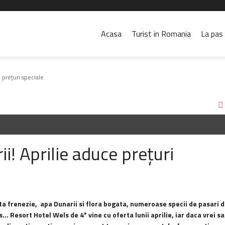
Acasa
Turist in Romania
La pas 
 prețuri speciale
! Aprilie aduce prețuri
ta frenezie, apa Dunarii si flora bogata, numeroase specii de pasari 
s… Resort Hotel Wels de 4* vine cu oferta lunii aprilie, iar daca vrei sa