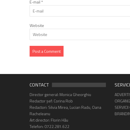
E-mail
*
Website
CONTACT
SERVICI
Director general: Monica Gheorghiu
ADVERTI
Redactor șef: Corina Rob
ORGANIZ
Redactori: Silvia Mirea, Lucian Radu, Oana
SERVICII
Racheleanu
BRANDI
Art director: Florin Hău
Telefon: 0722.281.622