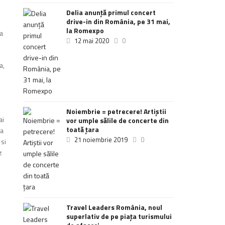
Delia anunţă primul concert
drive-in din România, pe 31 mai,
la Romexpo
ca
12 mai 2020
0
a,
Noiembrie = petrecere! Artiștii
ai
vor umple sălile de concerte din
toată țara
ca
21 noiembrie 2019
0
 si
z
Travel Leaders România, noul
superlativ de pe piața turismului