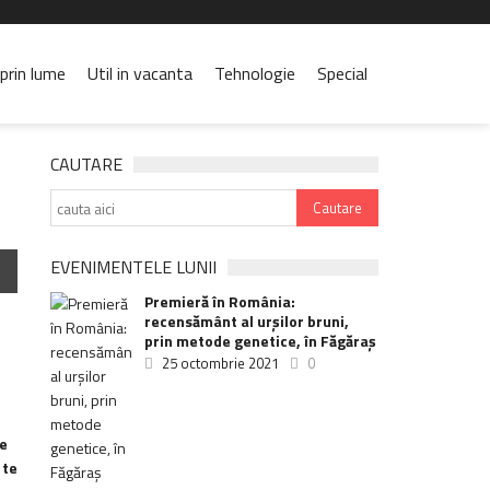
prin lume
Util in vacanta
Tehnologie
Special
CAUTARE
EVENIMENTELE LUNII
Premieră în România:
recensământ al urșilor bruni,
prin metode genetice, în Făgăraș
25 octombrie 2021
0
de
 te