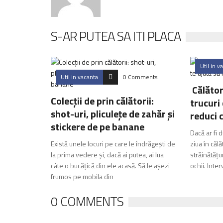
S-AR PUTEA SA ITI PLACA
Util in v
Util in vacanta
0 Comments
Călător
Colecții de prin călătorii:
trucuri 
shot-uri, pliculețe de zahăr și
reduci 
stickere de pe banane
Dacă ar fi 
Există unele locuri pe care le îndrăgești de
ziua în călă
la prima vedere și, dacă ai putea, ai lua
străinătățu
câte o bucățică din ele acasă. Să le așezi
ochii. Inter­
frumos pe mobila din
0 COMMENTS