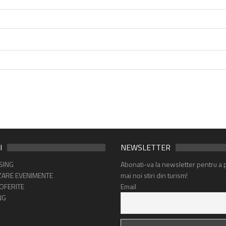
I
NEWSLETTER
SING
Abonati-va la newsletter pentru a p
ARE EVENIMENTE
mai noi stiri din turism!
 OFERITE
Email
NG