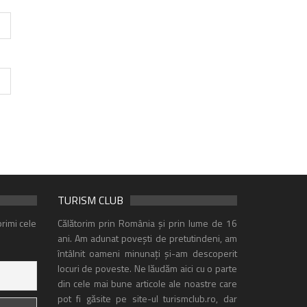
TURISM CLUB
rimi cele
Călătorim prin România și prin lume de 16
ani. Am adunat povești de pretutindeni, am
întâlnit oameni minunați și-am descoperit
locuri de poveste. Ne lăudăm aici cu o parte
din cele mai bune articole ale noastre care
pot fi găsite pe site-ul turismclub.ro, dar