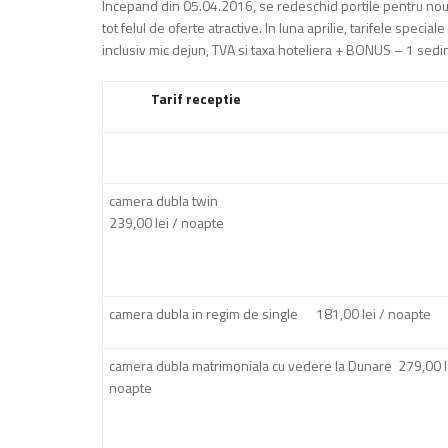
Incepand din 05.04.2016, se redeschid portile pentru noul s
tot felul de oferte atractive. In luna aprilie, tarifele specia
inclusiv mic dejun, TVA si taxa hoteliera + BONUS – 1 sedin
Tarif receptie
camera dubla twin
239,00 lei / noapte
camera dubla in regim de single 181,00 lei / noapte
camera dubla matrimoniala cu vedere la Dunare 279,00 l
noapte