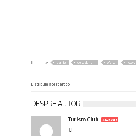
Etichete
aprilie
delta dunarii
oferta
resort
Distribuie acest articol:
DESPRE AUTOR
Turism Club
334 posts